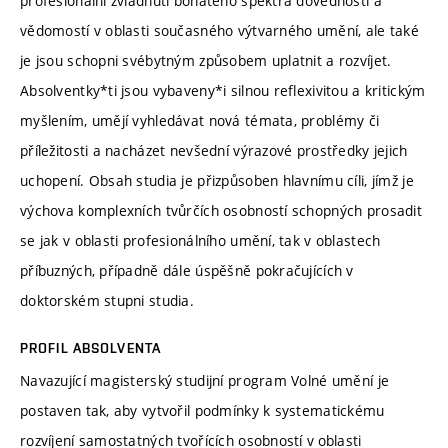
profesionální zvládnutí bohatého spektra dovedností a
vědomostí v oblasti současného výtvarného umění, ale také
je jsou schopni svébytným způsobem uplatnit a rozvíjet.
Absolventky*ti jsou vybaveny*i silnou reflexivitou a kritickým
myšlením, umějí vyhledávat nová témata, problémy či
příležitosti a nacházet nevšední výrazové prostředky jejich
uchopení. Obsah studia je přizpůsoben hlavnímu cíli, jímž je
výchova komplexních tvůrčích osobností schopných prosadit
se jak v oblasti profesionálního umění, tak v oblastech
příbuzných, případně dále úspěšně pokračujících v
doktorském stupni studia.
PROFIL ABSOLVENTA
Navazující magisterský studijní program Volné umění je
postaven tak, aby vytvořil podmínky k systematickému
rozvíjení samostatných tvořících osobností v oblasti