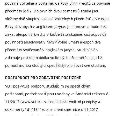
povinně volitelné a volitelné. Celkový úhrn kreditů za povinné
předměty je 92. Do prvních dvou semestrů studia jsou
vloženy dvě skupiny povinně volitelných předmětů (PVP typu
B) vyučovaných v anglickém jazyce. Je stanovena podmínka
získat alespoň 3 kredity v každé této skupině, což odpovídá
povinnosti absolvovat v NMSP Volné umění alespoň dva
předměty vyučované v anglickém jazyce. Studijní plán
zahrnuje pestrou nabídku volitelných předmětů, s jejichž
pomocí mohou studující specifičtěji profilovat své studium.
DOSTUPNOST PRO ZDRAVOTNĚ POSTIŽENÉ
VUT poskytuje podporu studujícím se specifickými
potřebami, podrobnosti jsou uvedeny ve Směrnici rektora č.
11/2017 (www.vutbr.cz/uredni-deska/vnitrni-predpisy-a-
dokumenty/-d141841/uplne-zneni-smernice-c-11-2017-