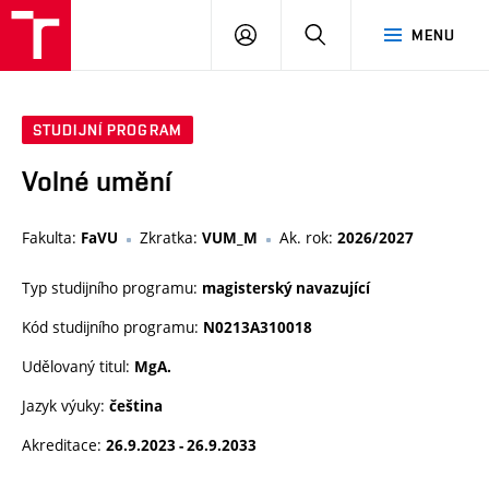
VUT
PŘIHLÁSIT
HLEDAT
MENU
SE
STUDIJNÍ PROGRAM
Volné umění
Fakulta:
Zkratka:
Ak. rok:
FaVU
VUM_M
2026/2027
Typ studijního programu:
magisterský navazující
Kód studijního programu:
N0213A310018
Udělovaný titul:
MgA.
Jazyk výuky:
čeština
Akreditace:
26.9.2023 - 26.9.2033