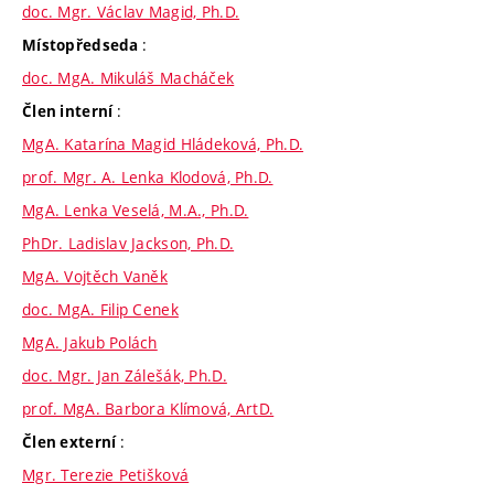
doc. Mgr. Václav Magid, Ph.D.
:
Místopředseda
doc. MgA. Mikuláš Macháček
:
Člen interní
MgA. Katarína Magid Hládeková, Ph.D.
prof. Mgr. A. Lenka Klodová, Ph.D.
MgA. Lenka Veselá, M.A., Ph.D.
PhDr. Ladislav Jackson, Ph.D.
MgA. Vojtěch Vaněk
doc. MgA. Filip Cenek
MgA. Jakub Polách
doc. Mgr. Jan Zálešák, Ph.D.
prof. MgA. Barbora Klímová, ArtD.
:
Člen externí
Mgr. Terezie Petišková