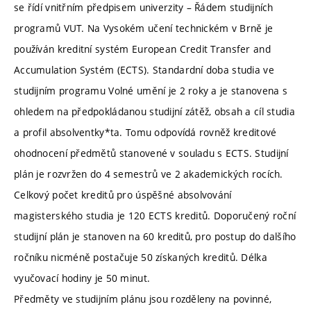
se řídí vnitřním předpisem univerzity – Řádem studijních
programů VUT. Na Vysokém učení technickém v Brně je
používán kreditní systém European Credit Transfer and
Accumulation Systém (ECTS). Standardní doba studia ve
studijním programu Volné umění je 2 roky a je stanovena s
ohledem na předpokládanou studijní zátěž, obsah a cíl studia
a profil absolventky*ta. Tomu odpovídá rovněž kreditové
ohodnocení předmětů stanovené v souladu s ECTS. Studijní
plán je rozvržen do 4 semestrů ve 2 akademických rocích.
Celkový počet kreditů pro úspěšné absolvování
magisterského studia je 120 ECTS kreditů. Doporučený roční
studijní plán je stanoven na 60 kreditů, pro postup do dalšího
ročníku nicméně postačuje 50 získaných kreditů. Délka
vyučovací hodiny je 50 minut.
Předměty ve studijním plánu jsou rozděleny na povinné,