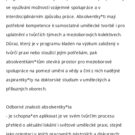
ve využívání možností vzájemné spolupráce a v
interdisciplinárním způsobu práce. Absolventky*ti mají
potřebné kompetence k samostatné umělecké tvorbě i pro
uplatnění v tvůrčích týmech a mezioborových kolektivech.
Důraz, který je v programu kladen na výzkum založený v
tvůrčí praxi nebo sloužící jejím potřebám, pak
absolventkám*tům otevírá prostor pro mezioborové
spolupráce na pomezí umění a vědy a činí z nich nadějné
aspirantky*ty na doktorské studium v uměleckých a
příbuzných oborech.
Odborné znalosti absolventky*ta
- Je schopna*en aplikovat je ve svém tvůrčím procesu
přehled o aktuální lokální i světové umělecké praxi, stejně
jako orientaci v jejích pracovních nástrojích a diskurzech;