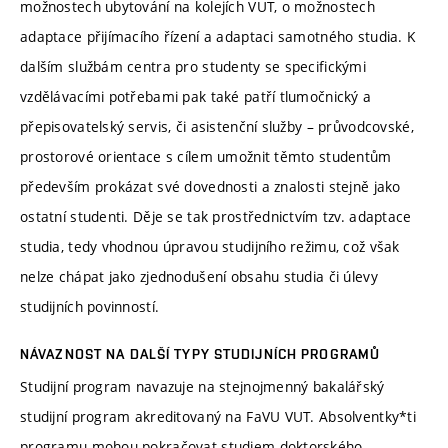
možnostech ubytování na kolejích VUT, o možnostech
adaptace přijímacího řízení a adaptaci samotného studia. K
dalším službám centra pro studenty se specifickými
vzdělávacími potřebami pak také patří tlumočnický a
přepisovatelský servis, či asistenční služby – průvodcovské,
prostorové orientace s cílem umožnit těmto studentům
především prokázat své dovednosti a znalosti stejně jako
ostatní studenti. Děje se tak prostřednictvím tzv. adaptace
studia, tedy vhodnou úpravou studijního režimu, což však
nelze chápat jako zjednodušení obsahu studia či úlevy
studijních povinností.
NÁVAZNOST NA DALŠÍ TYPY STUDIJNÍCH PROGRAMŮ
Studijní program navazuje na stejnojmenný bakalářský
studijní program akreditovaný na FaVU VUT. Absolventky*ti
programu mohou pokračovat studiem doktorského