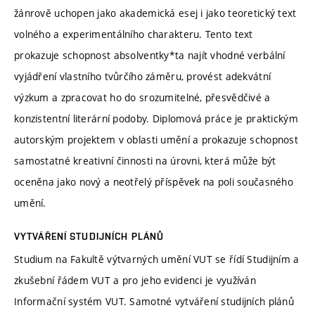
žánrově uchopen jako akademická esej i jako teoretický text
volného a experimentálního charakteru. Tento text
prokazuje schopnost absolventky*ta najít vhodné verbální
vyjádření vlastního tvůrčího záměru, provést adekvátní
výzkum a zpracovat ho do srozumitelné, přesvědčivé a
konzistentní literární podoby. Diplomová práce je praktickým
autorským projektem v oblasti umění a prokazuje schopnost
samostatné kreativní činnosti na úrovni, která může být
oceněna jako nový a neotřelý příspěvek na poli současného
umění.
VYTVÁŘENÍ STUDIJNÍCH PLÁNŮ
Studium na Fakultě výtvarných umění VUT se řídí Studijním a
zkušební řádem VUT a pro jeho evidenci je využíván
Informační systém VUT. Samotné vytváření studijních plánů