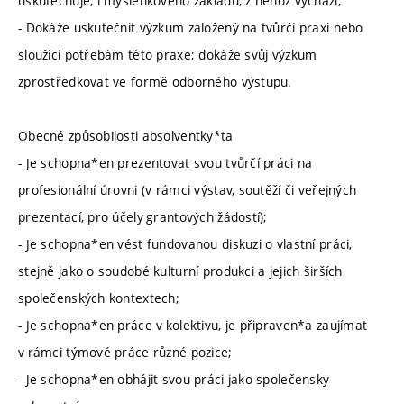
uskutečňuje, i myšlenkového základu, z něhož vychází;
- Dokáže uskutečnit výzkum založený na tvůrčí praxi nebo
sloužící potřebám této praxe; dokáže svůj výzkum
zprostředkovat ve formě odborného výstupu.
Obecné způsobilosti absolventky*ta
- Je schopna*en prezentovat svou tvůrčí práci na
profesionální úrovni (v rámci výstav, soutěží či veřejných
prezentací, pro účely grantových žádostí);
- Je schopna*en vést fundovanou diskuzi o vlastní práci,
stejně jako o soudobé kulturní produkci a jejich širších
společenských kontextech;
- Je schopna*en práce v kolektivu, je připraven*a zaujímat
v rámci týmové práce různé pozice;
- Je schopna*en obhájit svou práci jako společensky