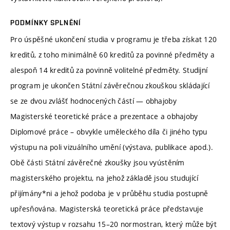
PODMÍNKY SPLNĚNÍ
Pro úspěšné ukončení studia v programu je třeba získat 120
kreditů, z toho minimálně 60 kreditů za povinné předměty a
alespoň 14 kreditů za povinně volitelné předměty. Studijní
program je ukončen Státní závěrečnou zkouškou skládající
se ze dvou zvlášť hodnocených částí — obhajoby
Magisterské teoretické práce a prezentace a obhajoby
Diplomové práce – obvykle uměleckého díla či jiného typu
výstupu na poli vizuálního umění (výstava, publikace apod.).
Obě části Státní závěrečné zkoušky jsou vyústěním
magisterského projektu, na jehož základě jsou studující
přijímány*ni a jehož podoba je v průběhu studia postupně
upřesňována. Magisterská teoretická práce představuje
textový výstup v rozsahu 15–20 normostran, který může být