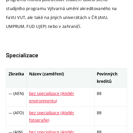
studijního programu Výtvarná umění akreditovaného na
FaVU VUT, ale také na jiných univerzitách v ČR (AVU,
UMPRUM, FUD UJEP) nebo v zahraničí.
Specializace
Zkratka
Název (zaměření)
Povinných
kreditů
--- (AEN)
bez specializace (Ateliér
88
environmentu)
--- (AFO)
bez specializace (Ateliér
88
fotografie)
--- (AIN)
bez specializace (Ateliér
88