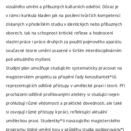
vizuálního umění a příbuzných kulturních odvětví. Důraz je
v rámci kurikula kladen jak na posílení tvůrčích kompetencí
získaných v předešlém studiu v identických nebo příbuzných
oborech, tak na schopnost kritické reflexe a hodnocení
vlastní práce i práce druhých za použití pojmového aparátu
současné teorie umění usazené v širším interdisciplinárním
poli aktuálního myšlení.
Studijní plán umožňuje studujícím systematicky pracovat na
magisterském projektu za přispění řady konzultantek*tů
reprezentujících odlišné přístupy v umělecké praxi i teorii. Při
procházení odlišně profilovanými ateliéry si studující nejen
prohlubují různé vědomosti a praktické dovednosti, ale také
si osvojují různé přístupy k práci, reflektující aktuální
uměleckou praxi. Studentky*ti navazujícího magisterského
programu Volné umění jsou v průběhu studia podporovány*i