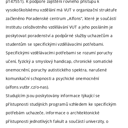
p147551). K podpoře zajištění rovného přístupu k
vysokoškolskému vzdělání má VUT v organizační struktuře
začleněno Poradenské centrum „Alfons“, které je součástí
Institutu celoživotního vzdělávání VUT a jeho posláním je
poskytovat poradenství a podpůrné služby uchazečům a
studentům se specifickými vzdělávacími potřebami.
Specifickými vzdělávacími potřebami se rozumí poruchy
učení, fyzický a smyslový handicap, chronické somatické
onemocnění, poruchy autistického spektra, narušené
komunikační schopnosti a psychické onemocnění
(alfons.vutbr.cz/o-nas).
Studujícím jsou poskytovány informace týkající se
přístupnosti studijních programů vzhledem ke specifickým
potřebám uchazeče, informace o architektonické
přístupnosti jednotlivých fakult a součástí univerzity, o