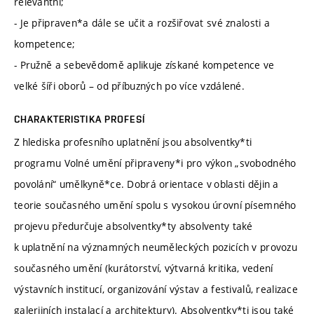
relevantní;
- Je připraven*a dále se učit a rozšiřovat své znalosti a
kompetence;
- Pružně a sebevědomě aplikuje získané kompetence ve
velké šíři oborů – od příbuzných po více vzdálené.
CHARAKTERISTIKA PROFESÍ
Z hlediska profesního uplatnění jsou absolventky*ti
programu Volné umění připraveny*i pro výkon „svobodného
povolání“ umělkyně*ce. Dobrá orientace v oblasti dějin a
teorie současného umění spolu s vysokou úrovní písemného
projevu předurčuje absolventky*ty absolventy také
k uplatnění na významných neuměleckých pozicích v provozu
současného umění (kurátorství, výtvarná kritika, vedení
výstavních institucí, organizování výstav a festivalů, realizace
galerijních instalací a architektury). Absolventky*ti jsou také