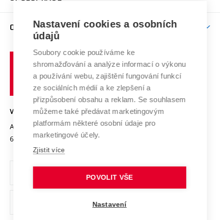
Brno
Podpora excelence
Závěrečné práce
Studium bez bariér
Zpracování osobních údajů uchazečů o studium
Firemní spolupráce
Mezinárodní vědecká rada
Nastavení cookies a osobních
O UNIVERZITĚ
Doktorské studium
Podpora podnikání
E-přihláška
údajů
Zahraniční spolupráce
Systém zajišťování kvality výzkumu
Profil univerzity
Spolupráce se školami
Soubory cookie používáme ke
Vysoké
Výzkumné infrastruktury
shromažďování a analýze informací o výkonu
Udržitelná univerzita
učení
Služby univerzity
Transfer znalostí
a používání webu, zajištění fungování funkcí
technické
Podnikavá univerzita / ContriBUTe
Mezinárodní dohody
ze sociálních médií a ke zlepšení a
Open Science
v
Bezpečná univerzita
přizpůsobení obsahu a reklam. Se souhlasem
Univerzitní sítě
Brně
Projekty
můžeme také předávat marketingovým
VYSOKÉ UČENÍ TECHNICKÉ V BRNĚ
Vyznamenání
platformám některé osobní údaje pro
Projekty ze strukturálních fondů
Antonínská 548/1
www.vut.cz
marketingové účely.
Organizační struktura
602 00 Brno
vut@vutbr.cz
Specifický výzkum
Zjistit více
Úřední deska
Ochrana osobních údajů
POVOLIT VŠE
(externí
Pracovní příležitosti
Nastavení
odkaz)
Podpora a rozvoj zaměstnanců a studujících