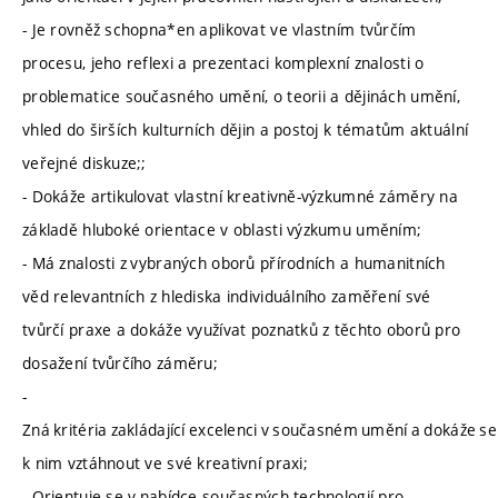
- Je rovněž schopna*en aplikovat ve vlastním tvůrčím
procesu, jeho reflexi a prezentaci komplexní znalosti o
problematice současného umění, o teorii a dějinách umění,
vhled do širších kulturních dějin a postoj k tématům aktuální
veřejné diskuze;;
- Dokáže artikulovat vlastní kreativně-výzkumné záměry na
základě hluboké orientace v oblasti výzkumu uměním;
- Má znalosti z vybraných oborů přírodních a humanitních
věd relevantních z hlediska individuálního zaměření své
tvůrčí praxe a dokáže využívat poznatků z těchto oborů pro
dosažení tvůrčího záměru;
-
Zná kritéria zakládající excelenci v současném umění a dokáže se
k nim vztáhnout ve své kreativní praxi;
- Orientuje se v nabídce současných technologií pro