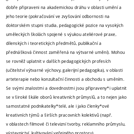
dobře připraveni na akademickou dráhu v oblasti umění a
jeho teorie (pokračování ve zvyšování odbornosti na
doktorském stupni studia, pedagogické pozice na vysokých
uměleckých školách spojené s výukou ateliérové praxe,
dílenských i teoretických předmětů, publikační a
přednášková činnost zaměřená na výtvarné umění). Mohou
se rovněž uplatnit v dalších pedagogických profesích
(učitelství výtvarné výchovy, galerijní pedagogika), v oblasti
arteterapie nebo konzultační činnosti a obchodu s uměním.
Se svými znalostmi a dovednostmi jsou připraveny*i uplatnit
se v široké škále oborů kreativních průmyslů, a to nejen jako
samostatné podnikatelky*telé, ale i jako členky*ové
kreativních týmů a širších pracovních kolektivů (např.
v oblastech filmové či televizní tvorby, reklamního průmyslu,
výstavnictví, kultivování veřejného prostoru).