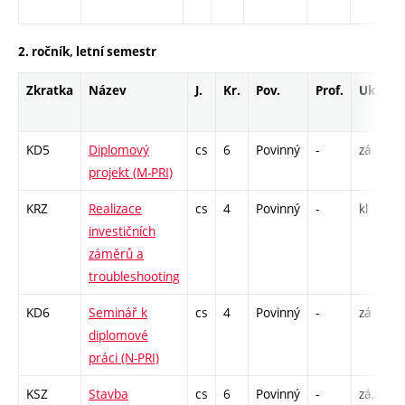
2. ročník, letní semestr
Zkratka
Název
J.
Kr.
Pov.
Prof.
Uk.
KD5
Diplomový
cs
6
Povinný
-
zá
projekt (M-PRI)
KRZ
Realizace
cs
4
Povinný
-
kl
investičních
záměrů a
troubleshooting
KD6
Seminář k
cs
4
Povinný
-
zá
diplomové
práci (N-PRI)
KSZ
Stavba
cs
6
Povinný
-
zá,zk