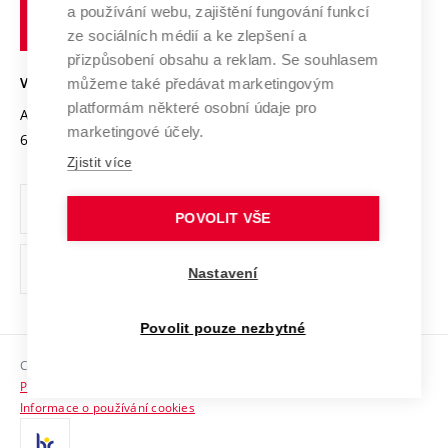
Transfer znalostí
a používání webu, zajištění fungování funkcí
technické
Podnikavá univerzita / ContriBUTe
Mezinárodní dohody
ze sociálních médií a ke zlepšení a
Open Science
v
Bezpečná univerzita
přizpůsobení obsahu a reklam. Se souhlasem
Univerzitní sítě
Brně
Projekty
můžeme také předávat marketingovým
VYSOKÉ UČENÍ TECHNICKÉ V BRNĚ
Vyznamenání
platformám některé osobní údaje pro
Projekty ze strukturálních fondů
Antonínská 548/1
www.vut.cz
marketingové účely.
Organizační struktura
602 00 Brno
vut@vutbr.cz
Specifický výzkum
Zjistit více
Úřední deska
Ochrana osobních údajů
POVOLIT VŠE
(externí
Pracovní příležitosti
Nastavení
odkaz)
Podpora a rozvoj zaměstnanců a studujících
Povolit pouze nezbytné
Rovné příležitosti
Copyright © 2026 VUT
Sociální bezpečí
Prohlášení o přístupnosti
HR Award
Informace o používání cookies