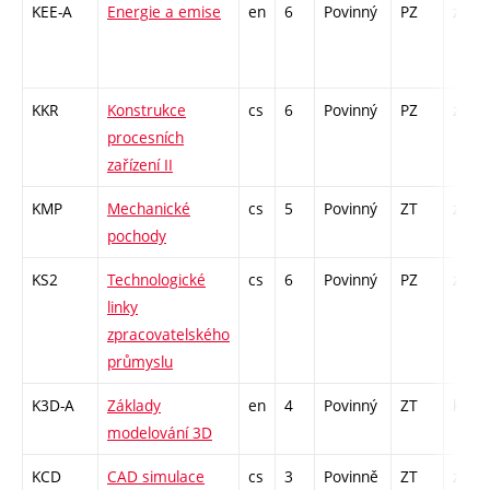
KEE-A
Energie a emise
en
6
Povinný
PZ
zá,zk
KKR
Konstrukce
cs
6
Povinný
PZ
zá,zk
procesních
zařízení II
KMP
Mechanické
cs
5
Povinný
ZT
zá,zk
pochody
KS2
Technologické
cs
6
Povinný
PZ
zá,zk
linky
zpracovatelského
průmyslu
K3D-A
Základy
en
4
Povinný
ZT
kl
modelování 3D
KCD
CAD simulace
cs
3
Povinně
ZT
zá