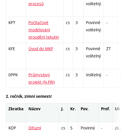
procesů
volitelný
KPT
Počítačové
cs
3
Povinně
-
zá
modelování
volitelný
proudění tekutin
KFE
Úvod do MKP
cs
3
Povinně
ZT
zá
volitelný
0PPK
Průmyslový
cs
3
Volitelný
-
kl
projekt (N-PRI)
2. ročník, zimní semestr
Zkratka
Název
J.
Kr.
Pov.
Prof.
Uk.
KDP
Difuzní
cs
5
Povinný
-
zá,zk