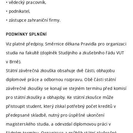
• vědecký pracovník,
• podnikatel,
• zástupce zahraniční firmy.
PODMÍNKY SPLNĚNÍ
Viz platné předpisy, Směrnice děkana Pravidla pro organizaci
studia na fakultě (doplněk Studijního a zkušebního řádu VUT
v Brně).
Státní závěrečná zkouška obsahuje dvě části, obhajobu
diplomové práce a odbornou rozpravu. Obě části státní
závěrečné zkoušky se konají ve stejném termínu před komisí
pro státní zkoušky a obhajoby. Ke státní zkoušce může
přistoupit student, který získal potřebný počet kreditů v
předepsané skladbě, nutný pro úspěšné ukončení
magisterského studia, a odevzdal diplomovou práci v
řádném termínu. Organizace a průběh státní závěrečné