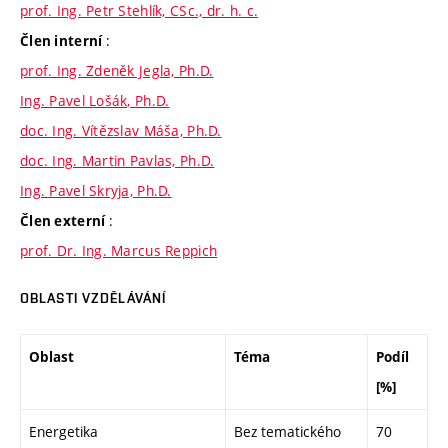
prof. Ing. Petr Stehlík, CSc., dr. h. c.
:
Člen interní
prof. Ing. Zdeněk Jegla, Ph.D.
Ing. Pavel Lošák, Ph.D.
doc. Ing. Vítězslav Máša, Ph.D.
doc. Ing. Martin Pavlas, Ph.D.
Ing. Pavel Skryja, Ph.D.
:
Člen externí
prof. Dr. Ing. Marcus Reppich
OBLASTI VZDĚLÁVÁNÍ
Oblast
Téma
Podíl
[%]
Energetika
Bez tematického
70