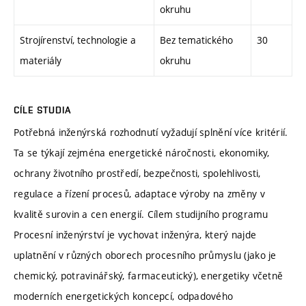
okruhu
Strojírenství, technologie a
Bez tematického
30
materiály
okruhu
CÍLE STUDIA
Potřebná inženýrská rozhodnutí vyžadují splnění více kritérií.
Ta se týkají zejména energetické náročnosti, ekonomiky,
ochrany životního prostředí, bezpečnosti, spolehlivosti,
regulace a řízení procesů, adaptace výroby na změny v
kvalitě surovin a cen energií. Cílem studijního programu
Procesní inženýrství je vychovat inženýra, který najde
uplatnění v různých oborech procesního průmyslu (jako je
chemický, potravinářský, farmaceutický), energetiky včetně
moderních energetických koncepcí, odpadového