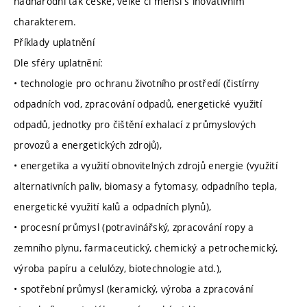
nadnárodní tak české, velké či menší s inovativním
charakterem.
Příklady uplatnění
Dle sféry uplatnění:
• technologie pro ochranu životního prostředí (čistírny
odpadních vod, zpracování odpadů, energetické využití
odpadů, jednotky pro čištění exhalací z průmyslových
provozů a energetických zdrojů),
• energetika a využití obnovitelných zdrojů energie (využití
alternativních paliv, biomasy a fytomasy, odpadního tepla,
energetické využití kalů a odpadních plynů),
• procesní průmysl (potravinářský, zpracování ropy a
zemního plynu, farmaceutický, chemický a petrochemický,
výroba papíru a celulózy, biotechnologie atd.),
• spotřební průmysl (keramický, výroba a zpracování