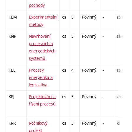
pochody
KEM
Experimentální
cs
5
Povinný
-
zá,zk
metody
KNP
Navrhování
cs
5
Povinný
-
zá,zk
procesních a
energetických
systémů
KEL
Procesy,
cs
4
Povinný
-
zá,zk
energetika a
legislativa
KPJ
Projektování a
cs
5
Povinný
-
zá,zk
řízení procesů
KRR
Ročníkový
cs
3
Povinný
-
kl
projekt