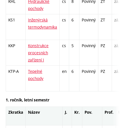
KHL
Hydraulické
cs
8
Povinný
ZT
zá,zk
pochody
KS1
Inženýrská
cs
6
Povinný
ZT
zá,zk
termodynamika
KKP
Konstrukce
cs
5
Povinný
PZ
zá,zk
procesních
zařízení I
KTP-A
Tepelné
en
6
Povinný
PZ
zá,zk
pochody
1. ročník, letní semestr
Zkratka
Název
J.
Kr.
Pov.
Prof.
Uk.