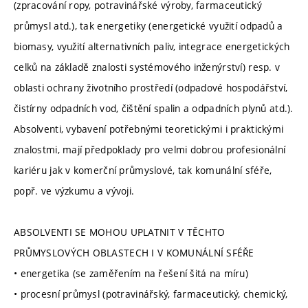
(zpracování ropy, potravinářské výroby, farmaceutický
průmysl atd.), tak energetiky (energetické využití odpadů a
biomasy, využití alternativních paliv, integrace energetických
celků na základě znalosti systémového inženýrství) resp. v
oblasti ochrany životního prostředí (odpadové hospodářství,
čistírny odpadních vod, čištění spalin a odpadních plynů atd.).
Absolventi, vybavení potřebnými teoretickými i praktickými
znalostmi, mají předpoklady pro velmi dobrou profesionální
kariéru jak v komerční průmyslové, tak komunální sféře,
popř. ve výzkumu a vývoji.
ABSOLVENTI SE MOHOU UPLATNIT V TĚCHTO
PRŮMYSLOVÝCH OBLASTECH I V KOMUNÁLNÍ SFÉŘE
• energetika (se zaměřením na řešení šitá na míru)
• procesní průmysl (potravinářský, farmaceutický, chemický,