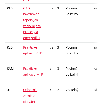
KT0
CAD
cs
3
Povinně
-
zá
navrhování
volitelný
tepelných
zařízení pro
procesy a
energetiku
K20
Praktické
cs
3
Povinně
-
zá
aplikace CFD
volitelný
KAM
Praktické
cs
3
Povinně
-
zá
aplikace MKP
volitelný
0ZC
Odborné
cs
2
Volitelný
-
zá
zdroje a
citování