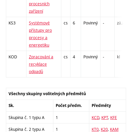
procesních
zařízení
KS3
Systémové
cs
6
Povinný
-
zá,zk
přístupy pro
procesy a
energetiku
KOD
Zpracování a
cs
4
Povinný
-
kl
recyklace
odpadů
Všechny skupiny volitelných předmětů
Sk.
Počet předm.
Předměty
Skupina č. 1 typu A
1
KCD
,
KPT
,
KFE
Skupina č. 2 typu A
1
KT0
,
K20
,
KAM