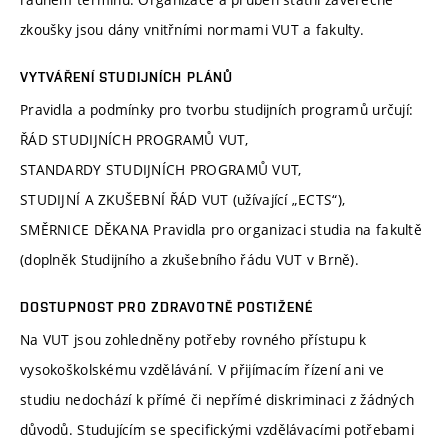
zkoušky jsou dány vnitřními normami VUT a fakulty.
VYTVÁŘENÍ STUDIJNÍCH PLÁNŮ
Pravidla a podmínky pro tvorbu studijních programů určují:
ŘÁD STUDIJNÍCH PROGRAMŮ VUT,
STANDARDY STUDIJNÍCH PROGRAMŮ VUT,
STUDIJNÍ A ZKUŠEBNÍ ŘÁD VUT (užívající „ECTS“),
SMĚRNICE DĚKANA Pravidla pro organizaci studia na fakultě
(doplněk Studijního a zkušebního řádu VUT v Brně).
DOSTUPNOST PRO ZDRAVOTNĚ POSTIŽENÉ
Na VUT jsou zohledněny potřeby rovného přístupu k
vysokoškolskému vzdělávání. V přijímacím řízení ani ve
studiu nedochází k přímé či nepřímé diskriminaci z žádných
důvodů. Studujícím se specifickými vzdělávacími potřebami