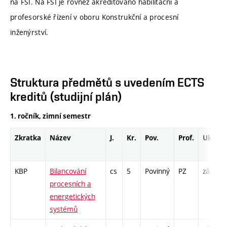
na FSI. Na FSI je rovněž akreditováno habilitační a
profesorské řízení v oboru Konstrukční a procesní
inženýrství.
Struktura předmětů s uvedením ECTS
kreditů (studijní plán)
1. ročník, zimní semestr
Zkratka
Název
J.
Kr.
Pov.
Prof.
Uk.
KBP
Bilancování
cs
5
Povinný
PZ
zá,zk
procesních a
energetických
systémů