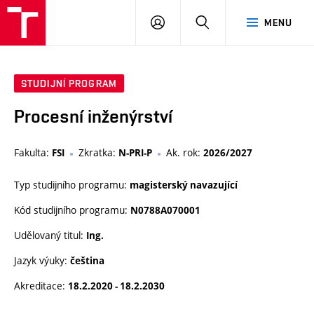
VUT
PŘIHLÁSIT
HLEDAT
MENU
SE
STUDIJNÍ PROGRAM
Procesní inženýrství
Fakulta:
Zkratka:
Ak. rok:
FSI
N-PRI-P
2026/2027
Typ studijního programu:
magisterský navazující
Kód studijního programu:
N0788A070001
Udělovaný titul:
Ing.
Jazyk výuky:
čeština
Akreditace:
18.2.2020 - 18.2.2030