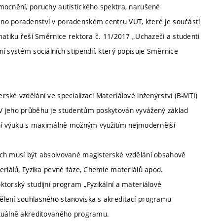
mocnění, poruchy autistického spektra, narušené
no poradenství v poradenském centru VUT, které je součástí
matiku řeší Směrnice rektora č. 11/2017 „Uchazeči a studenti
í systém sociálních stipendií, který popisuje Směrnice
ské vzdělání ve specializaci Materiálové inženýrství (B-MTI)
 V jeho průběhu je studentům poskytován vyvážený základ
orní výuku s maximálně možným využitím nejmodernější
ách musí být absolvované magisterské vzdělání obsahově
eriálů, Fyzika pevné fáze, Chemie materiálů apod.
ktorský studijní program „Fyzikální a materiálové
ělení souhlasného stanoviska s akreditací programu
ktuálně akreditovaného programu.