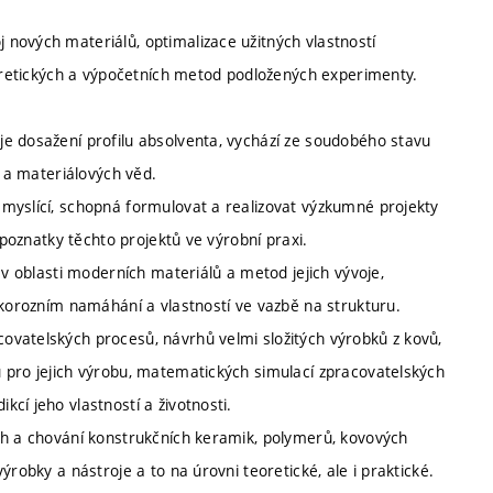
nových materiálů, optimalizace užitných vlastností
eoretických a výpočetních metod podložených experimenty.
e dosažení profilu absolventa, vychází ze soudobého stavu
ů a materiálových věd.
myslící, schopná formulovat a realizovat výzkumné projekty
 poznatky těchto projektů ve výrobní praxi.
 v oblasti moderních materiálů a metod jejich vývoje,
 korozním namáhání a vlastností ve vazbě na strukturu.
ovatelských procesů, návrhů velmi složitých výrobků z kovů,
 pro jejich výrobu, matematických simulací zpracovatelských
cí jeho vlastností a životnosti.
ch a chování konstrukčních keramik, polymerů, kovových
robky a nástroje a to na úrovni teoretické, ale i praktické.