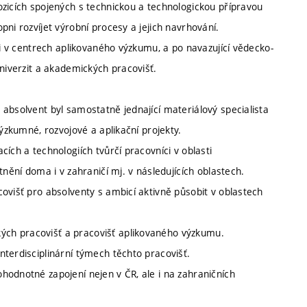
ozicích spojených s technickou a technologickou přípravou
ni rozvíjet výrobní procesy a jejich navrhování.
ci v centrech aplikovaného výzkumu, a po navazující vědecko-
univerzit a akademických pracovišť.
absolvent byl samostatně jednající materiálový specialista
výzkumné, rozvojové a aplikační projekty.
ích a technologiích tvůrčí pracovníci v oblasti
tnění doma i v zahraničí mj. v následujících oblastech.
ovišť pro absolventy s ambicí aktivně působit v oblastech
ch pracovišť a pracovišť aplikovaného výzkumu.
terdisciplinární týmech těchto pracovišť.
hodnotné zapojení nejen v ČR, ale i na zahraničních