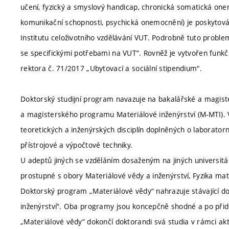
učení, fyzický a smyslový handicap, chronická somatická one
komunikační schopnosti, psychická onemocnění) je poskytová
Institutu celoživotního vzdělávání VUT. Podrobně tuto proble
se specifickými potřebami na VUT“. Rovněž je vytvořen funkčn
rektora č. 71/2017 „Ubytovací a sociální stipendium“.
Doktorský studijní program navazuje na bakalářské a magister
a magisterského programu Materiálové inženýrství (M-MTI).
teoretických a inženýrských disciplín doplněných o laborat
přístrojové a výpočtové techniky.
U adeptů jiných se vzděláním dosaženým na jiných universit
prostupné s obory Materiálové vědy a inženýrství, Fyzika mat
Doktorský program „Materiálové vědy“ nahrazuje stávající do
inženýrství“. Oba programy jsou koncepčně shodné a po přid
„Materiálové vědy“ dokončí doktorandi svá studia v rámci a