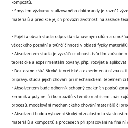
kompozitů.
• Smyslem výzkumu realizovaného doktorandy je rovněž vývoj 
materiálů a predikce jejich provozní životnosti na základě t
• Pojetí a obsah studia odpovídá stanoveným cílům a umožňuj
vědeckého poznání a tvůrčí činnosti v oblasti fyziky materiál
• Absolventem studia je vyzrálá osobnost, tvůrčím způsobem 
teoretické a experimentální povahy, příp. rozvíjet a aplikovat
• Doktorand získá široké teoretické a experimentální znalosti
přípravy, studia jejich chování při mechanickém, tepelném či
• Absolventem bude odborník schopný exaktních popisů zprac
keramik a polymerů i kompozitů s těmito matricemi, nástrojů
procesů, modelování mechanického chování materiálů či predik
• Absolventi budou vybaveni širokými znalostmi o vlastnoste
materiálů a kompozitů a procesech při zpracování na finální vý