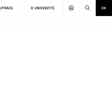
PŘIHLÁSIT
HLEDAT
UPRÁCE
O UNIVERZITĚ
EN
SE