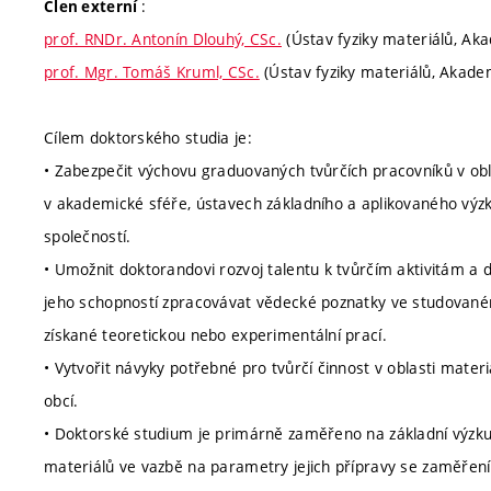
:
Člen externí
prof. RNDr. Antonín Dlouhý, CSc.
(Ústav fyziky materiálů, Ak
prof. Mgr. Tomáš Kruml, CSc.
(Ústav fyziky materiálů, Akade
Cílem doktorského studia je:
• Zabezpečit výchovu graduovaných tvůrčích pracovníků v obla
v akademické sféře, ústavech základního a aplikovaného vý
společností.
• Umožnit doktorandovi rozvoj talentu k tvůrčím aktivitám a da
jeho schopností zpracovávat vědecké poznatky ve studovaném o
získané teoretickou nebo experimentální prací.
• Vytvořit návyky potřebné pro tvůrčí činnost v oblasti mate
obcí.
• Doktorské studium je primárně zaměřeno na základní výzku
materiálů ve vazbě na parametry jejich přípravy se zaměření