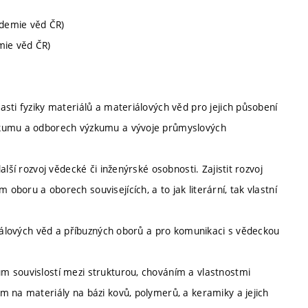
ademie věd ČR)
mie věd ČR)
sti fyziky materiálů a materiálových věd pro jejich působení
zkumu a odborech výzkumu a vývoje průmyslových
lší rozvoj vědecké či inženýrské osobnosti. Zajistit rozvoj
boru a oborech souvisejících, a to jak literární, tak vlastní
riálových věd a příbuzných oborů a pro komunikaci s vědeckou
m souvislostí mezi strukturou, chováním a vlastnostmi
m na materiály na bázi kovů, polymerů, a keramiky a jejich