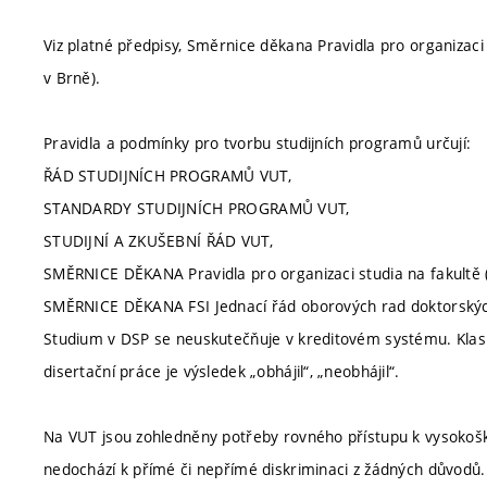
Viz platné předpisy, Směrnice děkana Pravidla pro organizaci
v Brně).
Pravidla a podmínky pro tvorbu studijních programů určují:
ŘÁD STUDIJNÍCH PROGRAMŮ VUT,
STANDARDY STUDIJNÍCH PROGRAMŮ VUT,
STUDIJNÍ A ZKUŠEBNÍ ŘÁD VUT,
SMĚRNICE DĚKANA Pravidla pro organizaci studia na fakultě (
SMĚRNICE DĚKANA FSI Jednací řád oborových rad doktorských
Studium v DSP se neuskutečňuje v kreditovém systému. Klasif
disertační práce je výsledek „obhájil“, „neobhájil“.
Na VUT jsou zohledněny potřeby rovného přístupu k vysokoško
nedochází k přímé či nepřímé diskriminaci z žádných důvodů.