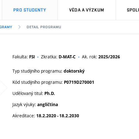
PRO STUDENTY
VĚDA A VÝZKUM
SPOL
OGRAMY
DETAIL PROGRAMU
Fakulta:
Zkratka:
Ak. rok:
FSI
D-MAT-C
2025/2026
Typ studijního programu:
doktorský
Kód studijního programu:
P0719D270001
Udělovaný titul:
Ph.D.
Jazyk výuky:
angličtina
Akreditace:
18.2.2020 - 18.2.2030