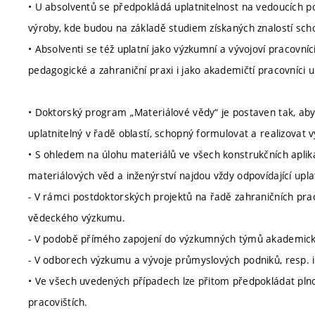
• U absolventů se předpokládá uplatnitelnost na vedoucích p
výroby, kde budou na základě studiem získaných znalostí schop
• Absolventi se též uplatní jako výzkumní a vývojoví pracovní
pedagogické a zahraniční praxi i jako akademičtí pracovníci 
• Doktorský program „Materiálové vědy“ je postaven tak, aby 
uplatnitelný v řadě oblastí, schopný formulovat a realizovat 
• S ohledem na úlohu materiálů ve všech konstrukčních aplikac
materiálových věd a inženýrství najdou vždy odpovídající upla
- V rámci postdoktorských projektů na řadě zahraničních prac
vědeckého výzkumu.
- V podobě přímého zapojení do výzkumných týmů akademický
- V odborech výzkumu a vývoje průmyslových podniků, resp. in
• Ve všech uvedených případech lze přitom předpokládat plno
pracovištích.