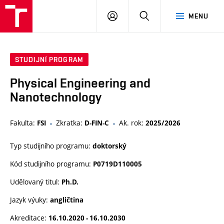
VUT
PŘIHLÁSIT
HLEDAT
MENU
SE
STUDIJNÍ PROGRAM
Physical Engineering and
Nanotechnology
Fakulta:
Zkratka:
Ak. rok:
FSI
D-FIN-C
2025/2026
Typ studijního programu:
doktorský
Kód studijního programu:
P0719D110005
Udělovaný titul:
Ph.D.
Jazyk výuky:
angličtina
Akreditace:
16.10.2020 - 16.10.2030