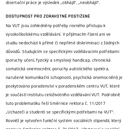
disertační práce je výsledek „obhájil“, „neobhájil“.
DOSTUPNOST PRO ZDRAVOTNĚ POSTIŽENÉ
Na VUT jsou zohledněny potřeby rovného přístupu k
vysokoškolskému vzdělávání. V přijímacím řízení ani ve
studiu nedochází k přímé či nepřímé diskriminaci z žádných
důvodů. Studujícím se specifickými vzdělávacími potřebami
(poruchy učení, fyzický a smyslový handicap, chronická
somatická onemocnění, poruchy autistického spektra,
narušené komunikační schopnosti, psychická onemocnění) je
poskytováno poradenství v poradenském centru VUT, které
je součástí Institutu celoživotního vzdělávání VUT. Podrobně
tuto problematiku řeší Směrnice rektora č. 11/2017
„Uchazeči a studenti se specifickými potřebami na VUT“.
Rovněž je vytvořen funkční systém sociálních stipendií, který