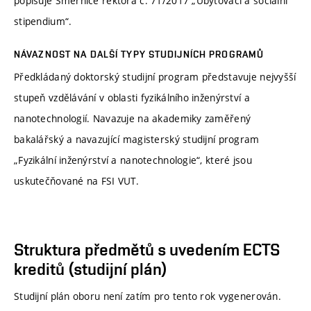
popisuje Směrnice rektora č. 71/2017 „Ubytovací a sociální
stipendium“.
NÁVAZNOST NA DALŠÍ TYPY STUDIJNÍCH PROGRAMŮ
Předkládaný doktorský studijní program představuje nejvyšší
stupeň vzdělávání v oblasti fyzikálního inženýrství a
nanotechnologií. Navazuje na akademiky zaměřený
bakalářský a navazující magisterský studijní program
„Fyzikální inženýrství a nanotechnologie“, které jsou
uskutečňované na FSI VUT.
Struktura předmětů s uvedením ECTS
kreditů (studijní plán)
Studijní plán oboru není zatím pro tento rok vygenerován.