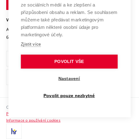
technické
Podnikavá univerzita / ContriBUTe
Mezinárodní dohody
ze sociálních médií a ke zlepšení a
Open Science
v
Bezpečná univerzita
přizpůsobení obsahu a reklam. Se souhlasem
Univerzitní sítě
Brně
Projekty
můžeme také předávat marketingovým
VYSOKÉ UČENÍ TECHNICKÉ V BRNĚ
Vyznamenání
platformám některé osobní údaje pro
Projekty ze strukturálních fondů
Antonínská 548/1
www.vut.cz
marketingové účely.
Organizační struktura
602 00 Brno
vut@vutbr.cz
Specifický výzkum
Zjistit více
Úřední deska
Ochrana osobních údajů
POVOLIT VŠE
(externí
Pracovní příležitosti
Nastavení
odkaz)
Podpora a rozvoj zaměstnanců a studujících
Povolit pouze nezbytné
Rovné příležitosti
Copyright © 2026 VUT
Sociální bezpečí
Prohlášení o přístupnosti
HR Award
Informace o používání cookies
Kontakty