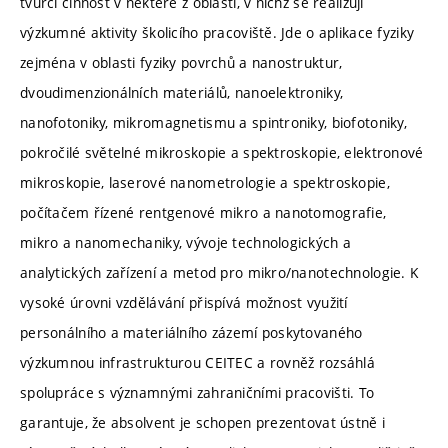
tvůrčí činnost v některé z oblastí, v nichž se realizují
výzkumné aktivity školicího pracoviště. Jde o aplikace fyziky
zejména v oblasti fyziky povrchů a nanostruktur,
dvoudimenzionálních materiálů, nanoelektroniky,
nanofotoniky, mikromagnetismu a spintroniky, biofotoniky,
pokročilé světelné mikroskopie a spektroskopie, elektronové
mikroskopie, laserové nanometrologie a spektroskopie,
počítačem řízené rentgenové mikro a nanotomografie,
mikro a nanomechaniky, vývoje technologických a
analytických zařízení a metod pro mikro/nanotechnologie. K
vysoké úrovni vzdělávání přispívá možnost využití
personálního a materiálního zázemí poskytovaného
výzkumnou infrastrukturou CEITEC a rovněž rozsáhlá
spolupráce s významnými zahraničními pracovišti. To
garantuje, že absolvent je schopen prezentovat ústně i