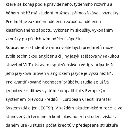
které se konají podle pravidelného, týdenního rozvrhu a
během nichž má student možnost přímo získávat poznatky.
Předmět je zakončen udělením zápočtu, udělením
klasifikovaného zápočtu, vykonáním zkoušky, vykonáním
zkoušky po předchozím udělení zápočtu.
Současně si student v rámci volitelných předmětů může
zvolit technickou angličtinu či jiný jazyk zajišťovaný Fakultou
stavební VUT (Ústavem společenských věd), v případě že
jeho jazyková úroveň v anglickém jazyce je vyšší než B1.
Pro kvantifikované hodnocení průběhu studia se užívá
jednotný kreditový systém kompatibilní s Evropským
systémem převodu kreditů – European Credit Transfer
System (dále jen „ECTS“). V každém akademickém roce je ve
stanovených termínech kontrolováno, zda student získal v
daném úseku studia počet kreditů v předepsané struktuře