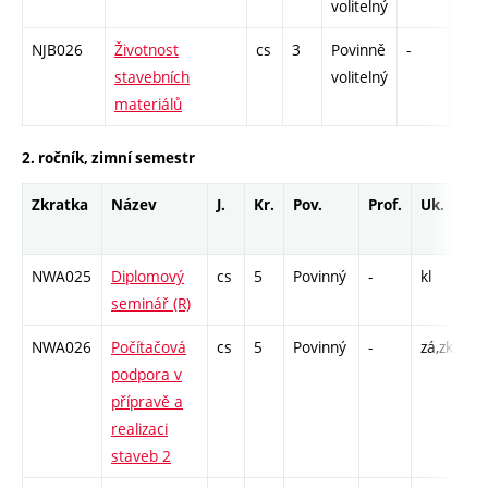
volitelný
NJB026
Životnost
cs
3
Povinně
-
zá,z
stavebních
volitelný
materiálů
2. ročník, zimní semestr
Zkratka
Název
J.
Kr.
Pov.
Prof.
Uk.
H
ro
NWA025
Diplomový
cs
5
Povinný
-
kl
S 
seminář (R)
NWA026
Počítačová
cs
5
Povinný
-
zá,zk
P 
podpora v
C1
přípravě a
realizaci
staveb 2