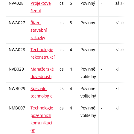
NVA028
Projektové
cs
5
Povinný
-
zá,zk
P 
řízení
C1
NWA027
Řízení
cs
5
Povinný
-
zá,zk
P 
stavební
C1
zakázky
NWA028
Technologie
cs
4
Povinný
-
zá,zk
P 
rekonstrukcí
C1
NVB029
Manažerské
cs
4
Povinně
-
kl
P 
dovednosti
volitelný
C1
NWB029
Speciální
cs
4
Povinně
-
kl
P 
technologie
volitelný
C1
NMB007
Technologie
cs
4
Povinně
-
kl
P 
pozemních
volitelný
C1
komunikací
(R)