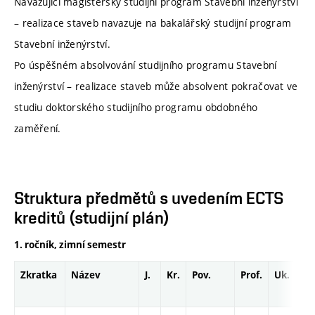
Navazující magisterský studijní program Stavební inženýrství
– realizace staveb navazuje na bakalářský studijní program
Stavební inženýrství.
Po úspěšném absolvování studijního programu Stavební
inženýrství – realizace staveb může absolvent pokračovat ve
studiu doktorského studijního programu obdobného
zaměření.
Struktura předmětů s uvedením ECTS
kreditů (studijní plán)
1. ročník, zimní semestr
Zkratka
Název
J.
Kr.
Pov.
Prof.
Uk.
H
r