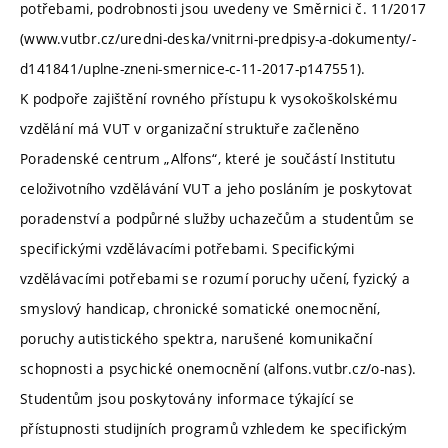
potřebami, podrobnosti jsou uvedeny ve Směrnici č. 11/2017
(www.vutbr.cz/uredni-deska/vnitrni-predpisy-a-dokumenty/-
d141841/uplne-zneni-smernice-c-11-2017-p147551).
K podpoře zajištění rovného přístupu k vysokoškolskému
vzdělání má VUT v organizační struktuře začleněno
Poradenské centrum „Alfons“, které je součástí Institutu
celoživotního vzdělávání VUT a jeho posláním je poskytovat
poradenství a podpůrné služby uchazečům a studentům se
specifickými vzdělávacími potřebami. Specifickými
vzdělávacími potřebami se rozumí poruchy učení, fyzický a
smyslový handicap, chronické somatické onemocnění,
poruchy autistického spektra, narušené komunikační
schopnosti a psychické onemocnění (alfons.vutbr.cz/o-nas).
Studentům jsou poskytovány informace týkající se
přístupnosti studijních programů vzhledem ke specifickým