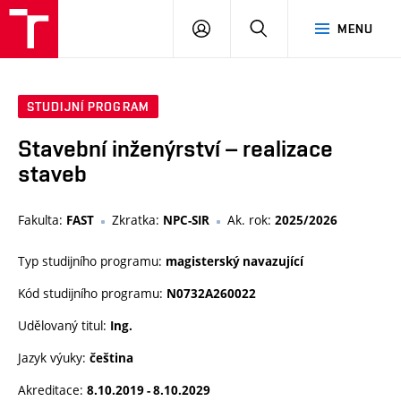
VUT
PŘIHLÁSIT
HLEDAT
MENU
SE
STUDIJNÍ PROGRAM
Stavební inženýrství – realizace
staveb
Fakulta:
Zkratka:
Ak. rok:
FAST
NPC-SIR
2025/2026
Typ studijního programu:
magisterský navazující
Kód studijního programu:
N0732A260022
Udělovaný titul:
Ing.
Jazyk výuky:
čeština
Akreditace:
8.10.2019 - 8.10.2029