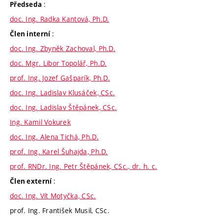
:
Předseda
doc. Ing. Radka Kantová, Ph.D.
:
Člen interní
doc. Ing. Zbyněk Zachoval, Ph.D.
doc. Mgr. Libor Topolář, Ph.D.
prof. Ing. Jozef Gašparík, Ph.D.
doc. Ing. Ladislav Klusáček, CSc.
doc. Ing. Ladislav Štěpánek, CSc.
Ing. Kamil Vokurek
doc. Ing. Alena Tichá, Ph.D.
prof. Ing. Karel Šuhajda, Ph.D.
prof. RNDr. Ing. Petr Štěpánek, CSc., dr. h. c.
:
Člen externí
doc. Ing. Vít Motyčka, CSc.
prof. Ing. František Musil, CSc.