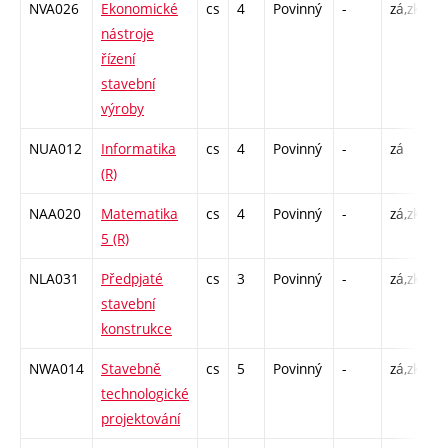
NVA026
Ekonomické
cs
4
Povinný
-
zá,zk
P
nástroje
C
řízení
stavební
výroby
NUA012
Informatika
cs
4
Povinný
-
zá
P
(R)
C
NAA020
Matematika
cs
4
Povinný
-
zá,zk
P
5 (R)
C
NLA031
Předpjaté
cs
3
Povinný
-
zá,zk
P
stavební
C
konstrukce
NWA014
Stavebně
cs
5
Povinný
-
zá,zk
P
technologické
C
projektování