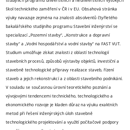
studijních programů universitních a neuniversitních vysokých
škol technického zaměření v ČR i v EU. Obsahová stránka
výuky navazuje zejména na znalosti absolventů čtyřletého
bakalářského studijního programu Stavební inženýrství se
specializací „Pozemní stavby“, „Konstrukce a dopravní
stavby“ a „Vodní hospodářství a vodní stavby“ na FAST VUT.
Studium umožňuje získat znalosti z oblastí technologií
stavebních procesů, způsobů výstavby objektů, investiční a
stavebně technologické přípravy realizace staveb, řízení
staveb a jejich rekonstrukcí a z oblasti stavebního podnikání.
V souladu se současnou úrovní teoretického poznání a
vývojovými tendencemi technického, technologického a
ekonomického rozvoje je kladen důraz na výuku exaktních
metod při řešení inženýrských úloh stavebně
technologického projektování a využití počítačové podpory