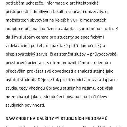
potřebám uchazeče, informace o architektonické
přístupnosti jednotlivých fakult a součástí univerzity, o
možnostech ubytování na kolejích VUT, o možnostech
adaptace přijímacího řízení a adaptaci samotného studia. K
dalším službám centra pro studenty se specifickými
vzdělávacími potřebami pak také patří tlumočnický a
přepisovatelský servis, či asistenční služby – průvodcovské,
prostorové orientace s cílem umožnit těmto studentům
především prokázat své dovednosti a znalosti stejně jako
ostatní studenti. Děje se tak prostřednictvím tzv. adaptace
studia, tedy vhodnou úpravou studijního režimu, což však
nelze chápat jako zjednodušení obsahu studia či úlevy
studijních povinností.
NÁVAZNOST NA DALŠÍ TYPY STUDIJNÍCH PROGRAMŮ