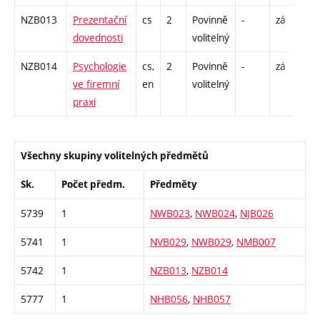
NZB013
Prezentační
cs
2
Povinně
-
zá
P 
dovednosti
volitelný
C1
NZB014
Psychologie
cs,
2
Povinně
-
zá
P 
ve firemní
en
volitelný
praxi
Všechny skupiny volitelných předmětů
Sk.
Počet předm.
Předměty
5739
1
NWB023
,
NWB024
,
NJB026
5741
1
NVB029
,
NWB029
,
NMB007
5742
1
NZB013
,
NZB014
5777
1
NHB056
,
NHB057