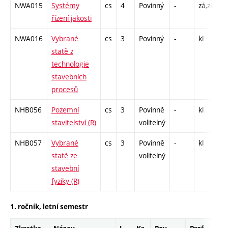
NWA015
Systémy
cs
4
Povinný
-
zá,zk
P
řízení jakosti
C
NWA016
Vybrané
cs
3
Povinný
-
kl
P
statě z
C
technologie
stavebních
procesů
NHB056
Pozemní
cs
3
Povinně
-
kl
P
stavitelství (R)
volitelný
C
NHB057
Vybrané
cs
3
Povinně
-
kl
P
statě ze
volitelný
C
stavební
fyziky (R)
1. ročník, letní semestr