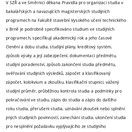
V SZŘ a ve Směrnici děkana Pravidla pro organizaci studia v
bakalářských a navazujících magisterských studijních
programech na Fakultě stavební Vysokého učení technického
v Brně je podrobně specifikováno studium ve studijních
programech, specifikují akademický rok a jeho časové
členění a dobu studia, studijní plány, kreditový systém,
způsob výuky a její zabezpečení, dokumentaci předmětu,
studijní poradenství, způsob zakončení studia předmětu,
ověřování studijních výsledků, zápočet a klasifikovaný
zápočet, kolokvium a zkoušku, klasifikační stupnici, vážený
studijní průměr, průběžnou kontrola studia a podmínky pro
pokračování ve studiu, zápis do studia a zápis do dalšího
roku studia, přerušení studia, uznávání zkoušek nebo splnění
jiných studijních povinností, zanechání studia, ukončení studia
pro nesplnění požadavku vyplývajícího ze studijního