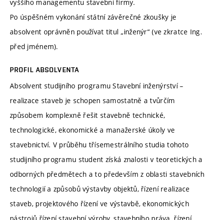
vyššího managementu stavební firmy.
Po úspěšném vykonání státní závěrečné zkoušky je
absolvent oprávněn používat titul „inženýr“ (ve zkratce Ing.
před jménem).
PROFIL ABSOLVENTA
Absolvent studijního programu Stavební inženýrství –
realizace staveb je schopen samostatně a tvůrčím
způsobem komplexně řešit stavebně technické,
technologické, ekonomické a manažerské úkoly ve
stavebnictví. V průběhu třísemestrálního studia tohoto
studijního programu student získá znalosti v teoretických a
odborných předmětech a to především z oblasti stavebních
technologií a způsobů výstavby objektů, řízení realizace
staveb, projektového řízení ve výstavbě, ekonomických
nástrojů řízení stavební výroby, stavebního práva, řízení