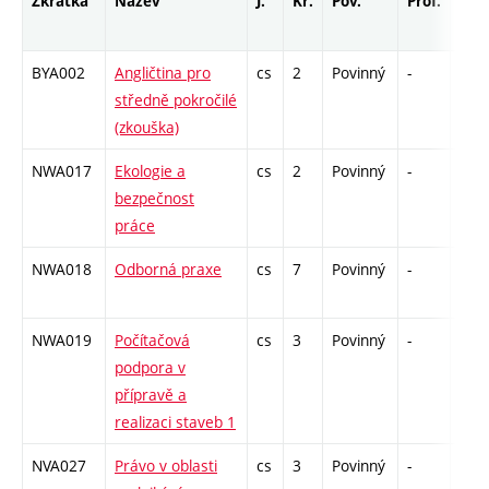
Zkratka
Název
J.
Kr.
Pov.
Prof.
Uk.
BYA002
Angličtina pro
cs
2
Povinný
-
zk
středně pokročilé
(zkouška)
NWA017
Ekologie a
cs
2
Povinný
-
kl
bezpečnost
práce
NWA018
Odborná praxe
cs
7
Povinný
-
kl
NWA019
Počítačová
cs
3
Povinný
-
zá
podpora v
přípravě a
realizaci staveb 1
NVA027
Právo v oblasti
cs
3
Povinný
-
zá,z