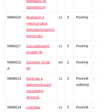
podnikání ve
stavebnictví
NWA020
Realizace a
cs
3
Povinný
-
zá,z
rekonstrukce
železobetonových
konstrukcí
NWA021
Specializovaný
cs
3
Povinný
-
kl
projekt (R)
NWA022-
Stavební stroje
en
2
Povinný
-
kl
A
(R)
NWB023
Kontrola a
cs
3
Povinně
-
zá,z
dokumentování
volitelný
stavebních
procesů
NWB024
Logistika
cs
3
Povinně
-
zá,z