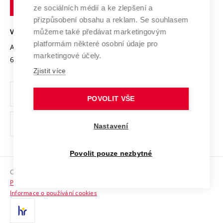
technické
Podnikavá univerzita / ContriBUTe
Mezinárodní dohody
ze sociálních médií a ke zlepšení a
Open Science
v
Bezpečná univerzita
přizpůsobení obsahu a reklam. Se souhlasem
Univerzitní sítě
Brně
Projekty
můžeme také předávat marketingovým
VYSOKÉ UČENÍ TECHNICKÉ V BRNĚ
Vyznamenání
platformám některé osobní údaje pro
Projekty ze strukturálních fondů
Antonínská 548/1
www.vut.cz
marketingové účely.
Organizační struktura
602 00 Brno
vut@vutbr.cz
Specifický výzkum
Zjistit více
Úřední deska
Ochrana osobních údajů
POVOLIT VŠE
(externí
Pracovní příležitosti
Nastavení
odkaz)
Podpora a rozvoj zaměstnanců a studujících
Povolit pouze nezbytné
Rovné příležitosti
Copyright © 2026 VUT
Sociální bezpečí
Prohlášení o přístupnosti
HR Award
Informace o používání cookies
Kontakty