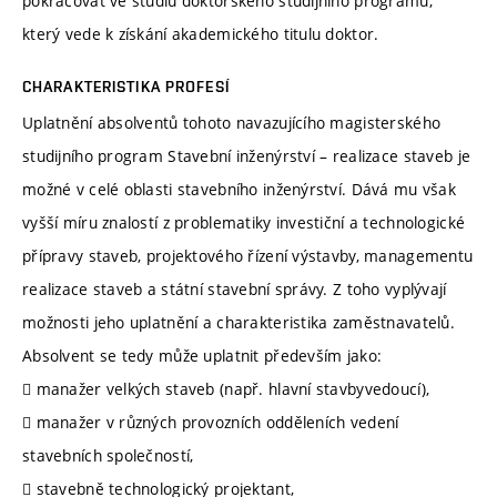
pokračovat ve studiu doktorského studijního programu,
který vede k získání akademického titulu doktor.
CHARAKTERISTIKA PROFESÍ
Uplatnění absolventů tohoto navazujícího magisterského
studijního program Stavební inženýrství – realizace staveb je
možné v celé oblasti stavebního inženýrství. Dává mu však
vyšší míru znalostí z problematiky investiční a technologické
přípravy staveb, projektového řízení výstavby, managementu
realizace staveb a státní stavební správy. Z toho vyplývají
možnosti jeho uplatnění a charakteristika zaměstnavatelů.
Absolvent se tedy může uplatnit především jako:
 manažer velkých staveb (např. hlavní stavbyvedoucí),
 manažer v různých provozních odděleních vedení
stavebních společností,
 stavebně technologický projektant,