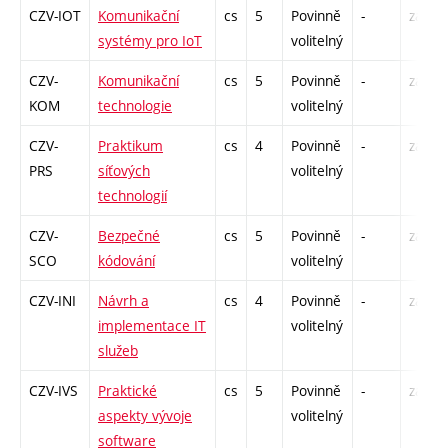
CZV-IOT
Komunikační
cs
5
Povinně
-
zá,zk
systémy pro IoT
volitelný
CZV-
Komunikační
cs
5
Povinně
-
zá,zk
KOM
technologie
volitelný
CZV-
Praktikum
cs
4
Povinně
-
zá,zk
PRS
síťových
volitelný
technologií
CZV-
Bezpečné
cs
5
Povinně
-
zá,zk
SCO
kódování
volitelný
CZV-INI
Návrh a
cs
4
Povinně
-
zá,zk
implementace IT
volitelný
služeb
CZV-IVS
Praktické
cs
5
Povinně
-
zá,zk
aspekty vývoje
volitelný
software