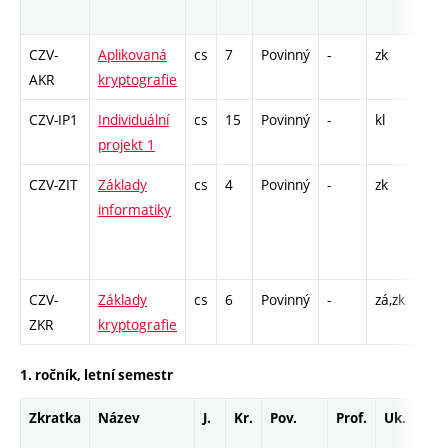
roz
CZV-
Aplikovaná
cs
7
Povinný
-
zk
P - 
AKR
kryptografie
CZV-IP1
Individuální
cs
15
Povinný
-
kl
projekt 1
CZV-ZIT
Základy
cs
4
Povinný
-
zk
P - 
informatiky
SST 
40 /
- 20
CZV-
Základy
cs
6
Povinný
-
zá,zk
P - 
ZKR
kryptografie
1. ročník, letní semestr
Zkratka
Název
J.
Kr.
Pov.
Prof.
Uk.
Ho
ro