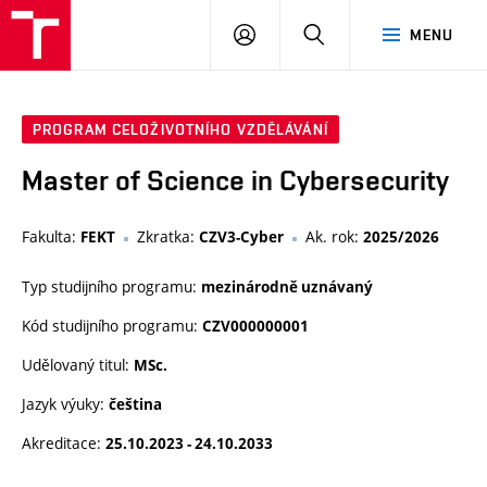
VUT
PŘIHLÁSIT
HLEDAT
MENU
SE
PROGRAM CELOŽIVOTNÍHO VZDĚLÁVÁNÍ
Master of Science in Cybersecurity
Fakulta:
Zkratka:
Ak. rok:
FEKT
CZV3-Cyber
2025/2026
Typ studijního programu:
mezinárodně uznávaný
Kód studijního programu:
CZV000000001
Udělovaný titul:
MSc.
Jazyk výuky:
čeština
Akreditace:
25.10.2023 - 24.10.2033