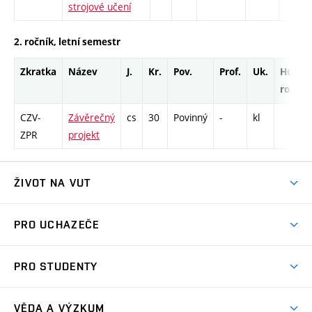
strojové učení
2. ročník, letní semestr
Zkratka
Název
J.
Kr.
Pov.
Prof.
Uk.
Hod.
rozsah
CZV-
Závěrečný
cs
30
Povinný
-
kl
ZPR
projekt
ŽIVOT NA VUT
Atmosféra VUT
PRO UCHAZEČE
Prostory školy
Proč na VUT
Koleje
PRO STUDENTY
Studijní programy
Stravování
Předměty
Studijní předpisy
Studium a stáže v zahraničí
Stipendia
Dny otevřených dveří
VĚDA A VÝZKUM
Sport na VUT