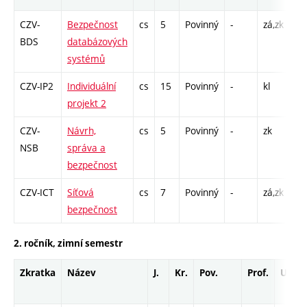
CZV-
Bezpečnost
cs
5
Povinný
-
zá,zk
P -
BDS
databázových
L 
systémů
CZV-IP2
Individuální
cs
15
Povinný
-
kl
projekt 2
CZV-
Návrh,
cs
5
Povinný
-
zk
P -
NSB
správa a
Cp
bezpečnost
CZV-ICT
Síťová
cs
7
Povinný
-
zá,zk
P -
bezpečnost
L 
2. ročník, zimní semestr
Zkratka
Název
J.
Kr.
Pov.
Prof.
Uk.