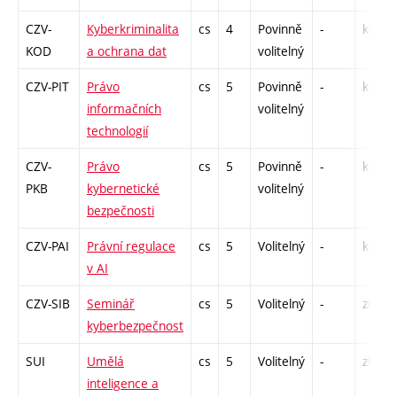
CZV-
Kyberkriminalita
cs
4
Povinně
-
kol
KOD
a ochrana dat
volitelný
CZV-PIT
Právo
cs
5
Povinně
-
kol
informačních
volitelný
technologií
CZV-
Právo
cs
5
Povinně
-
kol
PKB
kybernetické
volitelný
bezpečnosti
CZV-PAI
Právní regulace
cs
5
Volitelný
-
kol
v AI
CZV-SIB
Seminář
cs
5
Volitelný
-
zk
kyberbezpečnost
SUI
Umělá
cs
5
Volitelný
-
zk
inteligence a