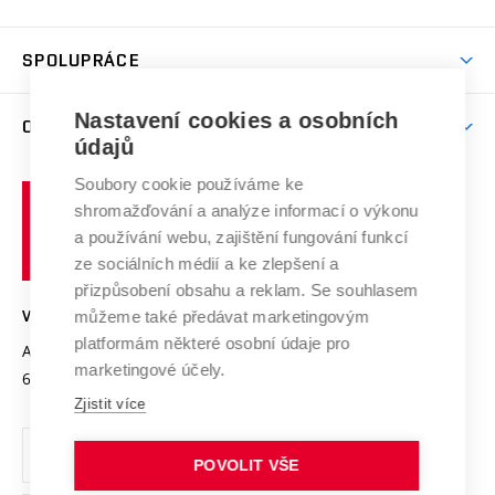
(externí
Studijní programy
Poplatky za studium
Uznání zahraničního vzdělání
Knihovny
Aktivity pro juniory
Studentský život
odkaz)
Věda a výzkum na VUT
Harmonogram akademického roku
Zpracování osobních údajů studentů
Sociální bezpečí
SPOLUPRÁCE
Celoživotní vzdělávání
Brno
Podpora excelence
Závěrečné práce
Studium bez bariér
Zpracování osobních údajů uchazečů o studium
Firemní spolupráce
Mezinárodní vědecká rada
Nastavení cookies a osobních
O UNIVERZITĚ
Doktorské studium
Podpora podnikání
E-přihláška
údajů
Zahraniční spolupráce
Systém zajišťování kvality výzkumu
Profil univerzity
Spolupráce se školami
Soubory cookie používáme ke
Vysoké
Výzkumné infrastruktury
shromažďování a analýze informací o výkonu
Udržitelná univerzita
učení
Služby univerzity
Transfer znalostí
a používání webu, zajištění fungování funkcí
technické
Podnikavá univerzita / ContriBUTe
Mezinárodní dohody
ze sociálních médií a ke zlepšení a
Open Science
v
Bezpečná univerzita
přizpůsobení obsahu a reklam. Se souhlasem
Univerzitní sítě
Brně
Projekty
můžeme také předávat marketingovým
VYSOKÉ UČENÍ TECHNICKÉ V BRNĚ
Vyznamenání
platformám některé osobní údaje pro
Projekty ze strukturálních fondů
Antonínská 548/1
www.vut.cz
marketingové účely.
Organizační struktura
602 00 Brno
vut@vutbr.cz
Specifický výzkum
Zjistit více
Úřední deska
Ochrana osobních údajů
POVOLIT VŠE