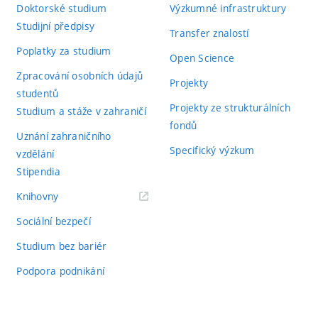
Doktorské studium
Výzkumné infrastruktury
Studijní předpisy
Transfer znalostí
Poplatky za studium
Open Science
Zpracování osobních údajů
Projekty
studentů
Projekty ze strukturálních
Studium a stáže v zahraničí
fondů
Uznání zahraničního
Specifický výzkum
vzdělání
Stipendia
(externí
Knihovny
odkaz)
Sociální bezpečí
Studium bez bariér
Podpora podnikání