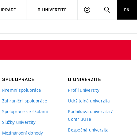
PŘIHLÁSIT
HLEDAT
UPRÁCE
O UNIVERZITĚ
EN
SE
SPOLUPRÁCE
O UNIVERZITĚ
Firemní spolupráce
Profil univerzity
Zahraniční spolupráce
Udržitelná univerzita
Spolupráce se školami
Podnikavá univerzita /
ContriBUTe
Služby univerzity
Bezpečná univerzita
Mezinárodní dohody