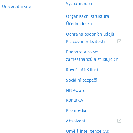
Vyznamenání
Univerzitní sítě
Organizační struktura
Úřední deska
Ochrana osobních údajů
(externí
Pracovní příležitosti
odkaz)
Podpora a rozvoj
zaměstnanců a studujících
Rovné příležitosti
Sociální bezpečí
HR Award
Kontakty
Pro média
(externí
Absolventi
odkaz)
Umělá inteligence (AI)