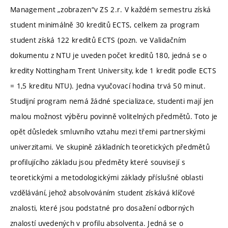
Management „zobrazen“v ZS 2.r. V každém semestru získá
student minimálně 30 kreditů ECTS, celkem za program
student získá 122 kreditů ECTS (pozn. ve Validačním
dokumentu z NTU je uveden počet kreditů 180, jedná se o
kredity Nottingham Trent University, kde 1 kredit podle ECTS
= 1,5 kreditu NTU). Jedna vyučovací hodina trvá 50 minut.
Studijní program nemá žádné specializace, studenti mají jen
malou možnost výběru povinně volitelných předmětů. Toto je
opět důsledek smluvního vztahu mezi třemi partnerskými
univerzitami. Ve skupině základních teoretických předmětů
profilujícího základu jsou předměty které souvisejí s
teoretickými a metodologickými základy příslušné oblasti
vzdělávání, jehož absolvováním student získává klíčové
znalosti, které jsou podstatné pro dosažení odborných
znalostí uvedených v profilu absolventa. Jedná se o