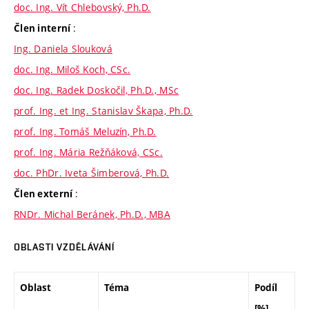
doc. Ing. Vít Chlebovský, Ph.D.
:
Člen interní
Ing. Daniela Slouková
doc. Ing. Miloš Koch, CSc.
doc. Ing. Radek Doskočil, Ph.D., MSc
prof. Ing. et Ing. Stanislav Škapa, Ph.D.
prof. Ing. Tomáš Meluzín, Ph.D.
prof. Ing. Mária Režňáková, CSc.
doc. PhDr. Iveta Šimberová, Ph.D.
:
Člen externí
RNDr. Michal Beránek, Ph.D., MBA
OBLASTI VZDĚLÁVÁNÍ
Oblast
Téma
Podíl
[%]