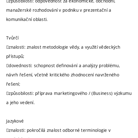
způsobilosti: odpovědnost za ekonomické, obchodní,
manažerské rozhodování v podniku v prezentační a
komunikační oblasti.
Tvůrčí
znalosti: znalost metodologie vědy, a využití vědeckých
přístupů;
dovednosti: schopnost definování a analýzy problému,
návrh řešení, včetně kritického zhodnocení navrženého
řešení;
způsobilosti: příprava marketingového / (Business) výzkumu
a jeho vedení.
Jazykové
znalosti: pokročilá znalost odborné terminologie v