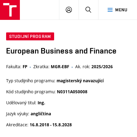
VUT
PŘIHLÁSIT
HLEDAT
MENU
SE
STUDIJNÍ PROGRAM
European Business and Finance
Fakulta:
Zkratka:
Ak. rok:
FP
MGR-EBF
2025/2026
Typ studijního programu:
magisterský navazující
Kód studijního programu:
N0311A050008
Udělovaný titul:
Ing.
Jazyk výuky:
angličtina
Akreditace:
16.8.2018 - 15.8.2028