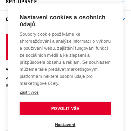
SPOLUPRÁCE
Celoživotní vzdělávání
Brno
Podpora excelence
Závěrečné práce
Studium bez bariér
Zpracování osobních údajů uchazečů o studium
Firemní spolupráce
Mezinárodní vědecká rada
Nastavení cookies a osobních
O UNIVERZITĚ
Doktorské studium
Podpora podnikání
E-přihláška
údajů
Zahraniční spolupráce
Systém zajišťování kvality výzkumu
Profil univerzity
Spolupráce se školami
Soubory cookie používáme ke
Vysoké
Výzkumné infrastruktury
shromažďování a analýze informací o výkonu
Udržitelná univerzita
učení
Služby univerzity
Transfer znalostí
a používání webu, zajištění fungování funkcí
technické
Podnikavá univerzita / ContriBUTe
Mezinárodní dohody
ze sociálních médií a ke zlepšení a
Open Science
v
Bezpečná univerzita
přizpůsobení obsahu a reklam. Se souhlasem
Univerzitní sítě
Brně
Projekty
můžeme také předávat marketingovým
VYSOKÉ UČENÍ TECHNICKÉ V BRNĚ
Vyznamenání
platformám některé osobní údaje pro
Projekty ze strukturálních fondů
Antonínská 548/1
www.vut.cz
marketingové účely.
Organizační struktura
602 00 Brno
vut@vutbr.cz
Specifický výzkum
Zjistit více
Úřední deska
Ochrana osobních údajů
POVOLIT VŠE
(externí
Pracovní příležitosti
Nastavení
odkaz)