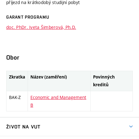
příjezd na krátkodobý studijní pobyt
GARANT PROGRAMU
doc. PhDr. Iveta Šimberová, Ph.D.
Obor
Zkratka
Název (zaměření)
Povinných
kreditů
BAK-Z
Economic and Management
B
ŽIVOT NA VUT