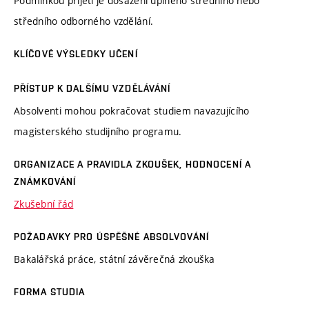
Podmínkou přijetí je dosažení úplného středního nebo
středního odborného vzdělání.
KLÍČOVÉ VÝSLEDKY UČENÍ
PŘÍSTUP K DALŠÍMU VZDĚLÁVÁNÍ
Absolventi mohou pokračovat studiem navazujícího
magisterského studijního programu.
ORGANIZACE A PRAVIDLA ZKOUŠEK, HODNOCENÍ A
ZNÁMKOVÁNÍ
Zkušební řád
POŽADAVKY PRO ÚSPĚŠNÉ ABSOLVOVÁNÍ
Bakalářská práce, státní závěrečná zkouška
FORMA STUDIA