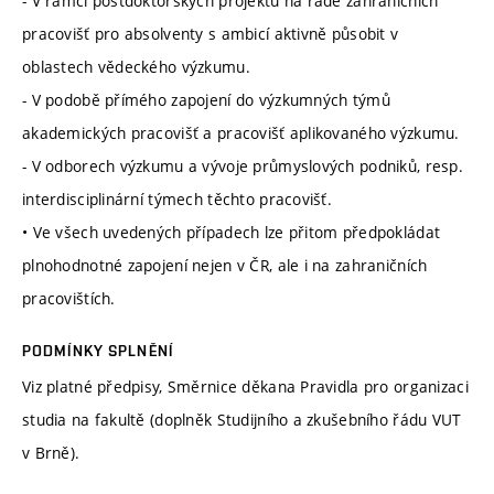
- V rámci postdoktorských projektů na řadě zahraničních
pracovišť pro absolventy s ambicí aktivně působit v
oblastech vědeckého výzkumu.
- V podobě přímého zapojení do výzkumných týmů
akademických pracovišť a pracovišť aplikovaného výzkumu.
- V odborech výzkumu a vývoje průmyslových podniků, resp.
interdisciplinární týmech těchto pracovišť.
• Ve všech uvedených případech lze přitom předpokládat
plnohodnotné zapojení nejen v ČR, ale i na zahraničních
pracovištích.
PODMÍNKY SPLNĚNÍ
Viz platné předpisy, Směrnice děkana Pravidla pro organizaci
studia na fakultě (doplněk Studijního a zkušebního řádu VUT
v Brně).