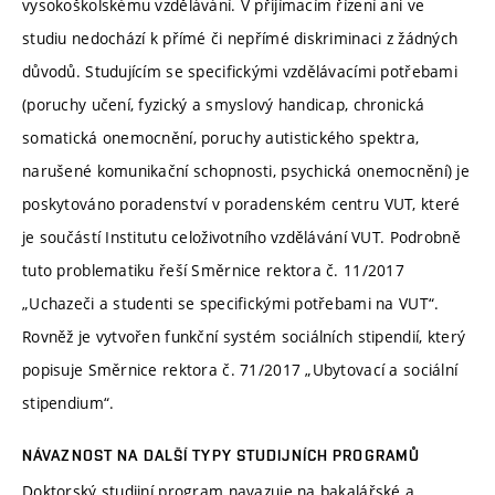
vysokoškolskému vzdělávání. V přijímacím řízení ani ve
studiu nedochází k přímé či nepřímé diskriminaci z žádných
důvodů. Studujícím se specifickými vzdělávacími potřebami
(poruchy učení, fyzický a smyslový handicap, chronická
somatická onemocnění, poruchy autistického spektra,
narušené komunikační schopnosti, psychická onemocnění) je
poskytováno poradenství v poradenském centru VUT, které
je součástí Institutu celoživotního vzdělávání VUT. Podrobně
tuto problematiku řeší Směrnice rektora č. 11/2017
„Uchazeči a studenti se specifickými potřebami na VUT“.
Rovněž je vytvořen funkční systém sociálních stipendií, který
popisuje Směrnice rektora č. 71/2017 „Ubytovací a sociální
stipendium“.
NÁVAZNOST NA DALŠÍ TYPY STUDIJNÍCH PROGRAMŮ
Doktorský studijní program navazuje na bakalářské a