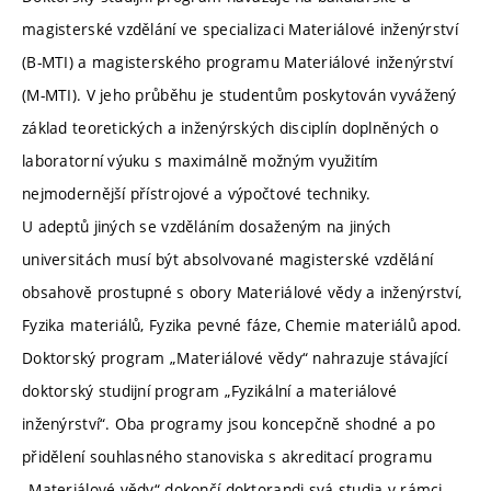
magisterské vzdělání ve specializaci Materiálové inženýrství
(B-MTI) a magisterského programu Materiálové inženýrství
(M-MTI). V jeho průběhu je studentům poskytován vyvážený
základ teoretických a inženýrských disciplín doplněných o
laboratorní výuku s maximálně možným využitím
nejmodernější přístrojové a výpočtové techniky.
U adeptů jiných se vzděláním dosaženým na jiných
universitách musí být absolvované magisterské vzdělání
obsahově prostupné s obory Materiálové vědy a inženýrství,
Fyzika materiálů, Fyzika pevné fáze, Chemie materiálů apod.
Doktorský program „Materiálové vědy“ nahrazuje stávající
doktorský studijní program „Fyzikální a materiálové
inženýrství“. Oba programy jsou koncepčně shodné a po
přidělení souhlasného stanoviska s akreditací programu
„Materiálové vědy“ dokončí doktorandi svá studia v rámci