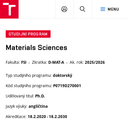
VUT
PŘIHLÁSIT
HLEDAT
MENU
SE
STUDIJNÍ PROGRAM
Materials Sciences
Fakulta:
Zkratka:
Ak. rok:
FSI
D-MAT-A
2025/2026
Typ studijního programu:
doktorský
Kód studijního programu:
P0719D270001
Udělovaný titul:
Ph.D.
Jazyk výuky:
angličtina
Akreditace:
18.2.2020 - 18.2.2030