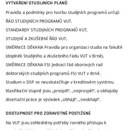
VYTVÁŘENÍ STUDIJNÍCH PLÁNŮ
Pravidla a podmínky pro tvorbu studijních programů určují:
ŘÁD STUDIJNÍCH PROGRAMŮ VUT,
STANDARDY STUDIJNÍCH PROGRAMŮ VUT,
STUDIJNÍ A ZKUŠEBNÍ ŘÁD VUT,
SMĚRNICE DĚKANA Pravidla pro organizaci studia na fakultě
(doplněk Studijního a zkušebního řádu VUT v Brně),
SMĚRNICE DĚKANA FSI Jednací řád oborových rad
doktorských studijních programů FSI VUT v Brně.
Studium v DSP se neuskutečňuje v kreditovém systému.
Klasifikační stupně jsou „prospěl“, „neprospěl“, u obhajoby
disertační práce je výsledek „obhájil“, „neobhájil“.
DOSTUPNOST PRO ZDRAVOTNĚ POSTIŽENÉ
Na VUT jsou zohledněny potřeby rovného přístupu k