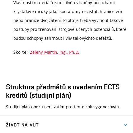
Vlastnosti materiálů jsou silně ovlivněny poruchami
krystalové mřížky jako jsou atomy nečistot, hranice zrn
nebo hranice dvojčatění. Proto je třeba vyvinout takové
postupy pro trénováni strojově učených potenciálů, které
budou schopny zahrnout i vliv takovýchto defektů.
Školitel:
Zelený Martin, Ing., Ph.D.
Struktura předmětů s uvedením ECTS
kreditů (studijní plán)
Studijní plán oboru není zatím pro tento rok vygenerován.
ŽIVOT NA VUT