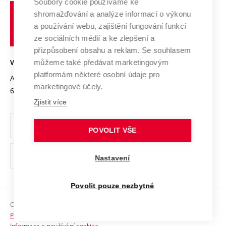
Spolupráce se školami
Soubory cookie používáme ke
Vysoké
Výzkumné infrastruktury
shromažďování a analýze informací o výkonu
Udržitelná univerzita
učení
Služby univerzity
Transfer znalostí
a používání webu, zajištění fungování funkcí
technické
Podnikavá univerzita / ContriBUTe
Mezinárodní dohody
ze sociálních médií a ke zlepšení a
Open Science
v
Bezpečná univerzita
přizpůsobení obsahu a reklam. Se souhlasem
Univerzitní sítě
Brně
Projekty
můžeme také předávat marketingovým
VYSOKÉ UČENÍ TECHNICKÉ V BRNĚ
Vyznamenání
platformám některé osobní údaje pro
Projekty ze strukturálních fondů
Antonínská 548/1
www.vut.cz
marketingové účely.
Organizační struktura
602 00 Brno
vut@vutbr.cz
Specifický výzkum
Zjistit více
Úřední deska
Ochrana osobních údajů
POVOLIT VŠE
(externí
Pracovní příležitosti
Nastavení
odkaz)
Podpora a rozvoj zaměstnanců a studujících
Povolit pouze nezbytné
Rovné příležitosti
Copyright © 2026 VUT
Sociální bezpečí
Prohlášení o přístupnosti
HR Award
Informace o používání cookies