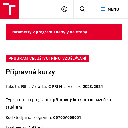
VUT
PŘIHLÁSIT
HLEDAT
MENU
SE
Parametry k programu nebyly nalezeny
PROGRAM CELOŽIVOTNÍHO VZDĚLÁVÁNÍ
Přípravné kurzy
Fakulta:
Zkratka:
Ak. rok:
FSI
C-PRI-H
2023/2024
Typ studijního programu:
přípravný kurz pro uchazeče o
studium
Kód studijního programu:
C0700A000001
Jazyk výuky:
čeština