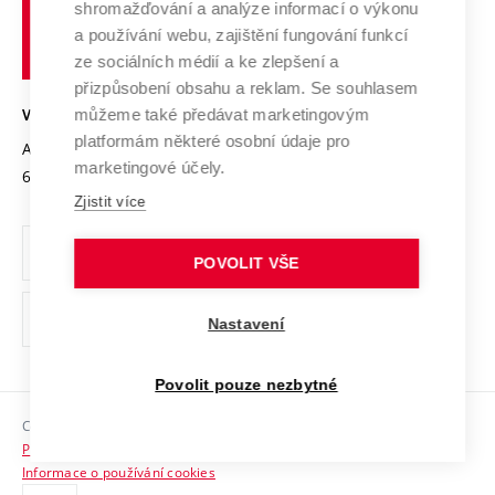
shromažďování a analýze informací o výkonu
Udržitelná univerzita
učení
Služby univerzity
Transfer znalostí
a používání webu, zajištění fungování funkcí
technické
Podnikavá univerzita / ContriBUTe
Mezinárodní dohody
ze sociálních médií a ke zlepšení a
Open Science
v
Bezpečná univerzita
přizpůsobení obsahu a reklam. Se souhlasem
Univerzitní sítě
Brně
Projekty
můžeme také předávat marketingovým
VYSOKÉ UČENÍ TECHNICKÉ V BRNĚ
Vyznamenání
platformám některé osobní údaje pro
Projekty ze strukturálních fondů
Antonínská 548/1
www.vut.cz
marketingové účely.
Organizační struktura
602 00 Brno
vut@vutbr.cz
Specifický výzkum
Zjistit více
Úřední deska
Ochrana osobních údajů
POVOLIT VŠE
(externí
Pracovní příležitosti
Nastavení
odkaz)
Podpora a rozvoj zaměstnanců a studujících
Povolit pouze nezbytné
Rovné příležitosti
Copyright © 2026 VUT
Sociální bezpečí
Prohlášení o přístupnosti
HR Award
Informace o používání cookies