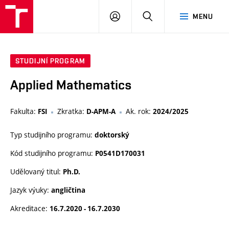
VUT
PŘIHLÁSIT
HLEDAT
MENU
SE
STUDIJNÍ PROGRAM
Applied Mathematics
Fakulta:
Zkratka:
Ak. rok:
FSI
D-APM-A
2024/2025
Typ studijního programu:
doktorský
Kód studijního programu:
P0541D170031
Udělovaný titul:
Ph.D.
Jazyk výuky:
angličtina
Akreditace:
16.7.2020 - 16.7.2030