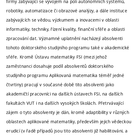
firmy zabývající se vývojem na poli autonomních systémů,
robotiky, automatizace či obrazové analýzy, a dále instituce
zabývajících se vědou, výzkumem a inovacemi v oblasti
informatiky, techniky, řízení kvality, finanční sféře a oblasti
zpracování dat. Významné uplatnění nacházejí absolventi
tohoto doktorského studijního programu také v akademické
sféře. Kromě Ústavu matematiky FSI (mezi jehož
zaměstnanci dosahuje podíl absolventů doktorského
studijního programu Aplikovaná matematika téměř jedné
čtvrtiny) pracují v současné době tito absolventi jako
akademičtí pracovníci na dalších ústavech FSI, na dalších
fakultách VUT i na dalších vysokých školách. Přetrvávající
zájem o tyto absolventy je dán, kromě adaptibility v různých
oblastech aplikované matematiky, především jejich vědeckou
erudicí (v řadě případů jsou tito absolventi již habilitováni, a