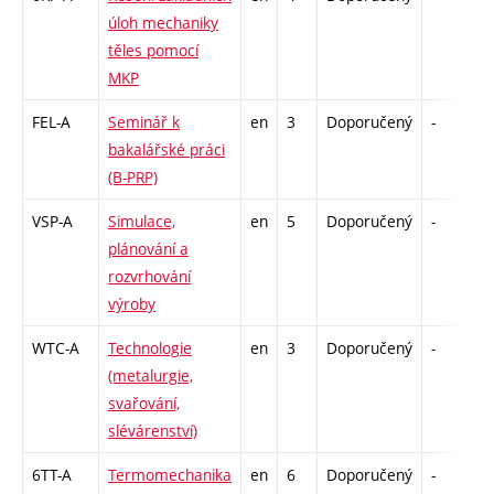
úloh mechaniky
těles pomocí
MKP
FEL-A
Seminář k
en
3
Doporučený
-
k
bakalářské práci
(B-PRP)
VSP-A
Simulace,
en
5
Doporučený
-
k
plánování a
rozvrhování
výroby
WTC-A
Technologie
en
3
Doporučený
-
z
(metalurgie,
svařování,
slévárenství)
6TT-A
Termomechanika
en
6
Doporučený
-
z