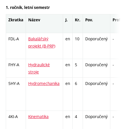
1. ročník, letní semestr
Zkratka
Název
J.
Kr.
Pov.
Prof.
U
FDL-A
Bakalářský
en
10
Doporučený
-
k
projekt (B-PRP)
FHY-A
Hydraulické
en
5
Doporučený
-
z
stroje
5HY-A
Hydromechanika
en
6
Doporučený
-
z
4KI-A
Kinematika
en
4
Doporučený
-
z