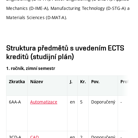
Mechanics (D-IME-A), Manufacturing Technology (D-STG-A) a
Materials Sciences (D-MAT-A).
Struktura předmětů s uvedením ECTS
kreditů (studijní plán)
1. ročník, zimní semestr
Zkratka
Název
J.
Kr.
Pov.
Prof.
U
6AA-A
Automatizace
en
5
Doporučený
-
z
3CD-A
CAD
en
2
Doporučený
-
z