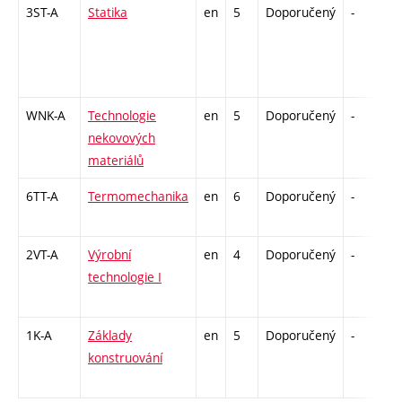
3ST-A
Statika
en
5
Doporučený
-
z
WNK-A
Technologie
en
5
Doporučený
-
k
nekovových
materiálů
6TT-A
Termomechanika
en
6
Doporučený
-
z
2VT-A
Výrobní
en
4
Doporučený
-
z
technologie I
1K-A
Základy
en
5
Doporučený
-
z
konstruování