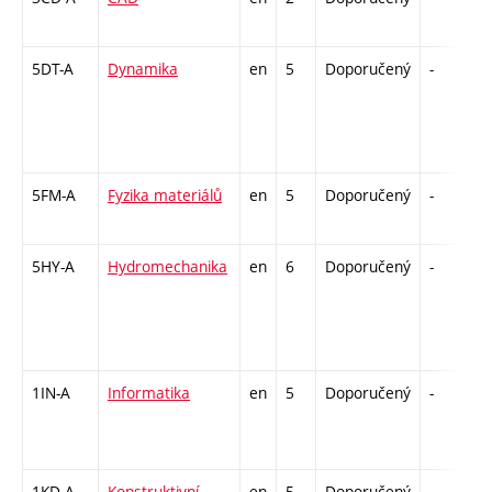
5DT-A
Dynamika
en
5
Doporučený
-
z
5FM-A
Fyzika materiálů
en
5
Doporučený
-
z
5HY-A
Hydromechanika
en
6
Doporučený
-
z
1IN-A
Informatika
en
5
Doporučený
-
k
1KD-A
Konstruktivní
en
5
Doporučený
-
z