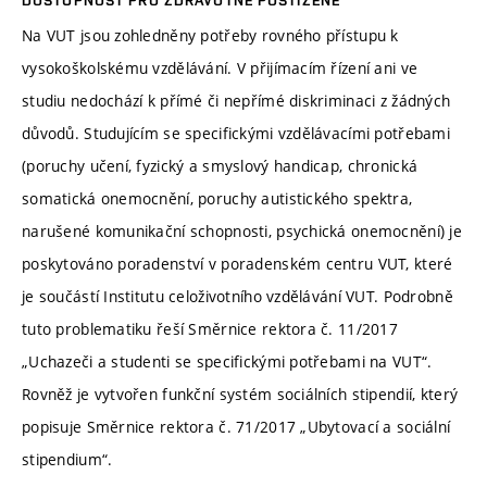
DOSTUPNOST PRO ZDRAVOTNĚ POSTIŽENÉ
Na VUT jsou zohledněny potřeby rovného přístupu k
vysokoškolskému vzdělávání. V přijímacím řízení ani ve
studiu nedochází k přímé či nepřímé diskriminaci z žádných
důvodů. Studujícím se specifickými vzdělávacími potřebami
(poruchy učení, fyzický a smyslový handicap, chronická
somatická onemocnění, poruchy autistického spektra,
narušené komunikační schopnosti, psychická onemocnění) je
poskytováno poradenství v poradenském centru VUT, které
je součástí Institutu celoživotního vzdělávání VUT. Podrobně
tuto problematiku řeší Směrnice rektora č. 11/2017
„Uchazeči a studenti se specifickými potřebami na VUT“.
Rovněž je vytvořen funkční systém sociálních stipendií, který
popisuje Směrnice rektora č. 71/2017 „Ubytovací a sociální
stipendium“.