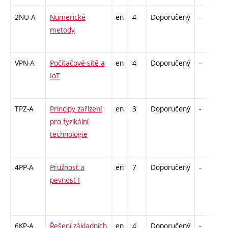
2NU-A
Numerické
en
4
Doporučený
-
z
metody
VPN-A
Počítačové sítě a
en
4
Doporučený
-
z
IoT
TPZ-A
Principy zařízení
en
3
Doporučený
-
z
pro fyzikální
technologie
4PP-A
Pružnost a
en
7
Doporučený
-
z
pevnost I
6KP-A
Řešení základních
en
4
Doporučený
-
k