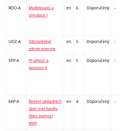
RDO-A
Modelování a
en
6
Doporučený
-
z
simulace I
UOZ-A
Obnovitelné
en
5
Doporučený
-
z
zdroje energie
5PP-A
Pružnost a
en
5
Doporučený
-
z
pevnost II
6KP-A
Řešení základních
en
4
Doporučený
-
k
úloh mechaniky
těles pomocí
MKP