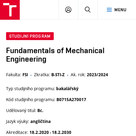
VUT
PŘIHLÁSIT
HLEDAT
MENU
SE
STUDIJNÍ PROGRAM
Fundamentals of Mechanical
Engineering
Fakulta:
Zkratka:
Ak. rok:
FSI
B-STI-Z
2023/2024
Typ studijního programu:
bakalářský
Kód studijního programu:
B0715A270017
Udělovaný titul:
Bc.
Jazyk výuky:
angličtina
Akreditace:
18.2.2020 - 18.2.2030