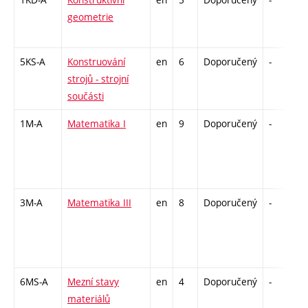
geometrie
5KS-A
Konstruování
en
6
Doporučený
-
z
strojů - strojní
součásti
1M-A
Matematika I
en
9
Doporučený
-
z
3M-A
Matematika III
en
8
Doporučený
-
z
6MS-A
Mezní stavy
en
4
Doporučený
-
k
materiálů