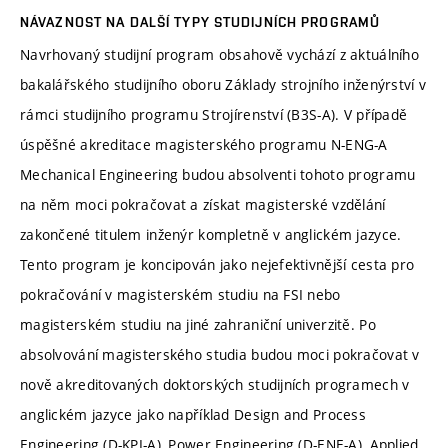
NÁVAZNOST NA DALŠÍ TYPY STUDIJNÍCH PROGRAMŮ
Navrhovaný studijní program obsahově vychází z aktuálního
bakalářského studijního oboru Základy strojního inženýrství v
rámci studijního programu Strojírenství (B3S-A). V případě
úspěšné akreditace magisterského programu N-ENG-A
Mechanical Engineering budou absolventi tohoto programu
na něm moci pokračovat a získat magisterské vzdělání
zakončené titulem inženýr kompletně v anglickém jazyce.
Tento program je koncipován jako nejefektivnější cesta pro
pokračování v magisterském studiu na FSI nebo
magisterském studiu na jiné zahraniční univerzitě. Po
absolvování magisterského studia budou moci pokračovat v
nově akreditovaných doktorských studijních programech v
anglickém jazyce jako například Design and Process
Engineering (D-KPI-A), Power Engineering (D-ENE-A), Applied