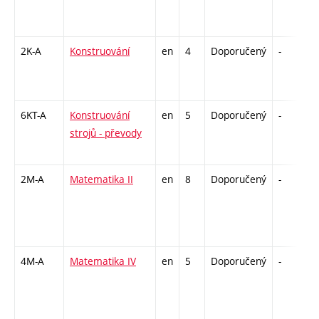
2K-A
Konstruování
en
4
Doporučený
-
k
6KT-A
Konstruování
en
5
Doporučený
-
z
strojů - převody
2M-A
Matematika II
en
8
Doporučený
-
z
4M-A
Matematika IV
en
5
Doporučený
-
z