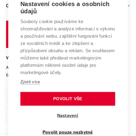
Firemní spolupráce
Mezinárodní vědecká rada
Nastavení cookies a osobních
O UNIVERZITĚ
Doktorské studium
Podpora podnikání
E-přihláška
údajů
Zahraniční spolupráce
Systém zajišťování kvality výzkumu
Profil univerzity
Spolupráce se školami
Soubory cookie používáme ke
Vysoké
Výzkumné infrastruktury
shromažďování a analýze informací o výkonu
Udržitelná univerzita
učení
Služby univerzity
Transfer znalostí
a používání webu, zajištění fungování funkcí
technické
Podnikavá univerzita / ContriBUTe
Mezinárodní dohody
ze sociálních médií a ke zlepšení a
Open Science
v
Bezpečná univerzita
přizpůsobení obsahu a reklam. Se souhlasem
Univerzitní sítě
Brně
Projekty
můžeme také předávat marketingovým
VYSOKÉ UČENÍ TECHNICKÉ V BRNĚ
Vyznamenání
platformám některé osobní údaje pro
Projekty ze strukturálních fondů
Antonínská 548/1
www.vut.cz
marketingové účely.
Organizační struktura
602 00 Brno
vut@vutbr.cz
Specifický výzkum
Zjistit více
Úřední deska
Ochrana osobních údajů
POVOLIT VŠE
(externí
Pracovní příležitosti
Nastavení
odkaz)
Podpora a rozvoj zaměstnanců a studujících
Povolit pouze nezbytné
Rovné příležitosti