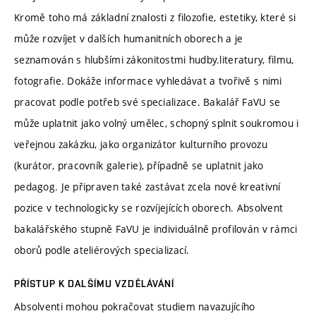
Kromě toho má základní znalosti z filozofie, estetiky, které si
může rozvíjet v dalších humanitních oborech a je
seznamován s hlubšími zákonitostmi hudby.literatury, filmu,
fotografie. Dokáže informace vyhledávat a tvořivě s nimi
pracovat podle potřeb své specializace. Bakalář FaVU se
může uplatnit jako volný umělec, schopný splnit soukromou i
veřejnou zakázku, jako organizátor kulturního provozu
(kurátor, pracovník galerie), případně se uplatnit jako
pedagog. Je připraven také zastávat zcela nové kreativní
pozice v technologicky se rozvíjejících oborech. Absolvent
bakalářského stupně FaVU je individuálně profilován v rámci
oborů podle ateliérových specializací.
PŘÍSTUP K DALŠÍMU VZDĚLÁVÁNÍ
Absolventi mohou pokračovat studiem navazujícího