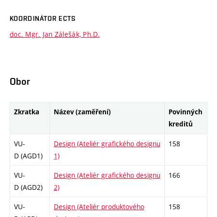
KOORDINÁTOR ECTS
doc. Mgr. Jan Zálešák, Ph.D.
Obor
Zkratka
Název (zaměření)
Povinných
kreditů
VU-
Design (Ateliér grafického designu
158
D (AGD1)
1)
VU-
Design (Ateliér grafického designu
166
D (AGD2)
2)
VU-
Design (Ateliér produktového
158