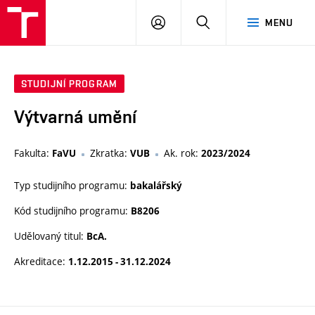
VUT
PŘIHLÁSIT
HLEDAT
MENU
SE
STUDIJNÍ PROGRAM
Výtvarná umění
Fakulta:
Zkratka:
Ak. rok:
FaVU
VUB
2023/2024
Typ studijního programu:
bakalářský
Kód studijního programu:
B8206
Udělovaný titul:
BcA.
Akreditace:
1.12.2015 - 31.12.2024