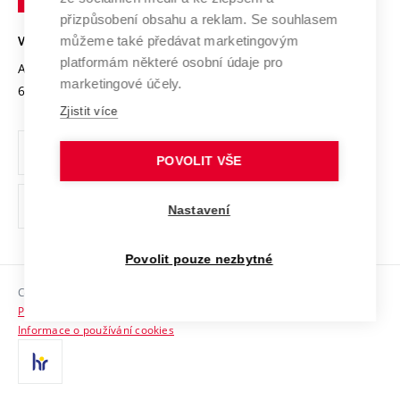
Open Science
v
Bezpečná univerzita
přizpůsobení obsahu a reklam. Se souhlasem
Univerzitní sítě
Brně
Projekty
můžeme také předávat marketingovým
VYSOKÉ UČENÍ TECHNICKÉ V BRNĚ
Vyznamenání
platformám některé osobní údaje pro
Projekty ze strukturálních fondů
Antonínská 548/1
www.vut.cz
marketingové účely.
Organizační struktura
602 00 Brno
vut@vutbr.cz
Specifický výzkum
Zjistit více
Úřední deska
Ochrana osobních údajů
POVOLIT VŠE
(externí
Pracovní příležitosti
Nastavení
odkaz)
Podpora a rozvoj zaměstnanců a studujících
Povolit pouze nezbytné
Rovné příležitosti
Copyright © 2026 VUT
Sociální bezpečí
Prohlášení o přístupnosti
HR Award
Informace o používání cookies
Kontakty