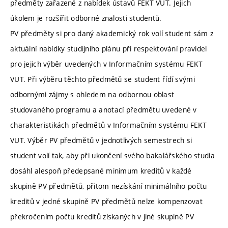
předměty zařazené z nabídek ústavů FEKT VUT. Jejich
úkolem je rozšířit odborné znalosti studentů.
PV předměty si pro daný akademický rok volí student sám z
aktuální nabídky studijního plánu při respektování pravidel
pro jejich výběr uvedených v Informačním systému FEKT
VUT. Při výběru těchto předmětů se student řídí svými
odbornými zájmy s ohledem na odbornou oblast
studovaného programu a anotací předmětu uvedené v
charakteristikách předmětů v Informačním systému FEKT
VUT. Výběr PV předmětů v jednotlivých semestrech si
student volí tak, aby při ukončení svého bakalářského studia
dosáhl alespoň předepsané minimum kreditů v každé
skupině PV předmětů, přitom nezískání minimálního počtu
kreditů v jedné skupině PV předmětů nelze kompenzovat
překročením počtu kreditů získaných v jiné skupině PV