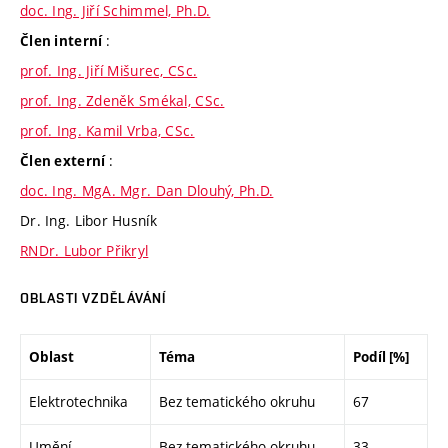
doc. Ing. Jiří Schimmel, Ph.D.
:
Člen interní
prof. Ing. Jiří Mišurec, CSc.
prof. Ing. Zdeněk Smékal, CSc.
prof. Ing. Kamil Vrba, CSc.
:
Člen externí
doc. Ing. MgA. Mgr. Dan Dlouhý, Ph.D.
Dr. Ing. Libor Husník
RNDr. Lubor Přikryl
OBLASTI VZDĚLÁVÁNÍ
Oblast
Téma
Podíl [%]
Elektrotechnika
Bez tematického okruhu
67
Umění
Bez tematického okruhu
33