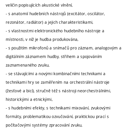
veličin popisujících akustické vlnění,
- s anatomií hudebních nástrojů (excitátor, oscilátor,
rezonátor, radiátor) a jejich charakteristikami,
- s vlastnostmi elektronického hudebního nástroje a
místnosti, v níž je hudba produkována,
- s použitím mikrofonů a snímačů pro záznam, analogovým a
digitálním záznamem hudby, střihem a spojováním
zaznamenaného zvuku,
- se stávajícími a novými kombinačními technikami a
technikami hry se zaměřením na orchestrální nástroje
(žesťové a bicí), stručně též s nástroji neorchestrálními,
historickými a etnickými,
- s hudebními efekty, s technikami mixování, zvukovými
formáty, problematikou ozvučování, praktickou prací s
počítačovými systémy zpracování zvuku,