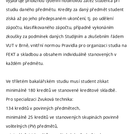
vyjadřuje přibližnou týdenní hodinovou zátěž studenta při
studiu daného předmětu. Kredity za daný předmět student
získá až po jeho předepsaném ukončení, tj. po udělení
zápočtu, klasifikovaného zápočtu, případně vykonáním
zkoušky za podmínek daných Studijním a zkušebním řádem
VUT v Brně, vnitřní normou Pravidla pro organizaci studia na
FEKT a skladbou a obsahem individuálně stanovených v
každém předmětu.
Ve tříletém bakalářském studiu musí student získat
minimálně 180 kreditů ve stanovené kreditové skladbě.
Pro specializaci Zvuková technika:
134 kreditů v povinných předmětech,
minimálně 25 kreditů ve stanovených skupinách povinně
volitelných (PV) předmětů,