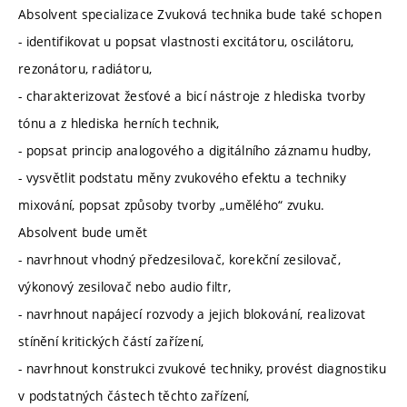
Absolvent specializace Zvuková technika bude také schopen
- identifikovat u popsat vlastnosti excitátoru, oscilátoru,
rezonátoru, radiátoru,
- charakterizovat žesťové a bicí nástroje z hlediska tvorby
tónu a z hlediska herních technik,
- popsat princip analogového a digitálního záznamu hudby,
- vysvětlit podstatu měny zvukového efektu a techniky
mixování, popsat způsoby tvorby „umělého“ zvuku.
Absolvent bude umět
- navrhnout vhodný předzesilovač, korekční zesilovač,
výkonový zesilovač nebo audio filtr,
- navrhnout napájecí rozvody a jejich blokování, realizovat
stínění kritických částí zařízení,
- navrhnout konstrukci zvukové techniky, provést diagnostiku
v podstatných částech těchto zařízení,