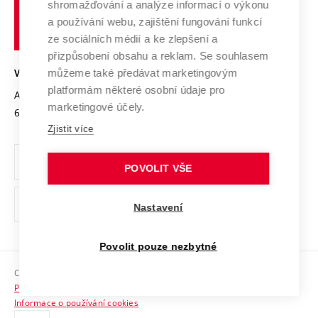
shromažďování a analýze informací o výkonu
Udržitelná univerzita
učení
Služby univerzity
Transfer znalostí
a používání webu, zajištění fungování funkcí
technické
Podnikavá univerzita / ContriBUTe
Mezinárodní dohody
ze sociálních médií a ke zlepšení a
Open Science
v
Bezpečná univerzita
přizpůsobení obsahu a reklam. Se souhlasem
Univerzitní sítě
Brně
Projekty
můžeme také předávat marketingovým
VYSOKÉ UČENÍ TECHNICKÉ V BRNĚ
Vyznamenání
platformám některé osobní údaje pro
Projekty ze strukturálních fondů
Antonínská 548/1
www.vut.cz
marketingové účely.
Organizační struktura
602 00 Brno
vut@vutbr.cz
Specifický výzkum
Zjistit více
Úřední deska
Ochrana osobních údajů
POVOLIT VŠE
(externí
Pracovní příležitosti
Nastavení
odkaz)
Podpora a rozvoj zaměstnanců a studujících
Povolit pouze nezbytné
Rovné příležitosti
Copyright © 2026 VUT
Sociální bezpečí
Prohlášení o přístupnosti
HR Award
Informace o používání cookies