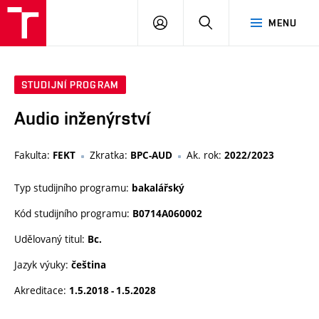
VUT
PŘIHLÁSIT
HLEDAT
MENU
SE
STUDIJNÍ PROGRAM
Audio inženýrství
Fakulta:
Zkratka:
Ak. rok:
FEKT
BPC-AUD
2022/2023
Typ studijního programu:
bakalářský
Kód studijního programu:
B0714A060002
Udělovaný titul:
Bc.
Jazyk výuky:
čeština
Akreditace:
1.5.2018 - 1.5.2028