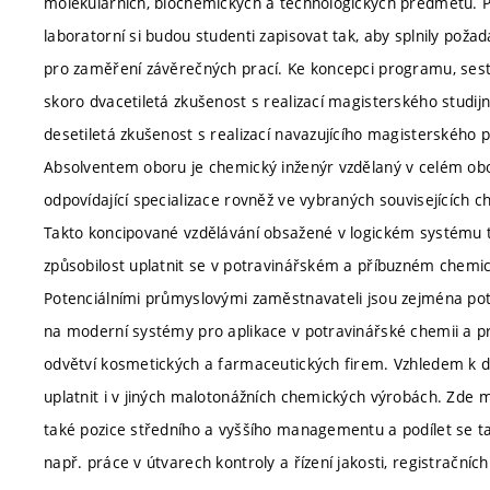
molekulárních, biochemických a technologických předmětů. Př
laboratorní si budou studenti zapisovat tak, aby splnily po
pro zaměření závěrečných prací. Ke koncepci programu, sest
skoro dvacetiletá zkušenost s realizací magisterského studi
desetiletá zkušenost s realizací navazujícího magisterského
Absolventem oboru je chemický inženýr vzdělaný v celém obor
odpovídající specializace rovněž ve vybraných souvisejících 
Takto koncipované vzdělávání obsažené v logickém systému 
způsobilost uplatnit se v potravinářském a příbuzném chemi
Potenciálními průmyslovými zaměstnavateli jsou zejména po
na moderní systémy pro aplikace v potravinářské chemii a pro
odvětví kosmetických a farmaceutických firem. Vzhledem k
uplatnit i v jiných malotonážních chemických výrobách. Zde 
také pozice středního a vyššího managementu a podílet se ta
např. práce v útvarech kontroly a řízení jakosti, registračníc