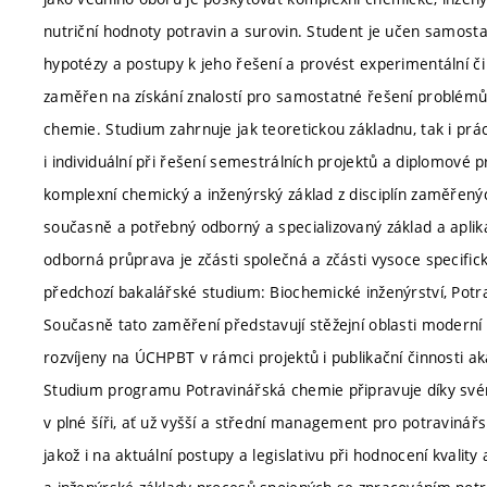
nutriční hodnoty potravin a surovin. Student je učen samost
hypotézy a postupy k jeho řešení a provést experimentální či 
zaměřen na získání znalostí pro samostatné řešení problémů, 
chemie. Studium zahrnuje jak teoretickou základnu, tak i prá
i individuální při řešení semestrálních projektů a diplomové 
komplexní chemický a inženýrský základ z disciplín zaměřenýc
současně a potřebný odborný a specializovaný základ a aplik
odborná průprava je zčásti společná a zčásti vysoce specifick
předchozí bakalářské studium: Biochemické inženýrství, Potr
Současně tato zaměření představují stěžejní oblasti modern
rozvíjeny na ÚCHPBT v rámci projektů i publikační činnosti 
Studium programu Potravinářská chemie připravuje díky své
v plné šíři, ať už vyšší a střední management pro potravinář
jakož i na aktuální postupy a legislativu při hodnocení kvality