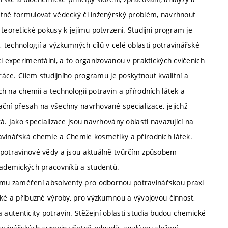
atně formulovat vědecký či inženýrský problém, navrhnout
teoretické pokusy k jejímu potvrzení. Studijní program je
technologií a výzkumných cílů v celé oblasti potravinářské
ci experimentální, a to organizovanou v praktických cvičeních
práce. Cílem studijního programu je poskytnout kvalitní a
h na chemii a technologii potravin a přírodních látek a
ační přesah na všechny navrhované specializace, jejichž
á. Jako specializace jsou navrhovány oblasti navazující na
avinářská chemie a Chemie kosmetiky a přírodních látek.
í potravinové vědy a jsou aktuálně tvůrčím způsobem
akademických pracovníků a studentů.
mu zaměření absolventy pro odbornou potravinářskou praxi
ské a příbuzné výroby, pro výzkumnou a vývojovou činnost,
 a autenticity potravin. Stěžejní oblasti studia budou chemické