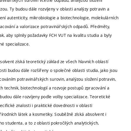
avinářských surovin včetně odpadů, analýzou složení
zou. Ty budou dále rozvíjeny v oblasti analýzy potravin a
ní autenticity, mikrobiologie a biotechnologie, molekulárních
pracování a valorizace potravinářských odpadů. Předměty,
tak, aby splnily požadavky FCH VUT na kvalitu studia a byly
é specializace.
lvent získá teoretický základ ze všech hlavních oblastí
osti budou dále rozšířeny o společné oblasti studia, jako jsou
ováním potravinářských surovin, analýzou složení potravin,
ch technik, biotechnologií a rozvoje postupů zpracování a
udou dále rozvíjeny podle volby specializace. Teoretické
cifické znalosti i praktické dovednosti v oblasti
írodních látek a kosmetiky. Souběžně získá absolvent i
 studenta, a to z oblasti pokročilých analytických,