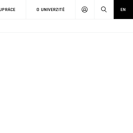
PŘIHLÁSIT
HLEDAT
UPRÁCE
O UNIVERZITĚ
EN
SE