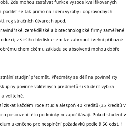
robě. Zde mohou zastávat funkce vysoce kvalifikovaných
podílet se tak přímo na řízení výroby i doprovodných
sti, registračních útvarech apod.
travinářské, zemědělské a biotechnologické firmy zaměřené
dukci; z širšího hlediska sem lze zahrnout i velmi příbuzné
 dobrému chemickému základu se absolventi mohou dobře
rální studijní předmět. Předměty se dělí na povinné (ty
 skupiny povinně volitelných předmětů si student vybírá
 volitelné.
 získat každém roce studia alespoň 40 kreditů (35 kreditů v
ro posouzení této podmínky nezapočítávají. Pokud student v
tudium ukončeno pro nesplnění požadavků podle § 56 odst. 1