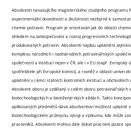
Absolventi navazujícího magisterského studijního programu P
experimentální dovednosti a zkušenosti nezbytné k samosta
chemie potravin. Program je orientován jak do oblasti chemi
ohledem na zabezpečování a rozvoj progresivních technologií, 
produkovaných potravin. Absolventi najdou uplatnění zejmén
komplexu národních i nadnárodních potravinářských společno
společností a institucí nejen v ČR, ale i v EU (např. Evropsk
spotřebitele při Evropské komisi), a rovněž v oblasti univerzi
uplatnění v rámci státních kontrolních institucí a obchodních 
Absolvent oboru je vzdělaný v celém oboru potravinářských v
biotechnologických a bioinženýrských vědách. Takto koncipo
aplikovaných předmětů dává absolventovi možnost uplatnit 
biotechnologickém průmyslu, vývoji a výzkumu, kde může zas
pracovníků. Absolventi mohou dále získat pracovní pozice spec