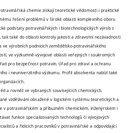
otravinářská chemie získají teoretické vědomosti i praktické
tnému řešení problémů v široké oblasti komplexního oboru
cké podstaty potravinářských i biotechnologických výrob s
tak také do oblasti kontroly jakosti a zdravotní nezávadnosti
a ve výrobních podnicích zemědělsko-potravinářského
stí, ve výzkumně-vývojové oblasti veřejných i soukromých
ý úřad pro bezpečnost potravin, Úřad pro zdraví a ochranu
tního i neuniverzitního výzkumu. Profil absolventa nabízí také
organizacích.
ěd a rovněž ve vybraných souvisejících chemických,
vané vzdělávání obsažené v logickém systému teoretických a
se v potravinářském a příbuzném chemickém, inženýrském i
távat funkce specializovaných technologů či vývojových
ialistů a řídících pracovníků v potravinářské a odpovídající