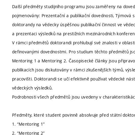
Další předměty studijního programu jsou zaměřeny na dovedno
pojmenovány: Prezentační a publikační dovednosti, Týmová spo
doktorandy na vědecky úspěšnou publikační činnost ve vědec
a prezentaci výsledků na prestižních mezinárodních konferen
V rámci předmětů doktorandi prohlubují své znalosti v oblas
definovanými dovednostmi. Pro studium těchto předmětů jsou
Mentoring 1 a Mentoring 2. Časopisecké články jsou připrav
publikacích jsou diskutovány v rámci zkušenějších týmů, výs
pracovišti. Doktorandi se učí efektivně používat vědecké nástr
vědeckých výsledků.
Podrobnosti všech předmětů jsou uvedeny v charakteristikách
Předměty, které student povinně absolvuje před státní doktor
1. “Mentoring 1”
2. “Mentoring 2”