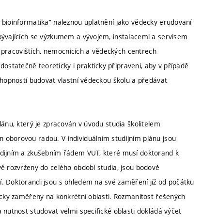
 bioinformatika” naleznou uplatnění jako vědecky erudovaní
bývajících se výzkumem a vývojem, instalacemi a servisem
ch pracovištích, nemocnicích a vědeckých centrech
statečně teoreticky i prakticky připraveni, aby v případě
chopností budovat vlastní vědeckou školu a předávat
lánu, který je zpracován v úvodu studia školitelem
 oborovou radou. V individuálním studijním plánu jsou
udijním a zkušebním řádem VUT, které musí doktorand k
vě rozvrženy do celého období studia, jsou bodově
. Doktorandi jsou s ohledem na své zaměření již od počátku
ficky zaměřeny na konkrétní oblasti. Rozmanitost řešených
 nutnost studovat velmi specifické oblasti dokládá výčet