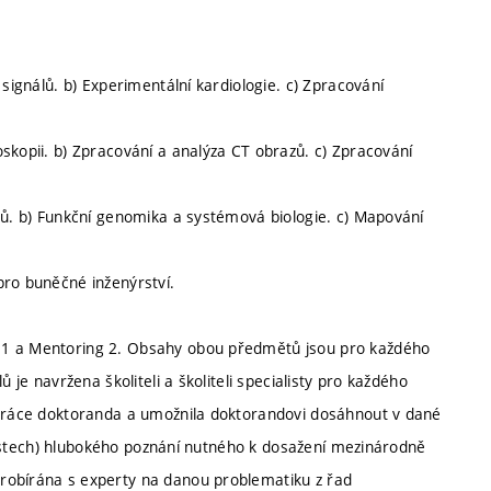
 signálů. b) Experimentální kardiologie. c) Zpracování
skopii. b) Zpracování a analýza CT obrazů. c) Zpracování
lů. b) Funkční genomika a systémová biologie. c) Mapování
a pro buněčné inženýrství.
 1 a Mentoring 2. Obsahy obou předmětů jsou pro každého
 je navržena školiteli a školiteli specialisty pro každého
í práce doktoranda a umožnila doktorandovi dosáhnout v dané
oblastech) hlubokého poznání nutného k dosažení mezinárodně
robírána s experty na danou problematiku z řad