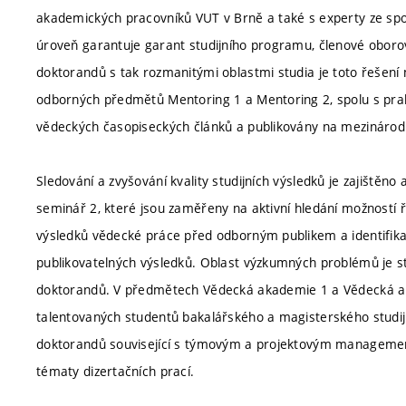
akademických pracovníků VUT v Brně a také s experty ze spo
úroveň garantuje garant studijního programu, členové oborov
doktorandů s tak rozmanitými oblastmi studia je toto řešení m
odborných předmětů Mentoring 1 a Mentoring 2, spolu s prak
vědeckých časopiseckých článků a publikovány na mezinárodn
Sledování a zvyšování kvality studijních výsledků je zajišt
seminář 2, které jsou zaměřeny na aktivní hledání možností
výsledků vědecké práce před odborným publikem a identifikaci
publikovatelných výsledků. Oblast výzkumných problémů je st
doktorandů. V předmětech Vědecká akademie 1 a Vědecká ak
talentovaných studentů bakalářského a magisterského studi
doktorandů související s týmovým a projektovým management
tématy dizertačních prací.