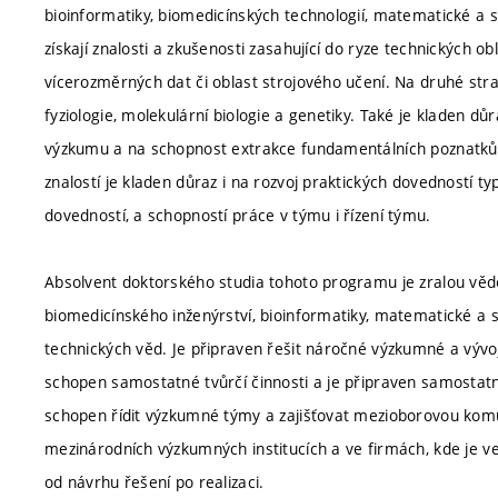
bioinformatiky, biomedicínských technologií, matematické a s
získají znalosti a zkušenosti zasahující do ryze technických o
vícerozměrných dat či oblast strojového učení. Na druhé str
fyziologie, molekulární biologie a genetiky. Také je kladen d
výzkumu a na schopnost extrakce fundamentálních poznatků 
znalostí je kladen důraz i na rozvoj praktických dovedností typ
dovedností, a schopností práce v týmu i řízení týmu.
Absolvent doktorského studia tohoto programu je zralou vě
biomedicínského inženýrství, bioinformatiky, matematické a sy
technických věd. Je připraven řešit náročné výzkumné a vývo
schopen samostatné tvůrčí činnosti a je připraven samostatn
schopen řídit výzkumné týmy a zajišťovat mezioborovou komun
mezinárodních výzkumných institucích a ve firmách, kde je ve
od návrhu řešení po realizaci.