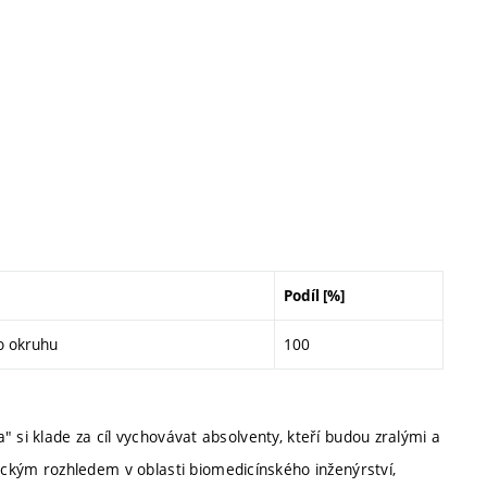
Podíl [%]
o okruhu
100
 si klade za cíl vychovávat absolventy, kteří budou zralými a
ým rozhledem v oblasti biomedicínského inženýrství,