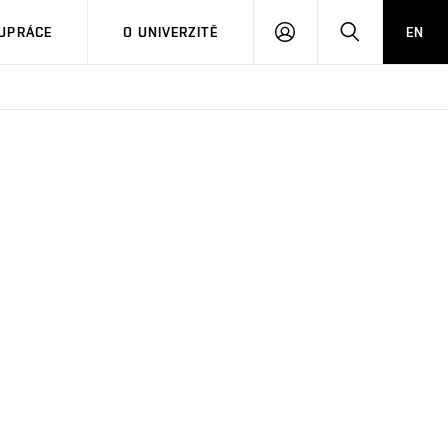
PŘIHLÁSIT
HLEDAT
UPRÁCE
O UNIVERZITĚ
EN
SE