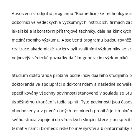
Absolventi studijního programu “Biomedicínské technologie a
odborníci ve vědeckých a výzkumných institucích, firmách za
lékařské a laboratorní přístrojové techniky, dále na klinický
mezinárodního výzkumu. Absolventi programu budou rovněž do
realizace akademické kariéry byli kvalitními výzkumníky se s
nejnovější vědecké poznatky dalším generacím výzkumníků.
Studium doktoranda probíhá podle individuálního studijního p
doktoranda ve spolupráci s doktorandem a následně schválen
specifikovány všechny povinnosti stanovené v souladu se St
úspěšnému ukončení studia splnit. Tyto povinnosti jsou časo
ohodnoceny a v pevně daných termínech probíhá jejich plnění
svého studia zapojeni do vědeckých skupin, které jsou speci
témat v rámci biomedicínského inženýrství a bioinformatiky a