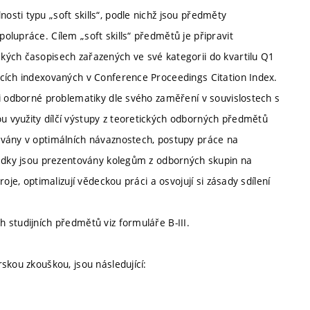
sti typu „soft skills“, podle nichž jsou předměty
lupráce. Cílem „soft skills“ předmětů je připravit
kých časopisech zařazených ve své kategorii do kvartilu Q1
cích indexovaných v Conference Proceedings Citation Index.
ti odborné problematiky dle svého zaměření v souvislostech s
 využity dílčí výstupy z teoretických odborných předmětů
ovány v optimálních návaznostech, postupy práce na
ledky jsou prezentovány kolegům z odborných skupin na
oje, optimalizují vědeckou práci a osvojují si zásady sdílení
 studijních předmětů viz formuláře B-III.
skou zkouškou, jsou následující: