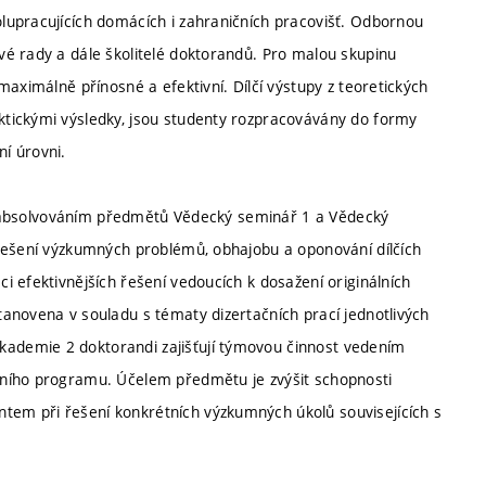
lupracujících domácích i zahraničních pracovišť. Odbornou
é rady a dále školitelé doktorandů. Pro malou skupinu
aximálně přínosné a efektivní. Dílčí výstupy z teoretických
tickými výsledky, jsou studenty rozpracovávány do formy
í úrovni.
ěno absolvováním předmětů Vědecký seminář 1 a Vědecký
 řešení výzkumných problémů, obhajobu a oponování dílčích
 efektivnějších řešení vedoucích k dosažení originálních
anovena v souladu s tématy dizertačních prací jednotlivých
ademie 2 doktorandi zajišťují týmovou činnost vedením
jního programu. Účelem předmětu je zvýšit schopnosti
em při řešení konkrétních výzkumných úkolů souvisejících s