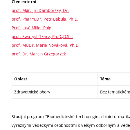
:
Člen externí
prof. Mgr. Jiří Damborský, Dr.
prof. Pharm.Dr. Petr Babula, Ph.D.
Prof. José Millet Roig
prof. Ewaryst Tkacz, Ph.D.,D.Sc.
prof. MUDr. Marie Nováková, Ph.D.
prof. Dr. Marcin Grzegorzek
Oblast
Téma
Zdravotnické obory
Bez tematickéh
Studijní program "Biomedicínské technologie a bioinformatika"
výraznými vědeckými osobnostmi s velkým odborným a vědeck