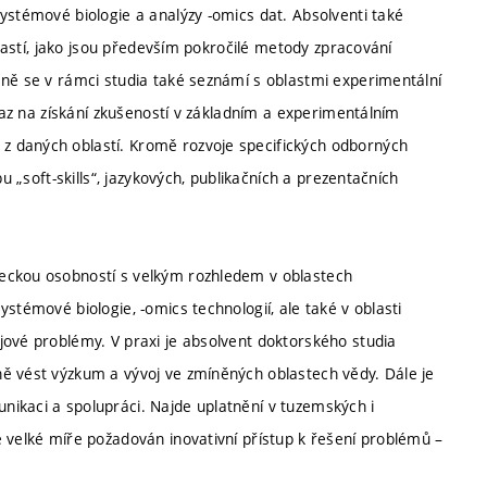
ystémové biologie a analýzy -omics dat. Absolventi také
blastí, jako jsou především pokročilé metody zpracování
aně se v rámci studia také seznámí s oblastmi experimentální
ůraz na získání zkušeností v základním a experimentálním
z daných oblastí. Kromě rozvoje specifických odborných
u „soft-skills“, jazykových, publikačních a prezentačních
deckou osobností s velkým rozhledem v oblastech
stémové biologie, -omics technologií, ale také v oblasti
jové problémy. V praxi je absolvent doktorského studia
ě vést výzkum a vývoj ve zmíněných oblastech vědy. Dále je
ikaci a spolupráci. Najde uplatnění v tuzemských i
 velké míře požadován inovativní přístup k řešení problémů –