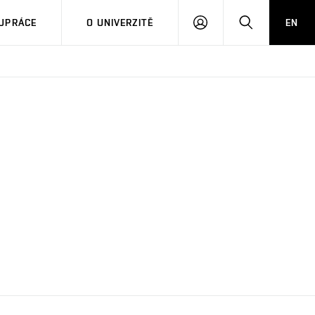
PŘIHLÁSIT
HLEDAT
UPRÁCE
O UNIVERZITĚ
EN
SE