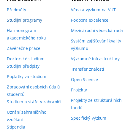
Předměty
Věda a výzkum na VUT
Studijní programy
Podpora excelence
Harmonogram
Mezinárodní vědecká rada
akademického roku
Systém zajišťování kvality
Závěrečné práce
výzkumu
Doktorské studium
Výzkumné infrastruktury
Studijní předpisy
Transfer znalostí
Poplatky za studium
Open Science
Zpracování osobních údajů
Projekty
studentů
Projekty ze strukturálních
Studium a stáže v zahraničí
fondů
Uznání zahraničního
Specifický výzkum
vzdělání
Stipendia