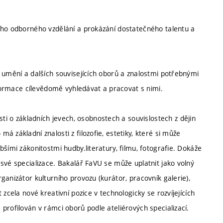
ího odborného vzdělání a prokázání dostatečného talentu a
 umění a dalších souvisejících oborů a znalostmi potřebnými
nformace cílevědomě vyhledávat a pracovat s nimi.
o základních jevech, osobnostech a souvislostech z dějin
 základní znalosti z filozofie, estetiky, které si může
šími zákonitostmi hudby.literatury, filmu, fotografie. Dokáže
své specializace. Bakalář FaVU se může uplatnit jako volný
ganizátor kulturního provozu (kurátor, pracovník galerie),
zcela nové kreativní pozice v technologicky se rozvíjejících
profilován v rámci oborů podle ateliérových specializací.