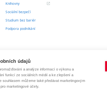
(externí
Knihovny
odkaz)
Sociální bezpečí
Studium bez bariér
Podpora podnikání
sobních údajů
romažďování a analýze informací o výkonu a
VYSOKÉ UČENÍ TECHNICKÉ V BRNĚ
ní funkcí ze sociálních médií a ke zlepšení a
Antonínská 548/1
www.vut.cz
 Se souhlasem můžeme také předávat marketingovým
602 00 Brno
vut@vutbr.cz
 pro marketingové účely.