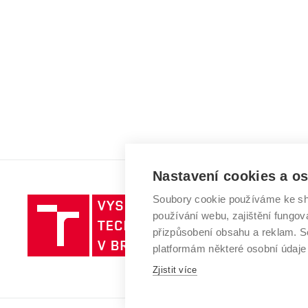
Nastavení cookies a o
Soubory cookie používáme ke sh
Vysoké
používání webu, zajištění fungová
učení
přizpůsobení obsahu a reklam.
technické
platformám některé osobní údaje
v
Brně
Zjistit více