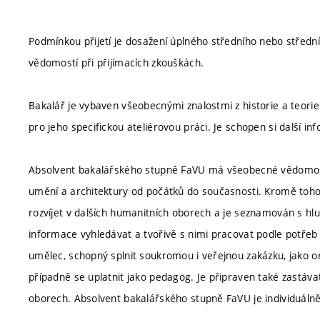
Podmínkou přijetí je dosažení úplného středního nebo středn
vědomostí při přijímacích zkouškách.
Bakalář je vybaven všeobecnými znalostmi z historie a teorie
pro jeho specifickou ateliérovou práci. Je schopen si další i
Absolvent bakalářského stupně FaVU má všeobecné vědomosti 
umění a architektury od počátků do současnosti. Kromě toho má
rozvíjet v dalších humanitních oborech a je seznamován s hlub
informace vyhledávat a tvořivě s nimi pracovat podle potřeb 
umělec, schopný splnit soukromou i veřejnou zakázku, jako or
případně se uplatnit jako pedagog. Je připraven také zastávat 
oborech. Absolvent bakalářského stupně FaVU je individuálně 