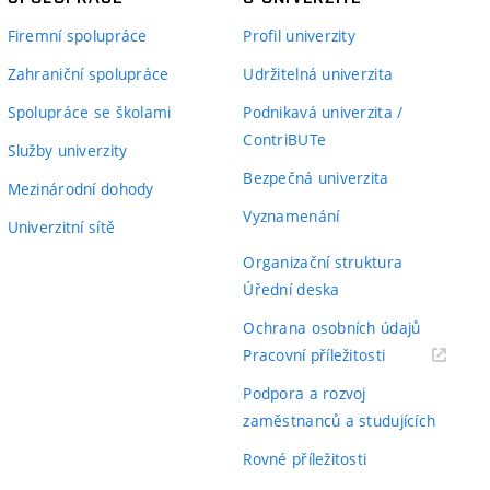
Firemní spolupráce
Profil univerzity
Zahraniční spolupráce
Udržitelná univerzita
Spolupráce se školami
Podnikavá univerzita /
ContriBUTe
Služby univerzity
Bezpečná univerzita
Mezinárodní dohody
Vyznamenání
Univerzitní sítě
Organizační struktura
Úřední deska
Ochrana osobních údajů
(externí
Pracovní příležitosti
odkaz)
Podpora a rozvoj
zaměstnanců a studujících
Rovné příležitosti