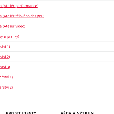
ba (Ateliér performance)
ba (Ateliér tělového designu)
a (Ateliér video)
y a grafiky)
ství 1)
ství 2)
ství 3)
řství 1)
řství 2)
PRO STUDENTY
VĚDA A VÝZKUM