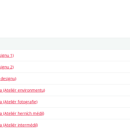
signu 1)
signu 2)
 designu)
ba (Ateliér environmentu)
a (Ateliér fotografie)
a (Ateliér herních médií)
a (Ateliér intermédií)