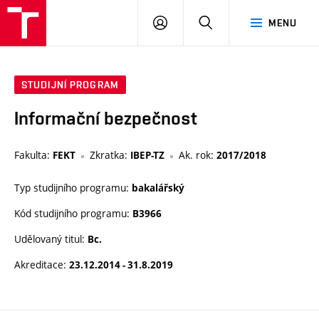
VUT
PŘIHLÁSIT
HLEDAT
MENU
SE
STUDIJNÍ PROGRAM
Informační bezpečnost
Fakulta:
Zkratka:
Ak. rok:
FEKT
IBEP-TZ
2017/2018
Typ studijního programu:
bakalářský
Kód studijního programu:
B3966
Udělovaný titul:
Bc.
Akreditace:
23.12.2014 - 31.8.2019