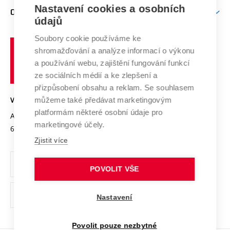
Zpracování osobních údajů uchazečů o studium
Firemní spolupráce
Mezinárodní vědecká rada
Nastavení cookies a osobních
O UNIVERZITĚ
Doktorské studium
Podpora podnikání
E-přihláška
údajů
Zahraniční spolupráce
Systém zajišťování kvality výzkumu
Profil univerzity
Spolupráce se školami
Soubory cookie používáme ke
Vysoké
Výzkumné infrastruktury
shromažďování a analýze informací o výkonu
Udržitelná univerzita
učení
Služby univerzity
Transfer znalostí
a používání webu, zajištění fungování funkcí
technické
Podnikavá univerzita / ContriBUTe
Mezinárodní dohody
ze sociálních médií a ke zlepšení a
Open Science
v
Bezpečná univerzita
přizpůsobení obsahu a reklam. Se souhlasem
Univerzitní sítě
Brně
Projekty
můžeme také předávat marketingovým
VYSOKÉ UČENÍ TECHNICKÉ V BRNĚ
Vyznamenání
platformám některé osobní údaje pro
Projekty ze strukturálních fondů
Antonínská 548/1
www.vut.cz
marketingové účely.
Organizační struktura
602 00 Brno
vut@vutbr.cz
Specifický výzkum
Zjistit více
Úřední deska
Ochrana osobních údajů
POVOLIT VŠE
(externí
Pracovní příležitosti
Nastavení
odkaz)
Podpora a rozvoj zaměstnanců a studujících
Povolit pouze nezbytné
Rovné příležitosti