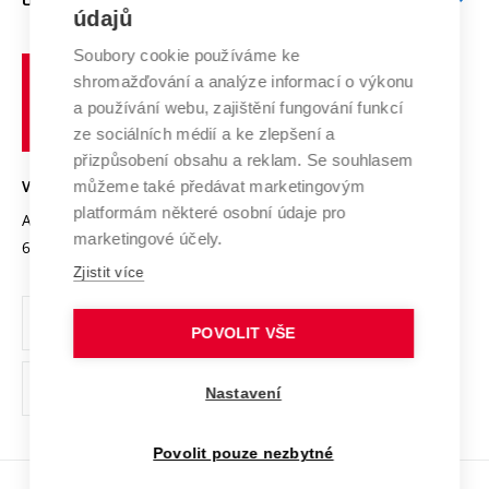
Doktorské studium
Podpora podnikání
E-přihláška
údajů
Zahraniční spolupráce
Systém zajišťování kvality výzkumu
Profil univerzity
Spolupráce se školami
Soubory cookie používáme ke
Vysoké
Výzkumné infrastruktury
shromažďování a analýze informací o výkonu
Udržitelná univerzita
učení
Služby univerzity
Transfer znalostí
a používání webu, zajištění fungování funkcí
technické
Podnikavá univerzita / ContriBUTe
Mezinárodní dohody
ze sociálních médií a ke zlepšení a
Open Science
v
Bezpečná univerzita
přizpůsobení obsahu a reklam. Se souhlasem
Univerzitní sítě
Brně
Projekty
můžeme také předávat marketingovým
VYSOKÉ UČENÍ TECHNICKÉ V BRNĚ
Vyznamenání
platformám některé osobní údaje pro
Projekty ze strukturálních fondů
Antonínská 548/1
www.vut.cz
marketingové účely.
Organizační struktura
602 00 Brno
vut@vutbr.cz
Specifický výzkum
Zjistit více
Úřední deska
Ochrana osobních údajů
POVOLIT VŠE
(externí
Pracovní příležitosti
Nastavení
odkaz)
Podpora a rozvoj zaměstnanců a studujících
Povolit pouze nezbytné
Rovné příležitosti