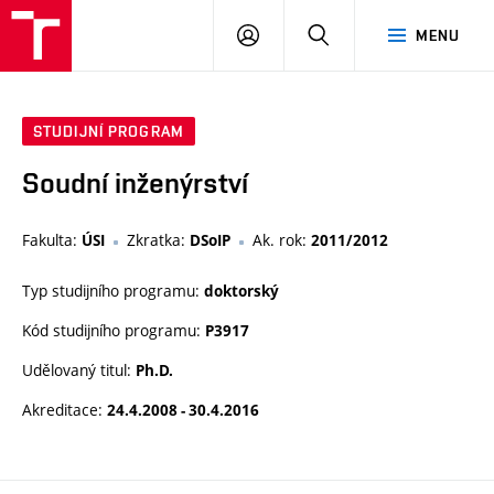
VUT
PŘIHLÁSIT
HLEDAT
MENU
SE
STUDIJNÍ PROGRAM
Soudní inženýrství
Fakulta:
Zkratka:
Ak. rok:
ÚSI
DSoIP
2011/2012
Typ studijního programu:
doktorský
Kód studijního programu:
P3917
Udělovaný titul:
Ph.D.
Akreditace:
24.4.2008 - 30.4.2016