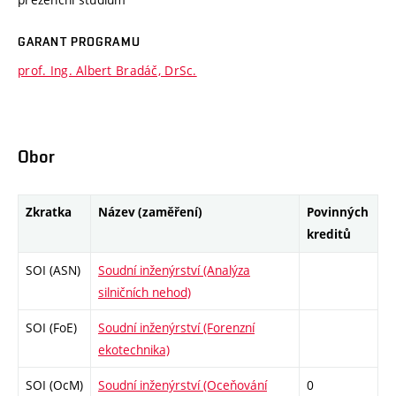
GARANT PROGRAMU
prof. Ing. Albert Bradáč, DrSc.
Obor
Zkratka
Název (zaměření)
Povinných
kreditů
SOI (ASN)
Soudní inženýrství (Analýza
silničních nehod)
SOI (FoE)
Soudní inženýrství (Forenzní
ekotechnika)
SOI (OcM)
Soudní inženýrství (Oceňování
0