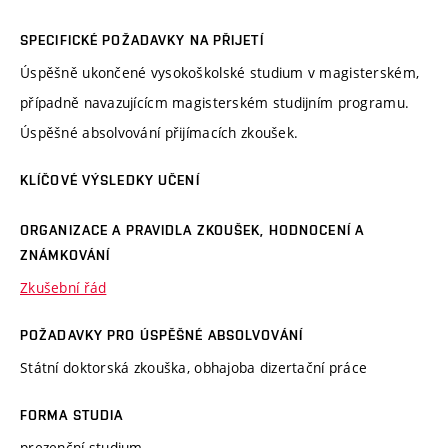
SPECIFICKÉ POŽADAVKY NA PŘIJETÍ
Úspěšně ukončené vysokoškolské studium v magisterském,
případně navazujícícm magisterském studijním programu.
Úspěšné absolvování přijímacích zkoušek.
KLÍČOVÉ VÝSLEDKY UČENÍ
ORGANIZACE A PRAVIDLA ZKOUŠEK, HODNOCENÍ A
ZNÁMKOVÁNÍ
Zkušební řád
POŽADAVKY PRO ÚSPĚŠNÉ ABSOLVOVÁNÍ
Státní doktorská zkouška, obhajoba dizertační práce
FORMA STUDIA
prezenční studium