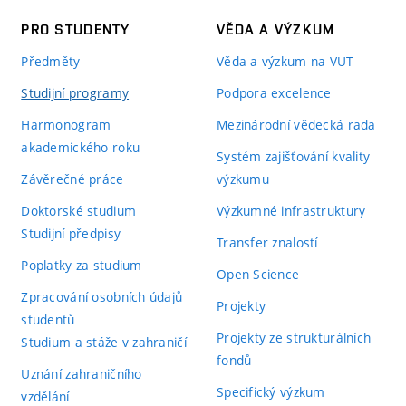
PRO STUDENTY
VĚDA A VÝZKUM
Předměty
Věda a výzkum na VUT
Studijní programy
Podpora excelence
Harmonogram
Mezinárodní vědecká rada
akademického roku
Systém zajišťování kvality
Závěrečné práce
výzkumu
Doktorské studium
Výzkumné infrastruktury
Studijní předpisy
Transfer znalostí
Poplatky za studium
Open Science
Zpracování osobních údajů
Projekty
studentů
Projekty ze strukturálních
Studium a stáže v zahraničí
fondů
Uznání zahraničního
Specifický výzkum
vzdělání