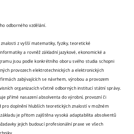
ího odborného vzdělání.
nalosti z vyšší matematiky, fyziky, teoretické
 informatiky a rovněž základní jazykové, ekonomické a
ogramu jsou podle konkrétního oboru svého studia schopni
ůzných provozech elektrotechnických a elektronických
ve firmách zabývajících se návrhem, výrobou a provozem
isních organizacích včetně odborných institucí státní správy.
je přímé nasazení absolventa do výrobní, provozní či
d pro doplnění hlubších teoretických znalostí v možném
ákladu je přitom zajištěna vysoká adaptabilita absolventů
žadavky jejich budoucí profesionální praxe ve všech
chniky.