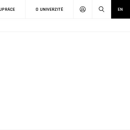
PŘIHLÁSIT
HLEDAT
UPRÁCE
O UNIVERZITĚ
EN
SE