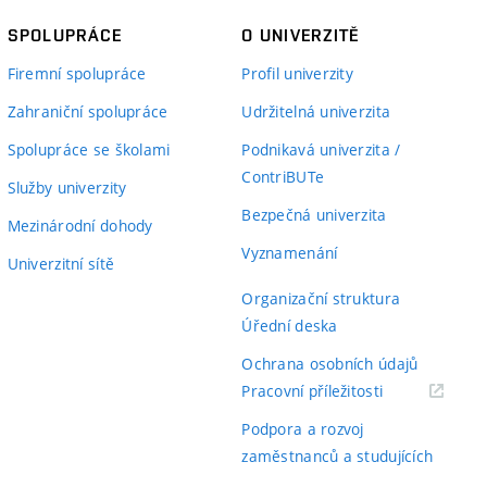
SPOLUPRÁCE
O UNIVERZITĚ
Firemní spolupráce
Profil univerzity
Zahraniční spolupráce
Udržitelná univerzita
Spolupráce se školami
Podnikavá univerzita /
ContriBUTe
Služby univerzity
Bezpečná univerzita
Mezinárodní dohody
Vyznamenání
Univerzitní sítě
Organizační struktura
Úřední deska
Ochrana osobních údajů
(externí
Pracovní příležitosti
odkaz)
Podpora a rozvoj
zaměstnanců a studujících