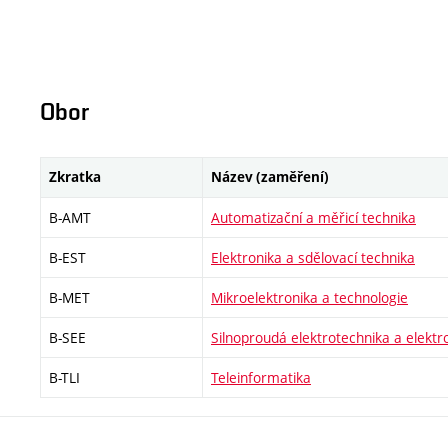
Obor
Zkratka
Název (zaměření)
B-AMT
Automatizační a měřicí technika
B-EST
Elektronika a sdělovací technika
B-MET
Mikroelektronika a technologie
B-SEE
Silnoproudá elektrotechnika a elektr
B-TLI
Teleinformatika