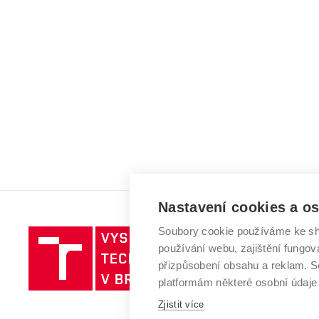
Nastavení cookies a o
Soubory cookie používáme ke sh
Vysoké
používání webu, zajištění fungová
učení
přizpůsobení obsahu a reklam.
technické
platformám některé osobní údaje
v
Brně
Zjistit více