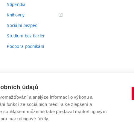
Stipendia
(externí
Knihovny
odkaz)
Sociální bezpečí
Studium bez bariér
Podpora podnikání
sobních údajů
romažďování a analýze informací o výkonu a
VYSOKÉ UČENÍ TECHNICKÉ V BRNĚ
ní funkcí ze sociálních médií a ke zlepšení a
Antonínská 548/1
www.vut.cz
 Se souhlasem můžeme také předávat marketingovým
602 00 Brno
vut@vutbr.cz
 pro marketingové účely.