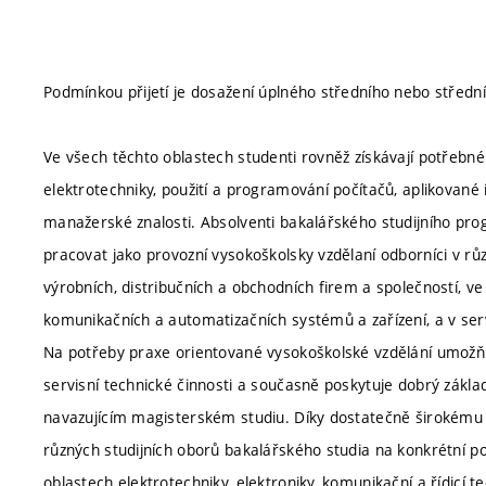
Podmínkou přijetí je dosažení úplného středního nebo středn
Ve všech těchto oblastech studenti rovněž získávají potřebné z
elektrotechniky, použití a programování počítačů, aplikované
manažerské znalosti. Absolventi bakalářského studijního pr
pracovat jako provozní vysokoškolsky vzdělaní odborníci v r
výrobních, distribučních a obchodních firem a společností, 
komunikačních a automatizačních systémů a zařízení, a v serv
Na potřeby praxe orientované vysokoškolské vzdělání umožňu
servisní technické činnosti a současně poskytuje dobrý zákla
navazujícím magisterském studiu. Díky dostatečně širokému z
různých studijních oborů bakalářského studia na konkrétní po
oblastech elektrotechniky, elektroniky, komunikační a řídicí te