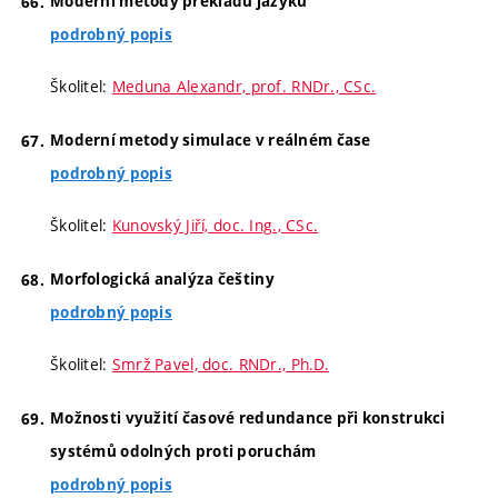
Moderní metody překladu jazyků
podrobný popis
Školitel:
Meduna Alexandr, prof. RNDr., CSc.
Moderní metody simulace v reálném čase
podrobný popis
Školitel:
Kunovský Jiří, doc. Ing., CSc.
Morfologická analýza češtiny
podrobný popis
Školitel:
Smrž Pavel, doc. RNDr., Ph.D.
Možnosti využití časové redundance při konstrukci
systémů odolných proti poruchám
podrobný popis