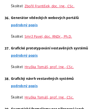
Školitel:
Zbořil František, doc. Ing., CSc.
Generátor vědeckých webových portálů
podrobný popis
Školitel:
Smrž Pavel, doc. RNDr., Ph.D.
Grafické prototypování vestavěných systémů
podrobný popis
Školitel:
Hruška Tomáš, prof. Ing., CSc.
Grafický návrh vestavěných systémů
podrobný popis
Školitel:
Hruška Tomáš, prof. Ing., CSc.
Gramatické formalismy pro přirozený jazyk