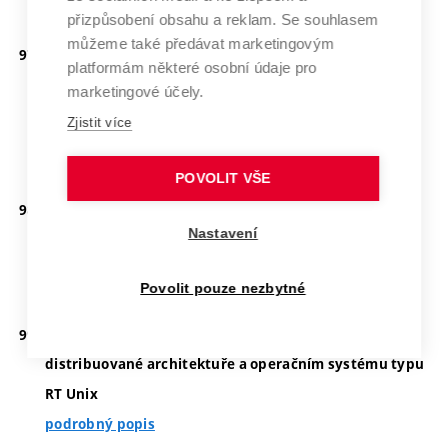
Školitel:
Hruška Tomáš, prof. Ing., CSc.
přizpůsobení obsahu a reklam. Se souhlasem
můžeme také předávat marketingovým
Propojení externích nařízení s obchodními procesy
platformám některé osobní údaje pro
uvnitř firem
marketingové účely.
podrobný popis
Zjistit více
Školitel:
Smrž Pavel, doc. RNDr., Ph.D.
POVOLIT VŠE
Propojení rozpoznávání obrázu s analýzou textu
Nastavení
podrobný popis
Školitel:
Smrž Pavel, doc. RNDr., Ph.D.
Povolit pouze nezbytné
Prostředí pro průmyslové aplikace založené na
distribuované architektuře a operačním systému typu
RT Unix
podrobný popis