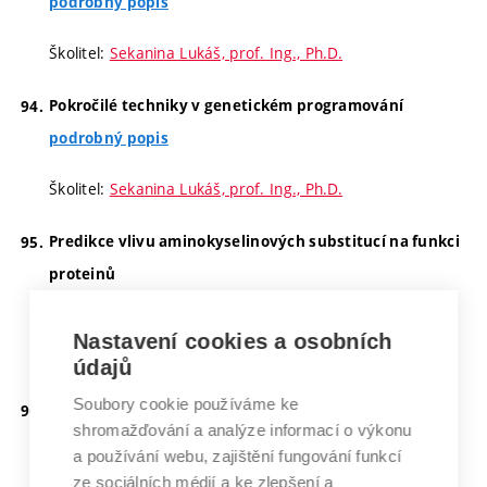
podrobný popis
Školitel:
Sekanina Lukáš, prof. Ing., Ph.D.
Pokročilé techniky v genetickém programování
podrobný popis
Školitel:
Sekanina Lukáš, prof. Ing., Ph.D.
Predikce vlivu aminokyselinových substitucí na funkci
proteinů
podrobný popis
Nastavení cookies a osobních
Školitel:
Zendulka Jaroslav, doc. Ing., CSc.
údajů
Soubory cookie používáme ke
Programování víceprocesorových systémů
shromažďování a analýze informací o výkonu
podrobný popis
a používání webu, zajištění fungování funkcí
ze sociálních médií a ke zlepšení a