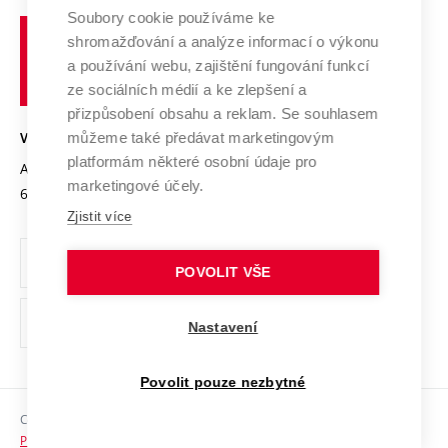
Profil univerzity
Spolupráce se školami
Soubory cookie používáme ke
Vysoké
Výzkumné infrastruktury
shromažďování a analýze informací o výkonu
Udržitelná univerzita
učení
Služby univerzity
Transfer znalostí
a používání webu, zajištění fungování funkcí
technické
Podnikavá univerzita / ContriBUTe
Mezinárodní dohody
ze sociálních médií a ke zlepšení a
Open Science
v
Bezpečná univerzita
přizpůsobení obsahu a reklam. Se souhlasem
Univerzitní sítě
Brně
Projekty
můžeme také předávat marketingovým
VYSOKÉ UČENÍ TECHNICKÉ V BRNĚ
Vyznamenání
platformám některé osobní údaje pro
Projekty ze strukturálních fondů
Antonínská 548/1
www.vut.cz
marketingové účely.
Organizační struktura
602 00 Brno
vut@vutbr.cz
Specifický výzkum
Zjistit více
Úřední deska
Ochrana osobních údajů
POVOLIT VŠE
(externí
Pracovní příležitosti
Nastavení
odkaz)
Podpora a rozvoj zaměstnanců a studujících
Povolit pouze nezbytné
Rovné příležitosti
Copyright © 2026 VUT
Sociální bezpečí
Prohlášení o přístupnosti