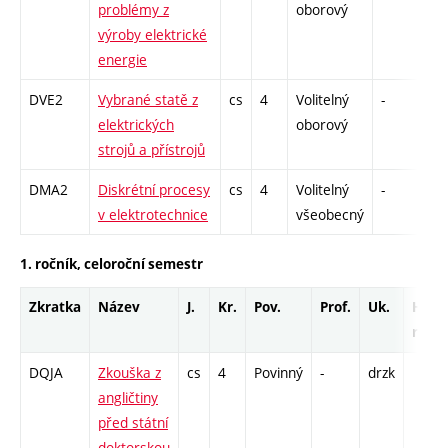
problémy z
oborový
výroby elektrické
energie
DVE2
Vybrané statě z
cs
4
Volitelný
-
dr
elektrických
oborový
strojů a přístrojů
DMA2
Diskrétní procesy
cs
4
Volitelný
-
dr
v elektrotechnice
všeobecný
1. ročník, celoroční semestr
Zkratka
Název
J.
Kr.
Pov.
Prof.
Uk.
Hod.
rozs
DQJA
Zkouška z
cs
4
Povinný
-
drzk
angličtiny
před státní
doktorskou