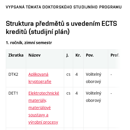
VYPSANÁ TÉMATA DOKTORSKÉHO STUDIJNÍHO PROGRAMU
Struktura předmětů s uvedením ECTS
kreditů (studijní plán)
1. ročník, zimní semestr
Zkratka
Název
J.
Kr.
Pov.
Prof.
Uk
DTK2
Aplikovaná
cs
4
Volitelný
-
dr
kryptografie
oborový
DET1
Elektrotechnické
cs
4
Volitelný
-
dr
materiály,
oborový
materiálové
soustavy a
výrobní procesy