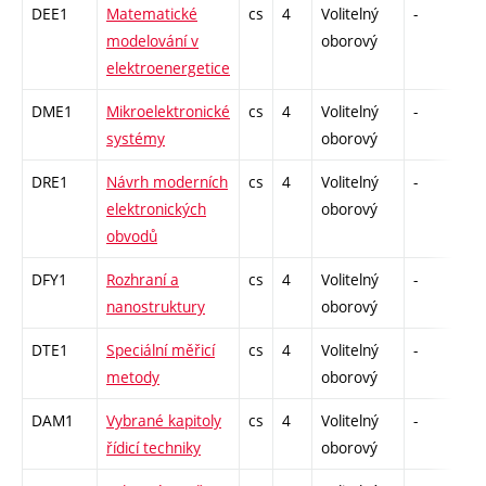
DEE1
Matematické
cs
4
Volitelný
-
dr
modelování v
oborový
elektroenergetice
DME1
Mikroelektronické
cs
4
Volitelný
-
dr
systémy
oborový
DRE1
Návrh moderních
cs
4
Volitelný
-
dr
elektronických
oborový
obvodů
DFY1
Rozhraní a
cs
4
Volitelný
-
dr
nanostruktury
oborový
DTE1
Speciální měřicí
cs
4
Volitelný
-
dr
metody
oborový
DAM1
Vybrané kapitoly
cs
4
Volitelný
-
dr
řídicí techniky
oborový