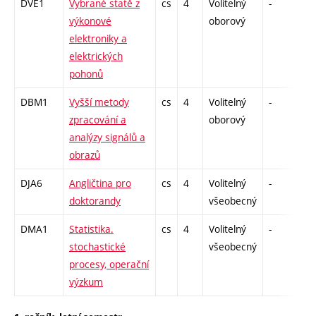
DVE1
Vybrané statě z
cs
4
Volitelný
-
dr
výkonové
oborový
elektroniky a
elektrických
pohonů
DBM1
Vyšší metody
cs
4
Volitelný
-
dr
zpracování a
oborový
analýzy signálů a
obrazů
DJA6
Angličtina pro
cs
4
Volitelný
-
dr
doktorandy
všeobecný
DMA1
Statistika.
cs
4
Volitelný
-
dr
stochastické
všeobecný
procesy, operační
výzkum