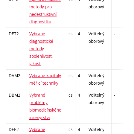
metody pro
oborový
nedestruktivní
diagnostiku
DET2
Vybrané
cs
4
Volitelný
-
dr
diagnostické
oborový
metody,
spolehlivost,
jakost
DAM2
Vybrané kapitoly
cs
4
Volitelný
-
dr
měřicí techniky
oborový
DBM2
Vybrané
cs
4
Volitelný
-
dr
problémy
oborový
biomedicínského
inženýrství
DEE2
Vybrané
cs
4
Volitelný
-
dr