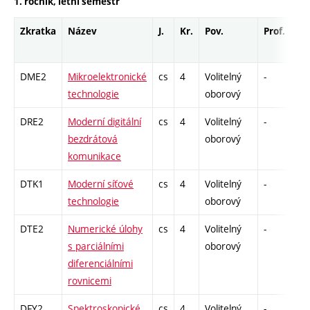
1. ročník, letní semestr
Zkratka
Název
J.
Kr.
Pov.
Prof.
Uk
DME2
Mikroelektronické
cs
4
Volitelný
-
dr
technologie
oborový
DRE2
Moderní digitální
cs
4
Volitelný
-
dr
bezdrátová
oborový
komunikace
DTK1
Moderní síťové
cs
4
Volitelný
-
dr
technologie
oborový
DTE2
Numerické úlohy
cs
4
Volitelný
-
dr
s parciálními
oborový
diferenciálními
rovnicemi
DFY2
Spektroskopické
cs
4
Volitelný
-
dr