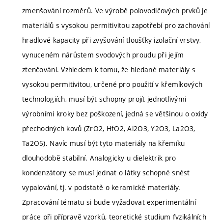
zmenšování rozměrů. Ve výrobě polovodičových prvků je
materiálů s vysokou permitivitou zapotřebí pro zachování
hradlové kapacity při zvyšování tloušťky izolační vrstvy,
vynuceném nárůstem svodových proudu při jejím
ztenčování. Vzhledem k tomu, že hledané materiály s
vysokou permitivitou, určené pro použití v křemíkových
technologiích, musí být schopny projít jednotlivými
výrobními kroky bez poškození, jedná se většinou o oxidy
přechodných kovů (ZrO2, HfO2, Al2O3, Y2O3, La2O3,
Ta2O5). Navíc musí být tyto materiály na křemíku
dlouhodobě stabilní. Analogicky u dielektrik pro
kondenzátory se musí jednat o látky schopné snést
vypalování, tj. v podstatě o keramické materiály.
Zpracování tématu si bude vyžadovat experimentální
práce při přípravě vzorků, teoretické studium fyzikálních