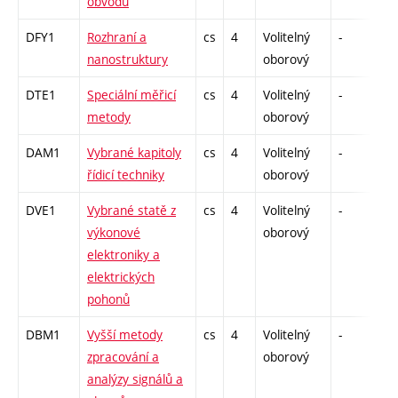
obvodů
DFY1
Rozhraní a
cs
4
Volitelný
-
dr
nanostruktury
oborový
DTE1
Speciální měřicí
cs
4
Volitelný
-
dr
metody
oborový
DAM1
Vybrané kapitoly
cs
4
Volitelný
-
dr
řídicí techniky
oborový
DVE1
Vybrané statě z
cs
4
Volitelný
-
dr
výkonové
oborový
elektroniky a
elektrických
pohonů
DBM1
Vyšší metody
cs
4
Volitelný
-
dr
zpracování a
oborový
analýzy signálů a