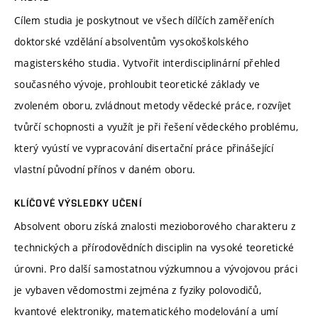
Cílem studia je poskytnout ve všech dílčích zaměřeních
doktorské vzdělání absolventům vysokoškolského
magisterského studia. Vytvořit interdisciplinární přehled
současného vývoje, prohloubit teoretické základy ve
zvoleném oboru, zvládnout metody vědecké práce, rozvíjet
tvůrčí schopnosti a využít je při řešení vědeckého problému,
který vyústí ve vypracování disertační práce přinášející
vlastní původní přínos v daném oboru.
KLÍČOVÉ VÝSLEDKY UČENÍ
Absolvent oboru získá znalosti mezioborového charakteru z
technických a přírodovědních disciplin na vysoké teoretické
úrovni. Pro další samostatnou výzkumnou a vývojovou práci
je vybaven vědomostmi zejména z fyziky polovodičů,
kvantové elektroniky, matematického modelování a umí