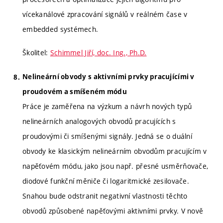
vícekanálové zpracování signálů v reálném čase v
embedded systémech.
Školitel:
Schimmel Jiří, doc. Ing., Ph.D.
Nelineární obvody s aktivními prvky pracujícími v
proudovém a smíšeném módu
Práce je zaměřena na výzkum a návrh nových typů
nelineárních analogových obvodů pracujících s
proudovými či smíšenými signály. Jedná se o duální
obvody ke klasickým nelineárním obvodům pracujícím v
napěťovém módu, jako jsou např. přesné usměrňovače,
diodové funkční měniče či logaritmické zesilovače.
Snahou bude odstranit negativní vlastnosti těchto
obvodů způsobené napěťovými aktivními prvky. V nově