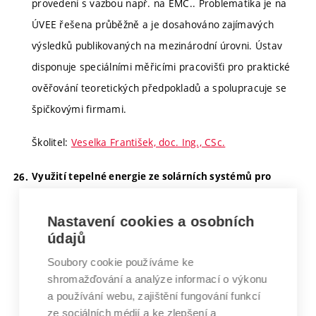
provedení s vazbou např. na EMC.. Problematika je na
ÚVEE řešena průběžně a je dosahováno zajímavých
výsledků publikovaných na mezinárodní úrovni. Ústav
disponuje speciálními měřicími pracovišťi pro praktické
ověřování teoretických předpokladů a spolupracuje se
špičkovými firmami.
Školitel:
Veselka František, doc. Ing., CSc.
Využití tepelné energie ze solárních systémů pro
chlazení
V souvislosti s realizací solárních systémů se objevuje
Nastavení cookies a osobních
údajů
problém s přebytkem tepelné energie v období letních
měsíců. Cílem práce je sestavení a optimalizace modelu
Soubory cookie používáme ke
shromažďování a analýze informací o výkonu
solárního systému s využitím tepelné energie pro
a používání webu, zajištění fungování funkcí
chlazení. Součástí práce bude také energetická analýza
ze sociálních médií a ke zlepšení a