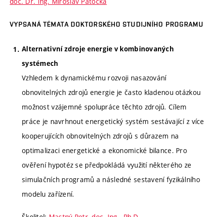
doc. Dr. Ing. Miroslav Patočka
VYPSANÁ TÉMATA DOKTORSKÉHO STUDIJNÍHO PROGRAMU
Alternativní zdroje energie v kombinovaných
systémech
Vzhledem k dynamickému rozvoji nasazování
obnovitelných zdrojů energie je často kladenou otázkou
možnost vzájemné spolupráce těchto zdrojů. Cílem
práce je navrhnout energetický systém sestávající z více
kooperujících obnovitelných zdrojů s důrazem na
optimalizaci energetické a ekonomické bilance. Pro
ověření hypotéz se předpokládá využití některého ze
simulačních programů a následné sestavení fyzikálního
modelu zařízení.
Školitel:
Mastný Petr, doc. Ing., Ph.D.