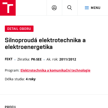
VUT
PŘIHLÁSIT
HLEDAT
MENU
SE
DETAIL OBORU
Silnoproudá elektrotechnika a
elektroenergetika
FEKT
Zkratka:
Ak. rok:
PK-SEE
2011/2012
Program:
Elektrotechnika a komunikační technologie
Délka studia:
4 roky
PROFIL