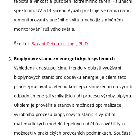
teplota a vlhkost a působení extrémního záření - sluneční
spektrum, UV a IR záření. Využití přístroje se nabízí např.
v monitorování slunečního svitu a nebo již zmíněném
monitorování rušivého světla.
Školitel:
Baxant Petr, doc. Ing., Ph.D.
Bioplynové stanice v energetických systémech
Vzhledem k nastupujícímu trendu v oblasti využívání
bioplynových stanic pro dodávku energie, je cílem této
práce zpracovat ucelenou koncepci zaměřenou na využití
odpadních energií vznikajících při procesu výroby biplynu.
Úkolem je prověřit a stanovit možnosti optimalizace
výrobního procesu bioplynových stanic s využitím
matematických modelů tepelných oběhů a ověřit tyto
možnosti v praktických provozních podmínkách. Součástí