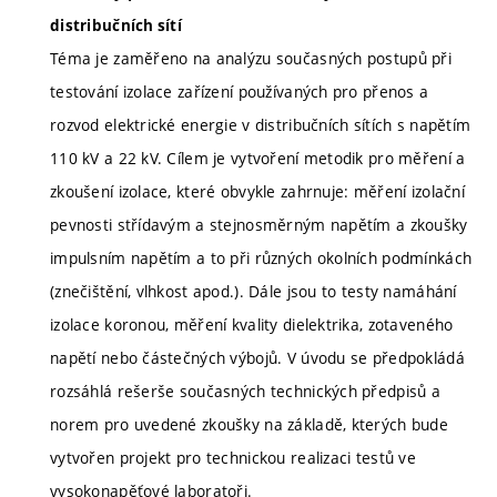
distribučních sítí
Téma je zaměřeno na analýzu současných postupů při
testování izolace zařízení používaných pro přenos a
rozvod elektrické energie v distribučních sítích s napětím
110 kV a 22 kV. Cílem je vytvoření metodik pro měření a
zkoušení izolace, které obvykle zahrnuje: měření izolační
pevnosti střídavým a stejnosměrným napětím a zkoušky
impulsním napětím a to při různých okolních podmínkách
(znečištění, vlhkost apod.). Dále jsou to testy namáhání
izolace koronou, měření kvality dielektrika, zotaveného
napětí nebo částečných výbojů. V úvodu se předpokládá
rozsáhlá rešerše současných technických předpisů a
norem pro uvedené zkoušky na základě, kterých bude
vytvořen projekt pro technickou realizaci testů ve
vysokonapěťové laboratoři.