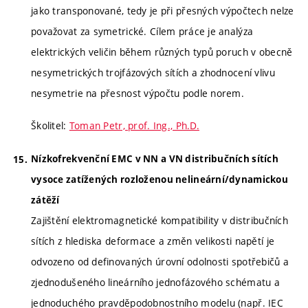
jako transponované, tedy je při přesných výpočtech nelze
považovat za symetrické. Cílem práce je analýza
elektrických veličin během různých typů poruch v obecně
nesymetrických trojfázových sítích a zhodnocení vlivu
nesymetrie na přesnost výpočtu podle norem.
Školitel:
Toman Petr, prof. Ing., Ph.D.
Nízkofrekvenční EMC v NN a VN distribučních sítích
vysoce zatížených rozloženou nelineární/dynamickou
zátěží
Zajištění elektromagnetické kompatibility v distribučních
sítích z hlediska deformace a změn velikosti napětí je
odvozeno od definovaných úrovní odolnosti spotřebičů a
zjednodušeného lineárního jednofázového schématu a
jednoduchého pravděpodobnostního modelu (např. IEC