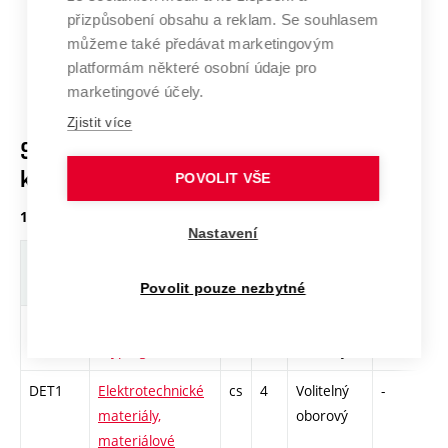
navrženého systému spojená s ekonomickou stránkou.
přizpůsobení obsahu a reklam. Se souhlasem
můžeme také předávat marketingovým
Školitel:
Mastný Petr, doc. Ing., Ph.D.
platformám některé osobní údaje pro
marketingové účely.
Zjistit více
Struktura předmětů s uvedením ECTS
kreditů (studijní plán)
POVOLIT VŠE
1. ročník, zimní semestr
Nastavení
Zkratka
Název
J.
Kr.
Pov.
Prof.
Uk
Povolit pouze nezbytné
DTK2
Aplikovaná
cs
4
Volitelný
-
dr
kryptografie
oborový
DET1
Elektrotechnické
cs
4
Volitelný
-
dr
materiály,
oborový
materiálové