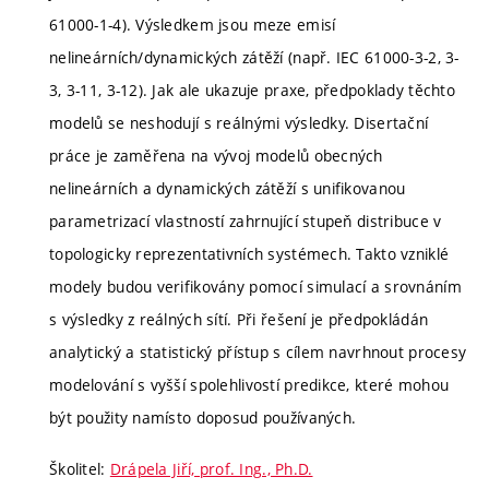
61000-1-4). Výsledkem jsou meze emisí
nelineárních/dynamických zátěží (např. IEC 61000-3-2, 3-
3, 3-11, 3-12). Jak ale ukazuje praxe, předpoklady těchto
modelů se neshodují s reálnými výsledky. Disertační
práce je zaměřena na vývoj modelů obecných
nelineárních a dynamických zátěží s unifikovanou
parametrizací vlastností zahrnující stupeň distribuce v
topologicky reprezentativních systémech. Takto vzniklé
modely budou verifikovány pomocí simulací a srovnáním
s výsledky z reálných sítí. Při řešení je předpokládán
analytický a statistický přístup s cílem navrhnout procesy
modelování s vyšší spolehlivostí predikce, které mohou
být použity namísto doposud používaných.
Školitel:
Drápela Jiří, prof. Ing., Ph.D.