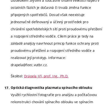
Důsledkem zvýšení a současně snížení velikosti napětí v
ostatních fázích je dočasná či trvalá změna funkce
připojených spotřebičů. Dosud však neexistuje
jednoznačně definovaný a účinný prostředek pro
chránění spotřebitelských sítí proti proudovému přetížení
a rozpojení středního vodiče. Cílem práce je tedy na
základě analýzy navrhnout princip funkce ochrany proti
proudovému přetížení a rozpojení středního vodiče a
realizovat její prototyp. Informace:
drapela@feec.vutbr.cz.
Školitel:
Drápela Jiří, prof. Ing., Ph.D.
Optická diagnostika plazmatu spínacího oblouku
Využití rychlostní fotografie pro analýzu a počítačovou
rekonstrukci chování spínacího oblouku ve spínacím