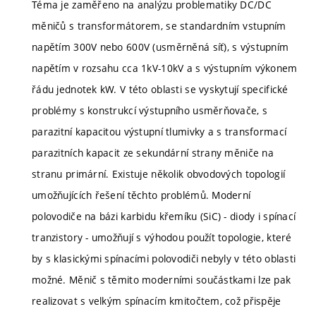
Téma je zaměřeno na analýzu problematiky DC/DC
měničů s transformátorem, se standardním vstupním
napětím 300V nebo 600V (usměrněná síť), s výstupním
napětím v rozsahu cca 1kV-10kV a s výstupním výkonem
řádu jednotek kW. V této oblasti se vyskytují specifické
problémy s konstrukcí výstupního usměrňovače, s
parazitní kapacitou výstupní tlumivky a s transformací
parazitních kapacit ze sekundární strany měniče na
stranu primární. Existuje několik obvodových topologií
umožňujících řešení těchto problémů. Moderní
polovodiče na bázi karbidu křemíku (SiC) - diody i spínací
tranzistory - umožňují s výhodou použít topologie, které
by s klasickými spínacími polovodiči nebyly v této oblasti
možné. Měnič s těmito moderními součástkami lze pak
realizovat s velkým spínacím kmitočtem, což přispěje