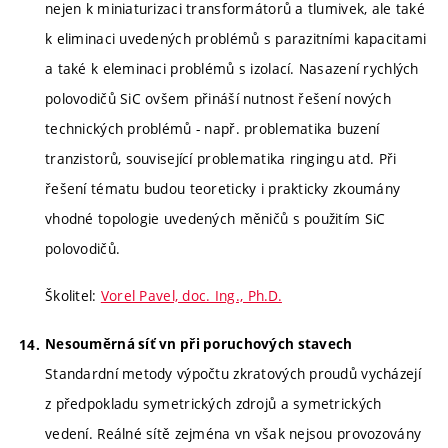
nejen k miniaturizaci transformátorů a tlumivek, ale také
k eliminaci uvedených problémů s parazitními kapacitami
a také k eleminaci problémů s izolací. Nasazení rychlých
polovodičů SiC ovšem přináší nutnost řešení nových
technických problémů - např. problematika buzení
tranzistorů, související problematika ringingu atd. Při
řešení tématu budou teoreticky i prakticky zkoumány
vhodné topologie uvedených měničů s použitím SiC
polovodičů.
Školitel:
Vorel Pavel, doc. Ing., Ph.D.
Nesouměrná síť vn při poruchových stavech
Standardní metody výpočtu zkratových proudů vycházejí
z předpokladu symetrických zdrojů a symetrických
vedení. Reálné sítě zejména vn však nejsou provozovány