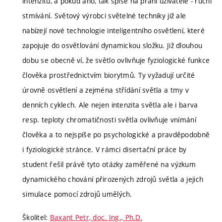
intenzitu, a pokud ano, tak spíše na přání uživatele - ruční
stmívání. Světový výrobci světelné techniky již ale
nabízejí nové technologie inteligentního osvětlení, které
zapojuje do osvětlování dynamickou složku. Již dlouhou
dobu se obecně ví, že světlo ovlivňuje fyziologické funkce
člověka prostřednictvím biorytmů. Ty vyžadují určité
úrovně osvětlení a zejména střídání světla a tmy v
denních cyklech. Ale nejen intenzita světla ale i barva
resp. teploty chromatičnosti světla ovlivňuje vnímání
člověka a to nejspíše po psychologické a pravděpodobně
i fyziologické stránce. V rámci disertační práce by
student řešil právě tyto otázky zaměřené na výzkum
dynamického chování přirozených zdrojů světla a jejich
simulace pomocí zdrojů umělých.
Školitel:
Baxant Petr, doc. Ing., Ph.D.