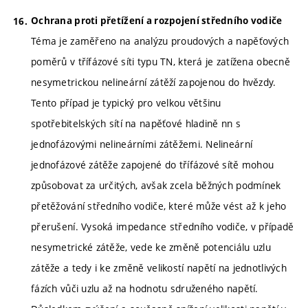
Ochrana proti přetížení a rozpojení středního vodiče
Téma je zaměřeno na analýzu proudových a napěťových
poměrů v třífázové síti typu TN, která je zatížena obecně
nesymetrickou nelineární zátěží zapojenou do hvězdy.
Tento případ je typický pro velkou většinu
spotřebitelských sítí na napěťové hladině nn s
jednofázovými nelineárními zátěžemi. Nelineární
jednofázové zátěže zapojené do třífázové sítě mohou
způsobovat za určitých, avšak zcela běžných podmínek
přetěžování středního vodiče, které může vést až k jeho
přerušení. Vysoká impedance středního vodiče, v případě
nesymetrické zátěže, vede ke změně potenciálu uzlu
zátěže a tedy i ke změně velikostí napětí na jednotlivých
fázích vůči uzlu až na hodnotu sdruženého napětí.