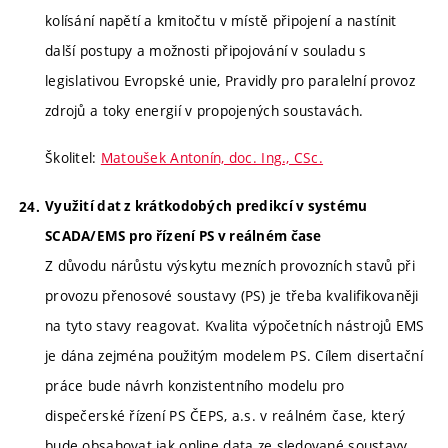
kolísání napětí a kmitočtu v místě připojení a nastínit
další postupy a možnosti připojování v souladu s
legislativou Evropské unie, Pravidly pro paralelní provoz
zdrojů a toky energií v propojených soustavách.
Školitel:
Matoušek Antonín, doc. Ing., CSc.
Využití dat z krátkodobých predikcí v systému
SCADA/EMS pro řízení PS v reálném čase
Z důvodu nárůstu výskytu mezních provozních stavů při
provozu přenosové soustavy (PS) je třeba kvalifikovaněji
na tyto stavy reagovat. Kvalita výpočetních nástrojů EMS
je dána zejména použitým modelem PS. Cílem disertační
práce bude návrh konzistentního modelu pro
dispečerské řízení PS ČEPS, a.s. v reálném čase, který
bude obsahovat jak online data ze sledované soustavy