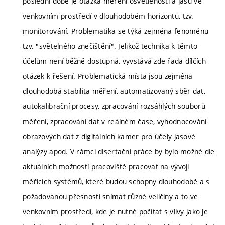
poslední době je otázka měření osvětleností a jasů ve
venkovním prostředí v dlouhodobém horizontu, tzv.
monitorování. Problematika se týká zejména fenoménu
tzv. "světelného znečištění". Jelikož technika k těmto
účelům není běžně dostupná, vyvstává zde řada dílčích
otázek k řešení. Problematická místa jsou zejména
dlouhodobá stabilita měření, automatizovaný sběr dat,
autokalibrační procesy, zpracování rozsáhlých souborů
měření, zpracování dat v reálném čase, vyhodnocování
obrazových dat z digitálních kamer pro účely jasové
analýzy apod. V rámci disertační práce by bylo možné dle
aktuálních možností pracoviště pracovat na vývoji
měřicích systémů, které budou schopny dlouhodobě a s
požadovanou přesností snímat různé veličiny a to ve
venkovním prostředí, kde je nutné počítat s vlivy jako je