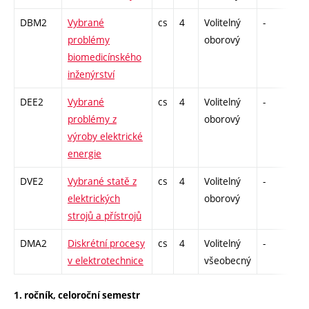
DBM2
Vybrané
cs
4
Volitelný
-
dr
problémy
oborový
biomedicínského
inženýrství
DEE2
Vybrané
cs
4
Volitelný
-
dr
problémy z
oborový
výroby elektrické
energie
DVE2
Vybrané statě z
cs
4
Volitelný
-
dr
elektrických
oborový
strojů a přístrojů
DMA2
Diskrétní procesy
cs
4
Volitelný
-
dr
v elektrotechnice
všeobecný
1. ročník, celoroční semestr