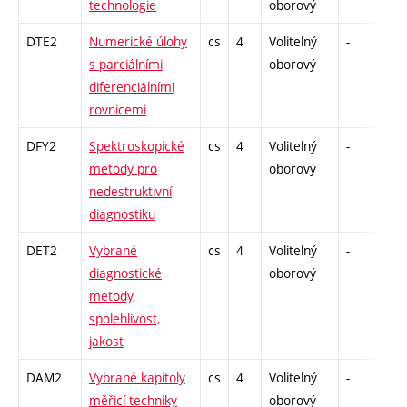
technologie
oborový
DTE2
Numerické úlohy
cs
4
Volitelný
-
dr
s parciálními
oborový
diferenciálními
rovnicemi
DFY2
Spektroskopické
cs
4
Volitelný
-
dr
metody pro
oborový
nedestruktivní
diagnostiku
DET2
Vybrané
cs
4
Volitelný
-
dr
diagnostické
oborový
metody,
spolehlivost,
jakost
DAM2
Vybrané kapitoly
cs
4
Volitelný
-
dr
měřicí techniky
oborový