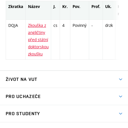
Zkratka
Název
J.
Kr.
Pov.
Prof.
Uk.
Hod.
rozs
DQJA
Zkouška z
cs
4
Povinný
-
drzk
angličtiny
před státní
doktorskou
zkoušku
ŽIVOT NA VUT
Atmosféra VUT
PRO UCHAZEČE
Prostory školy
Proč na VUT
Koleje
PRO STUDENTY
Studijní programy
Stravování
Předměty
Studijní předpisy
Studium a stáže v zahraničí
Stipendia