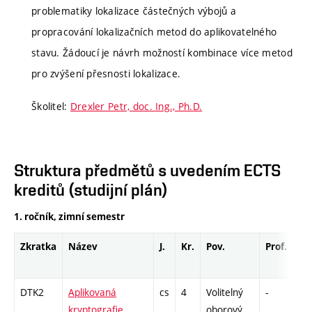
problematiky lokalizace částečných výbojů a
propracování lokalizačních metod do aplikovatelného
stavu. Žádoucí je návrh možností kombinace více metod
pro zvýšení přesnosti lokalizace.
Školitel:
Drexler Petr, doc. Ing., Ph.D.
Struktura předmětů s uvedením ECTS
kreditů (studijní plán)
1. ročník, zimní semestr
Zkratka
Název
J.
Kr.
Pov.
Prof.
Uk
DTK2
Aplikovaná
cs
4
Volitelný
-
dr
kryptografie
oborový