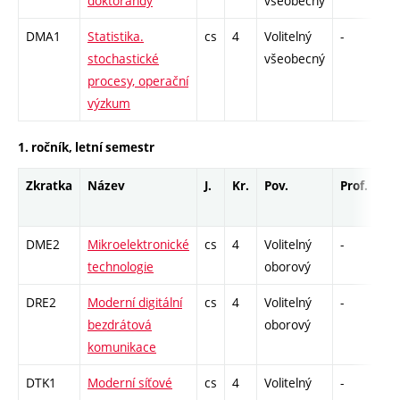
doktorandy
všeobecný
DMA1
Statistika.
cs
4
Volitelný
-
dr
stochastické
všeobecný
procesy, operační
výzkum
1. ročník, letní semestr
Zkratka
Název
J.
Kr.
Pov.
Prof.
Uk
DME2
Mikroelektronické
cs
4
Volitelný
-
dr
technologie
oborový
DRE2
Moderní digitální
cs
4
Volitelný
-
dr
bezdrátová
oborový
komunikace
DTK1
Moderní síťové
cs
4
Volitelný
-
dr