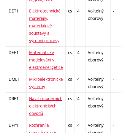
DET1
Elektrotechnické
cs
4
Volitelný
-
dr
materiály,
oborový
materiálové
soustavy a
výrobní procesy
DEE1
Matematické
cs
4
Volitelný
-
dr
modelování v
oborový
elektroenergetice
DME1
Mikroelektronické
cs
4
Volitelný
-
dr
systémy
oborový
DRE1
Návrh moderních
cs
4
Volitelný
-
dr
elektronických
oborový
obvodů
DFY1
Rozhraní a
cs
4
Volitelný
-
dr
nanostruktury
oborový