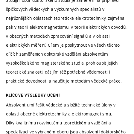
Studijní obor doktorského studia je zaměřen na přípravu
špičkových vědeckých a výzkumných specialistů v
nejrůznějších oblastech teoretické elektrotechniky, zejména
pak v teorii elektromagnetismu, v teorii elektrických obvodů,
v obecných metodách zpracování signálů a v oblasti
elektrických měření. Cílem je poskytnout ve všech těchto
dílčích zaměřeních doktorské vzdělání absolventům
vysokoškolského magisterského studia, prohloubit jejich
teoretické znalosti, dát jím též potřebné vědomosti i
praktické dovednosti a naučit je metodám vědecké práce.
KLÍČOVÉ VÝSLEDKY UČENÍ
Absolvent umí řešit vědecké a složité technické úlohy v
oblasti obecné elektrotechniky a elektromagnetismu.
Díky kvalitnímu rozvinutému teoretickému vzdělání a
specializaci ve vybraném oboru jsou absolventi doktorského