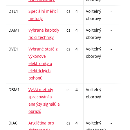
DTE1
Speciální měřicí
cs
4
Volitelný
-
dr
metody
oborový
DAM1
Vybrané kapitoly
cs
4
Volitelný
-
dr
řídicí techniky
oborový
DVE1
Vybrané statě z
cs
4
Volitelný
-
dr
výkonové
oborový
elektroniky a
elektrických
pohonů
DBM1
Vyšší metody
cs
4
Volitelný
-
dr
zpracování a
oborový
analýzy signálů a
obrazů
DJA6
Angličtina pro
cs
4
Volitelný
-
dr