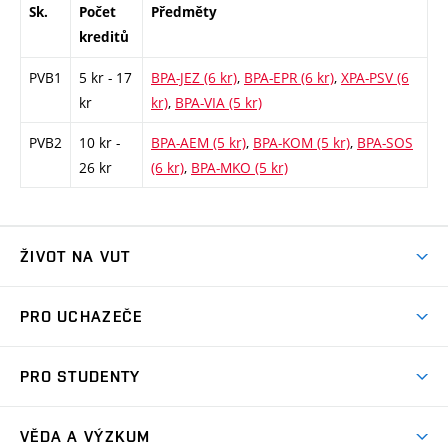
Sk.
Počet
Předměty
kreditů
PVB1
5 kr - 17
BPA-JEZ (6 kr)
,
BPA-EPR (6 kr)
,
XPA-PSV (6
kr
kr)
,
BPA-VIA (5 kr)
PVB2
10 kr -
BPA-AEM (5 kr)
,
BPA-KOM (5 kr)
,
BPA-SOS
26 kr
(6 kr)
,
BPA-MKO (5 kr)
ŽIVOT NA VUT
Atmosféra VUT
PRO UCHAZEČE
Prostory školy
Proč na VUT
Koleje
PRO STUDENTY
Studijní programy
Stravování
Předměty
Studijní předpisy
Studium a stáže v zahraničí
Stipendia
Dny otevřených dveří
VĚDA A VÝZKUM
Sport na VUT