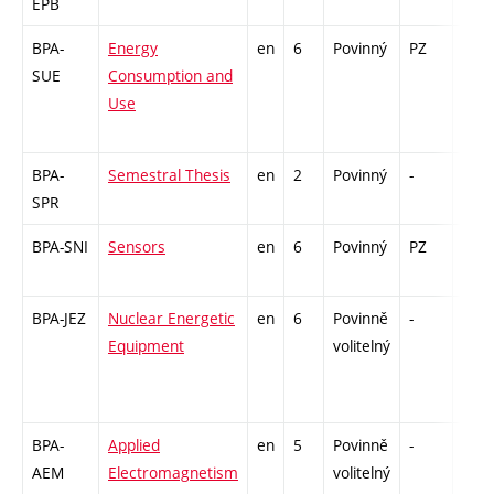
EPB
BPA-
Energy
en
6
Povinný
PZ
zá,z
SUE
Consumption and
Use
BPA-
Semestral Thesis
en
2
Povinný
-
zá
SPR
BPA-SNI
Sensors
en
6
Povinný
PZ
zá,z
BPA-JEZ
Nuclear Energetic
en
6
Povinně
-
zá,z
Equipment
volitelný
BPA-
Applied
en
5
Povinně
-
zá,z
AEM
Electromagnetism
volitelný