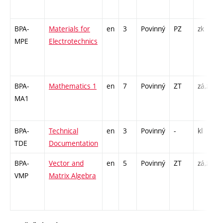
BPA-
Materials for
en
3
Povinný
PZ
zk
MPE
Electrotechnics
BPA-
Mathematics 1
en
7
Povinný
ZT
zá,zk
MA1
BPA-
Technical
en
3
Povinný
-
kl
TDE
Documentation
BPA-
Vector and
en
5
Povinný
ZT
zá,zk
VMP
Matrix Algebra