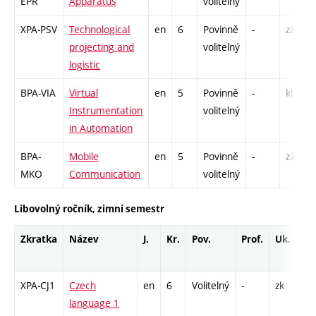
EPR
Apparatus
volitelný
XPA-PSV
Technological
en
6
Povinně
-
zá,zk
projecting and
volitelný
logistic
BPA-VIA
Virtual
en
5
Povinně
-
kl
Instrumentation
volitelný
in Automation
BPA-
Mobile
en
5
Povinně
-
zá,zk
MKO
Communication
volitelný
Libovolný ročník, zimní semestr
Zkratka
Název
J.
Kr.
Pov.
Prof.
Uk.
Ho
ro
XPA-CJ1
Czech
en
6
Volitelný
-
zk
Cj 
language 1