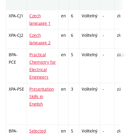
r
XPA-CJ1
Czech
en
6
Volitelný
-
zk
C
language 1
XPA-CJ2
Czech
en
6
Volitelný
-
zk
C
language 2
BPA-
Practical
en
5
Volitelný
-
zá,zk
P
PCE
Chemistry for
L
Electrical
Engineers
XPA-PSE
Presentation
en
3
Volitelný
-
zá
C
Skills in
/
English
2
I
2
BPA-
Selected
en
5
Volitelný
-
zk
P