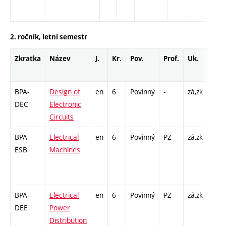
- 
2. ročník, letní semestr
Zkratka
Název
J.
Kr.
Pov.
Prof.
Uk.
Hod
roz
BPA-
Design of
en
6
Povinný
-
zá,zk
P - 2
DEC
Electronic
Cp -
Circuits
/ L -
BPA-
Electrical
en
6
Povinný
PZ
zá,zk
P - 3
ESB
Machines
COZ 
8 / L
18
BPA-
Electrical
en
6
Povinný
PZ
zá,zk
P - 3
DEE
Power
COZ 
Distribution
12 /