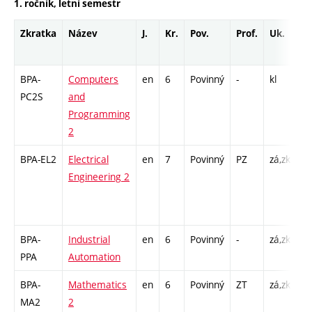
1. ročník, letní semestr
Zkratka
Název
J.
Kr.
Pov.
Prof.
Uk.
H
r
BPA-
Computers
en
6
Povinný
-
kl
P 
PC2S
and
Cp
Programming
2
BPA-EL2
Electrical
en
7
Povinný
PZ
zá,zk
P 
Engineering 2
C
19
2
BPA-
Industrial
en
6
Povinný
-
zá,zk
P 
PPA
Automation
L 
BPA-
Mathematics
en
6
Povinný
ZT
zá,zk
P 
MA2
2
C