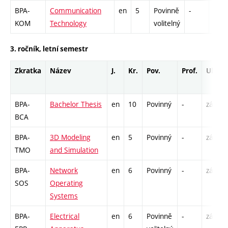
BPA-
Communication
en
5
Povinně
-
zá,z
KOM
Technology
volitelný
3. ročník, letní semestr
Zkratka
Název
J.
Kr.
Pov.
Prof.
Uk.
BPA-
Bachelor Thesis
en
10
Povinný
-
zá
BCA
BPA-
3D Modeling
en
5
Povinný
-
zá,zk
TMO
and Simulation
BPA-
Network
en
6
Povinný
-
zá,zk
SOS
Operating
Systems
BPA-
Electrical
en
6
Povinně
-
zá,zk