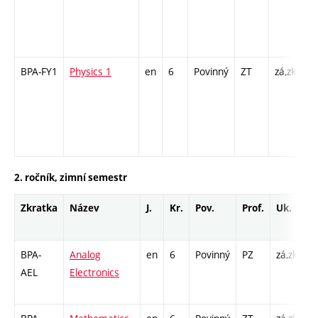
6 
- 
PR
BPA-FY1
Physics 1
en
6
Povinný
ZT
zá,zk
P 
C
7 
- 
2
2. ročník, zimní semestr
Zkratka
Název
J.
Kr.
Pov.
Prof.
Uk.
H
r
BPA-
Analog
en
6
Povinný
PZ
zá,zk
P 
AEL
Electronics
C
/ 