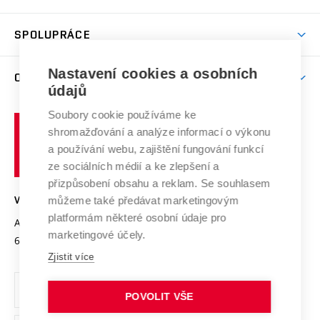
(externí
Studijní programy
Poplatky za studium
Uznání zahraničního vzdělání
Knihovny
Aktivity pro juniory
Studentský život
odkaz)
Věda a výzkum na VUT
Harmonogram akademického roku
Zpracování osobních údajů studentů
Sociální bezpečí
SPOLUPRÁCE
Celoživotní vzdělávání
Brno
Podpora excelence
Závěrečné práce
Studium bez bariér
Zpracování osobních údajů uchazečů o studium
Firemní spolupráce
Mezinárodní vědecká rada
Nastavení cookies a osobních
O UNIVERZITĚ
Doktorské studium
Podpora podnikání
E-přihláška
údajů
Zahraniční spolupráce
Systém zajišťování kvality výzkumu
Profil univerzity
Spolupráce se školami
Soubory cookie používáme ke
Vysoké
Výzkumné infrastruktury
shromažďování a analýze informací o výkonu
Udržitelná univerzita
učení
Služby univerzity
Transfer znalostí
a používání webu, zajištění fungování funkcí
technické
Podnikavá univerzita / ContriBUTe
Mezinárodní dohody
ze sociálních médií a ke zlepšení a
Open Science
v
Bezpečná univerzita
přizpůsobení obsahu a reklam. Se souhlasem
Univerzitní sítě
Brně
Projekty
můžeme také předávat marketingovým
VYSOKÉ UČENÍ TECHNICKÉ V BRNĚ
Vyznamenání
platformám některé osobní údaje pro
Projekty ze strukturálních fondů
Antonínská 548/1
www.vut.cz
marketingové účely.
Organizační struktura
602 00 Brno
vut@vutbr.cz
Specifický výzkum
Zjistit více
Úřední deska
Ochrana osobních údajů
POVOLIT VŠE