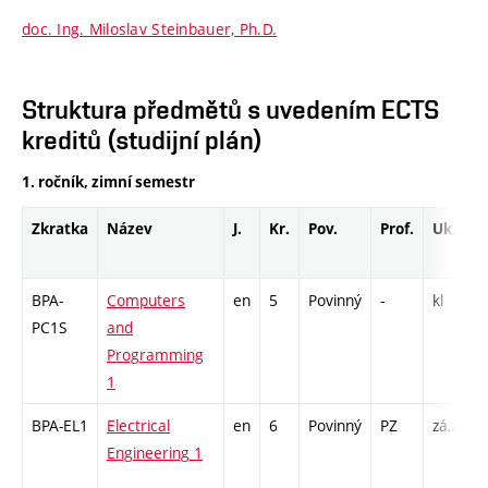
doc. Ing. Miloslav Steinbauer, Ph.D.
Struktura předmětů s uvedením ECTS
kreditů (studijní plán)
1. ročník, zimní semestr
Zkratka
Název
J.
Kr.
Pov.
Prof.
Uk.
BPA-
Computers
en
5
Povinný
-
kl
PC1S
and
Programming
1
BPA-EL1
Electrical
en
6
Povinný
PZ
zá,zk
Engineering 1