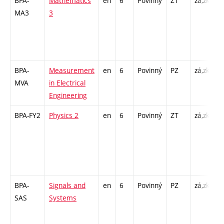
BPA-
Mathematics
en
6
Povinný
ZT
zá,zk
P 
MA3
3
C
4
- 
PR
BPA-
Measurement
en
6
Povinný
PZ
zá,zk
P 
MVA
in Electrical
L 
Engineering
BPA-FY2
Physics 2
en
6
Povinný
ZT
zá,zk
P 
C
7
- 
1
BPA-
Signals and
en
6
Povinný
PZ
zá,zk
P 
SAS
Systems
C
/ 
5