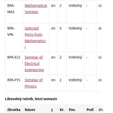
BPA-
Mathematical
en
2
Volitelný
-
zá
CO
MAS
Seminar
14 
Cp
BPA-
Selected
en
5
Volitelný
-
zk
P -
VPA
Parts from
CO
Mathematics
12 
I
Cp
BPA-ELS
Seminar of
en
2
Volitelný
-
zá
CO
Electrical
13 
Engineering
13
BPA-FYS
Seminar of
en
2
Volitelný
-
zá
CO
Physics
26
Libovolný ročník, letní semestr
Zkratka
Název
J.
Kr.
Pov.
Prof.
Uk.
H