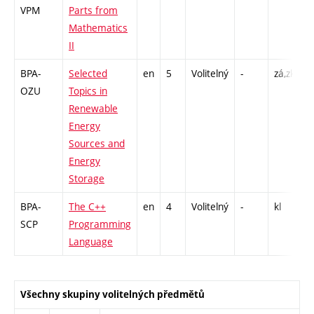
VPM
Parts from
C
Mathematics
1
II
C
BPA-
Selected
en
5
Volitelný
-
zá,zk
P
OZU
Topics in
L
Renewable
Energy
Sources and
Energy
Storage
BPA-
The C++
en
4
Volitelný
-
kl
C
SCP
Programming
Language
Všechny skupiny volitelných předmětů