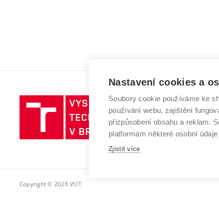
Nastavení cookies a o
Soubory cookie používáme ke sh
Vysoké
používání webu, zajištění fungová
učení
přizpůsobení obsahu a reklam.
technické
platformám některé osobní údaje
v
Zjistit více
Brně
Copyright © 2026 VUT