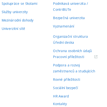
Spolupráce se školami
Podnikavá univerzita /
ContriBUTe
Služby univerzity
Bezpečná univerzita
Mezinárodní dohody
Vyznamenání
Univerzitní sítě
Organizační struktura
Úřední deska
Ochrana osobních údajů
(externí
Pracovní příležitosti
odkaz)
Podpora a rozvoj
zaměstnanců a studujících
Rovné příležitosti
Sociální bezpečí
HR Award
Kontakty