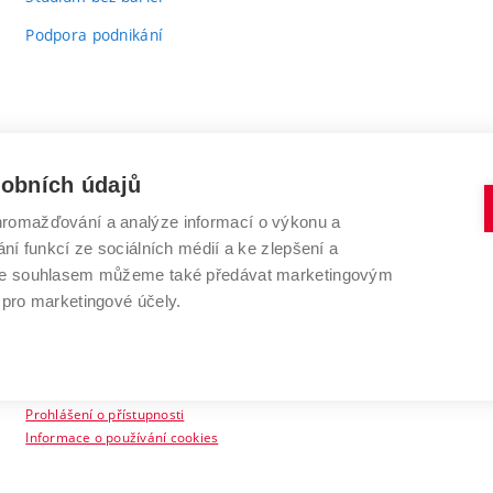
Podpora podnikání
sobních údajů
romažďování a analýze informací o výkonu a
VYSOKÉ UČENÍ TECHNICKÉ V BRNĚ
ní funkcí ze sociálních médií a ke zlepšení a
Antonínská 548/1
www.vut.cz
 Se souhlasem můžeme také předávat marketingovým
602 00 Brno
vut@vutbr.cz
 pro marketingové účely.
Prohlášení o přístupnosti
Informace o používání cookies