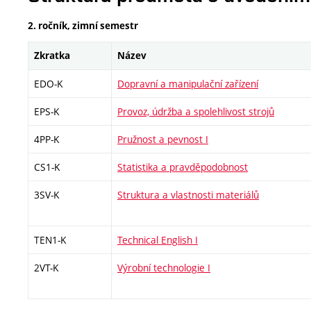
2. ročník, zimní semestr
Zkratka
Název
EDO-K
Dopravní a manipulační zařízení
EPS-K
Provoz, údržba a spolehlivost strojů
4PP-K
Pružnost a pevnost I
CS1-K
Statistika a pravděpodobnost
3SV-K
Struktura a vlastnosti materiálů
TEN1-K
Technical English I
2VT-K
Výrobní technologie I