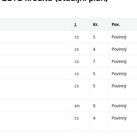
J.
Kr.
Pov.
cs
5
Povinný
cs
4
Povinný
cs
7
Povinný
cs
5
Povinný
cs
5
Povinný
en
0
Povinný
cs
4
Povinný