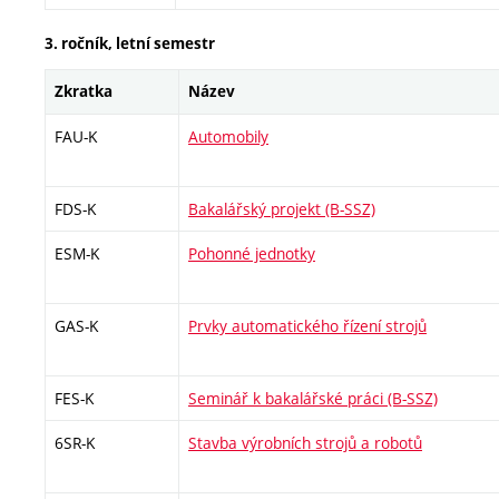
3. ročník, letní semestr
Zkratka
Název
FAU-K
Automobily
FDS-K
Bakalářský projekt (B-SSZ)
ESM-K
Pohonné jednotky
GAS-K
Prvky automatického řízení strojů
FES-K
Seminář k bakalářské práci (B-SSZ)
6SR-K
Stavba výrobních strojů a robotů