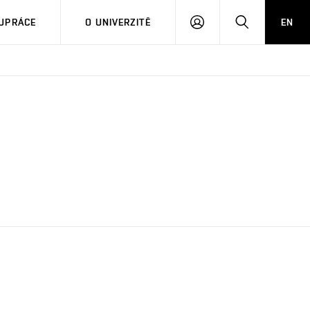
PŘIHLÁSIT
HLEDAT
UPRÁCE
O UNIVERZITĚ
EN
SE