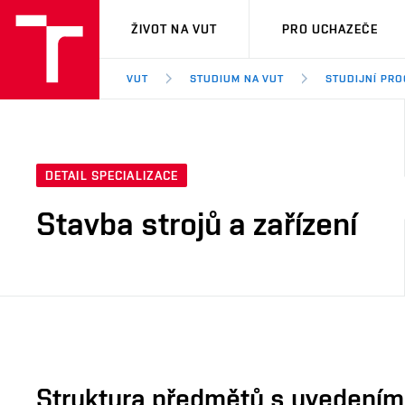
VUT
ŽIVOT NA VUT
PRO UCHAZEČE
VUT
STUDIUM NA VUT
STUDIJNÍ PR
DETAIL SPECIALIZACE
Stavba strojů a zařízení
Struktura předmětů s uvedením E