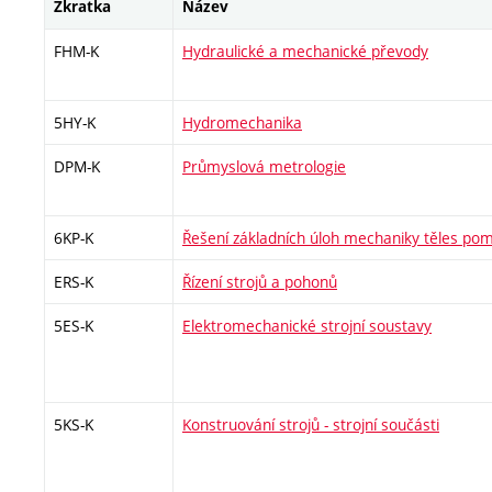
Zkratka
Název
FHM-K
Hydraulické a mechanické převody
5HY-K
Hydromechanika
DPM-K
Průmyslová metrologie
6KP-K
Řešení základních úloh mechaniky těles po
ERS-K
Řízení strojů a pohonů
5ES-K
Elektromechanické strojní soustavy
5KS-K
Konstruování strojů - strojní součásti