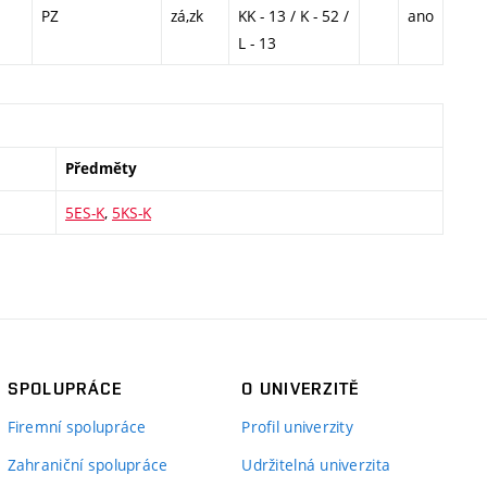
PZ
zá,zk
KK - 13 / K - 52 /
ano
L - 13
Předměty
5ES-K
,
5KS-K
SPOLUPRÁCE
O UNIVERZITĚ
Firemní spolupráce
Profil univerzity
Zahraniční spolupráce
Udržitelná univerzita