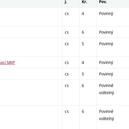
J.
Kr.
Pov.
cs
4
Povinný
cs
6
Povinný
cs
5
Povinný
mocí MKP
cs
4
Povinný
cs
5
Povinný
cs
6
Povinně
volitelný
cs
6
Povinně
volitelný