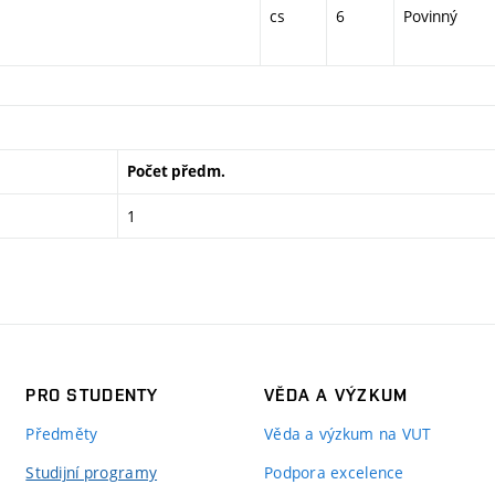
cs
6
Povinný
Počet předm.
1
PRO STUDENTY
VĚDA A VÝZKUM
Předměty
Věda a výzkum na VUT
Studijní programy
Podpora excelence