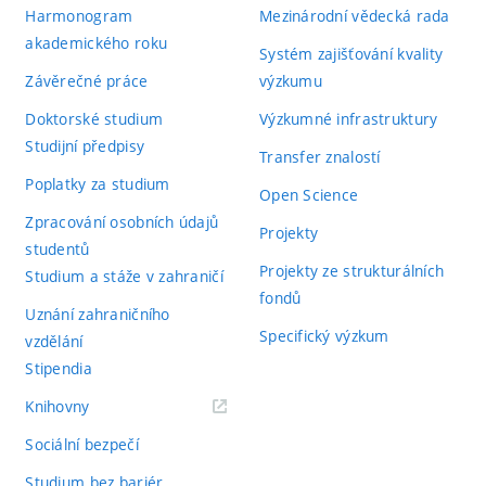
Harmonogram
Mezinárodní vědecká rada
akademického roku
Systém zajišťování kvality
Závěrečné práce
výzkumu
Doktorské studium
Výzkumné infrastruktury
Studijní předpisy
Transfer znalostí
Poplatky za studium
Open Science
Zpracování osobních údajů
Projekty
studentů
Projekty ze strukturálních
Studium a stáže v zahraničí
fondů
Uznání zahraničního
Specifický výzkum
vzdělání
Stipendia
(externí
Knihovny
odkaz)
Sociální bezpečí
Studium bez bariér