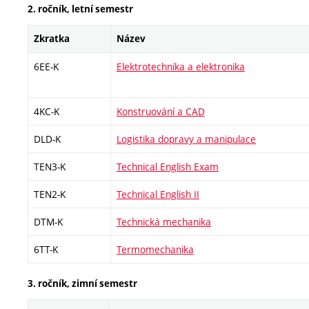
2. ročník, letní semestr
Zkratka
Název
6EE-K
Elektrotechnika a elektronika
4KC-K
Konstruování a CAD
DLD-K
Logistika dopravy a manipulace
TEN3-K
Technical English Exam
TEN2-K
Technical English II
DTM-K
Technická mechanika
6TT-K
Termomechanika
3. ročník, zimní semestr