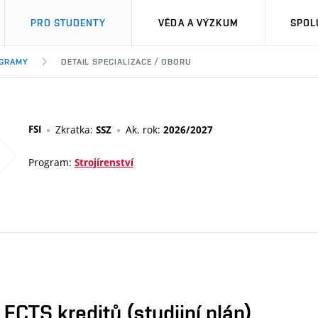
PRO STUDENTY
VĚDA A VÝZKUM
SPOL
OGRAMY
DETAIL SPECIALIZACE / OBORU
FSI
Zkratka:
Ak. rok:
SSZ
2026/2027
Program:
Strojírenství
CTS kreditů (studijní plán)