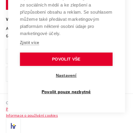
technické
Podnikavá univerzita / ContriBUTe
Mezinárodní dohody
ze sociálních médií a ke zlepšení a
Open Science
v
Bezpečná univerzita
přizpůsobení obsahu a reklam. Se souhlasem
Univerzitní sítě
Brně
Projekty
můžeme také předávat marketingovým
VYSOKÉ UČENÍ TECHNICKÉ V BRNĚ
Vyznamenání
platformám některé osobní údaje pro
Projekty ze strukturálních fondů
Antonínská 548/1
www.vut.cz
marketingové účely.
Organizační struktura
602 00 Brno
vut@vutbr.cz
Specifický výzkum
Zjistit více
Úřední deska
Ochrana osobních údajů
POVOLIT VŠE
(externí
Pracovní příležitosti
Nastavení
odkaz)
Podpora a rozvoj zaměstnanců a studujících
Povolit pouze nezbytné
Rovné příležitosti
Copyright © 2026 VUT
Sociální bezpečí
Prohlášení o přístupnosti
HR Award
Informace o používání cookies
Kontakty