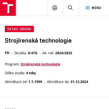
VUT
PŘIHLÁSIT
HLEDAT
MENU
SE
DETAIL OBORU
Strojírenská technologie
FSI
Zkratka:
Ak. rok:
D-STG
2024/2025
Program:
Strojírenská technologie
Délka studia:
4 roky
Akreditace od:
Akreditace do:
1.1.1999
31.12.2024