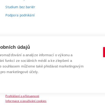
Studium bez bariér
Podpora podnikání
sobních údajů
romažďování a analýze informací o výkonu a
VYSOKÉ UČENÍ TECHNICKÉ V BRNĚ
ní funkcí ze sociálních médií a ke zlepšení a
Antonínská 548/1
www.vut.cz
 Se souhlasem můžeme také předávat marketingovým
602 00 Brno
vut@vutbr.cz
 pro marketingové účely.
Prohlášení o přístupnosti
Informace o používání cookies