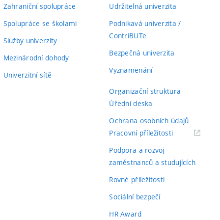
Zahraniční spolupráce
Udržitelná univerzita
Spolupráce se školami
Podnikavá univerzita /
ContriBUTe
Služby univerzity
Bezpečná univerzita
Mezinárodní dohody
Vyznamenání
Univerzitní sítě
Organizační struktura
Úřední deska
Ochrana osobních údajů
(externí
Pracovní příležitosti
odkaz)
Podpora a rozvoj
zaměstnanců a studujících
Rovné příležitosti
Sociální bezpečí
HR Award