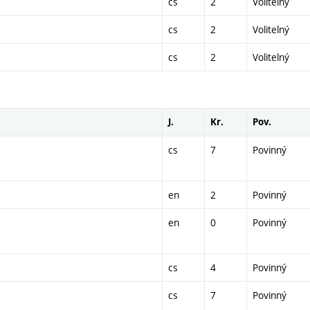
cs
2
Volitelný
cs
2
Volitelný
cs
2
Volitelný
J.
Kr.
Pov.
cs
7
Povinný
en
2
Povinný
en
0
Povinný
cs
4
Povinný
cs
7
Povinný