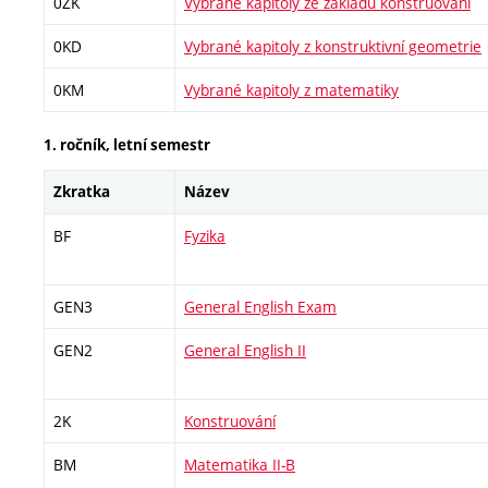
0ZK
Vybrané kapitoly ze základů konstruování
0KD
Vybrané kapitoly z konstruktivní geometrie
0KM
Vybrané kapitoly z matematiky
1. ročník, letní semestr
Zkratka
Název
BF
Fyzika
GEN3
General English Exam
GEN2
General English II
2K
Konstruování
BM
Matematika II-B