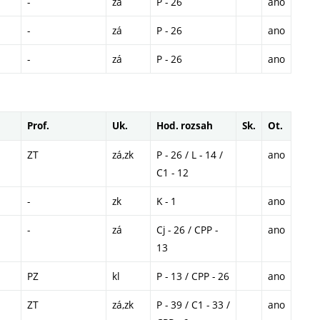
-
zá
P - 26
ano
-
zá
P - 26
ano
-
zá
P - 26
ano
Prof.
Uk.
Hod. rozsah
Sk.
Ot.
ZT
zá,zk
P - 26 / L - 14 /
ano
C1 - 12
-
zk
K - 1
ano
-
zá
Cj - 26 / CPP -
ano
13
PZ
kl
P - 13 / CPP - 26
ano
ZT
zá,zk
P - 39 / C1 - 33 /
ano