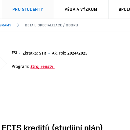
PRO STUDENTY
VĚDA A VÝZKUM
SPOL
OGRAMY
DETAIL SPECIALIZACE / OBORU
FSI
Zkratka:
Ak. rok:
STR
2024/2025
Program:
Strojírenství
CTS kreditů (studijní plán)