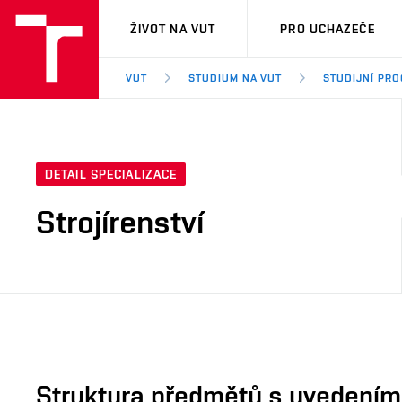
VUT
ŽIVOT NA VUT
PRO UCHAZEČE
VUT
STUDIUM NA VUT
STUDIJNÍ PR
DETAIL SPECIALIZACE
Strojírenství
Struktura předmětů s uvedením E