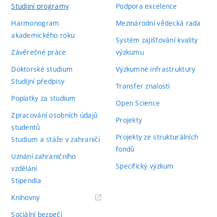
Studijní programy
Podpora excelence
Harmonogram
Mezinárodní vědecká rada
akademického roku
Systém zajišťování kvality
Závěrečné práce
výzkumu
Doktorské studium
Výzkumné infrastruktury
Studijní předpisy
Transfer znalostí
Poplatky za studium
Open Science
Zpracování osobních údajů
Projekty
studentů
Projekty ze strukturálních
Studium a stáže v zahraničí
fondů
Uznání zahraničního
Specifický výzkum
vzdělání
Stipendia
(externí
Knihovny
odkaz)
Sociální bezpečí