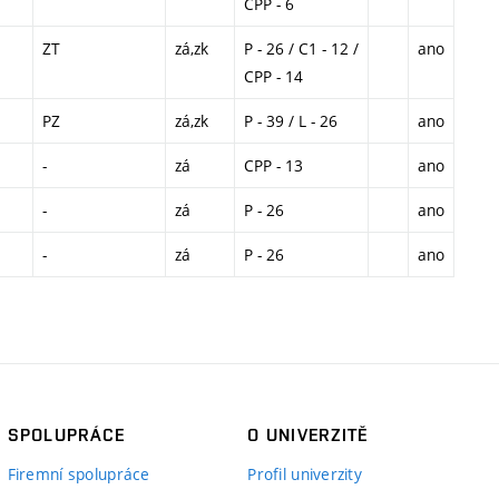
CPP - 6
ZT
zá,zk
P - 26 / C1 - 12 /
ano
CPP - 14
PZ
zá,zk
P - 39 / L - 26
ano
-
zá
CPP - 13
ano
-
zá
P - 26
ano
-
zá
P - 26
ano
SPOLUPRÁCE
O UNIVERZITĚ
Firemní spolupráce
Profil univerzity