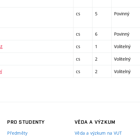
cs
5
Povinný
cs
6
Povinný
st
cs
1
Volitelný
cs
2
Volitelný
í
cs
2
Volitelný
PRO STUDENTY
VĚDA A VÝZKUM
Předměty
Věda a výzkum na VUT