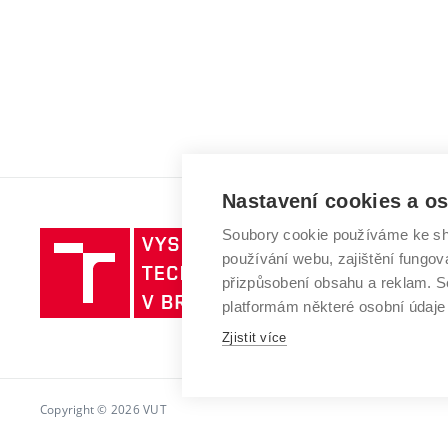
Nastavení cookies a o
Soubory cookie používáme ke sh
Vysoké
používání webu, zajištění fungová
učení
přizpůsobení obsahu a reklam.
technické
platformám některé osobní údaje
v
Zjistit více
Brně
Copyright © 2026 VUT