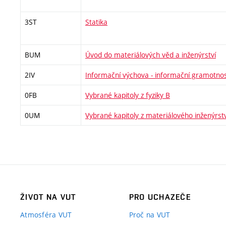
3ST
Statika
BUM
Úvod do materiálových věd a inženýrství
2IV
Informační výchova - informační gramotno
0FB
Vybrané kapitoly z fyziky B
0UM
Vybrané kapitoly z materiálového inženýrstv
ŽIVOT NA VUT
PRO UCHAZEČE
Atmosféra VUT
Proč na VUT