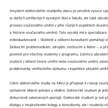
Smyslem doktorského studijního oboru je umožnit vysoce sp
(a dalších uměleckých vysokých škol a fakult), ale také abs
provozu současného umění v jeho různých aspektech (kurátors
a historie současného umění). Tato vysoká míra specializace
individualizované – školitelé a odborní konzultanti pomáha
žádoucím problematikám, zdrojům, institucím a lidem –, a pře
povinné pro všechny studenty v programu. Zatímco absolvent
znalostí z oblastí teorie umění nebo současného umění, abso
problematiky uměleckého výzkumu, respektive aktuální uměl
Cílem doktorského studia na FAVU je přispívat k rozvoji sou
významné oblasti jednání a vědění. Doktorské studium je jed
diskursivně zakotvených postojů. Doktorské studium je tak p
dialogu s inspirativními kolegy a konzultanty, ale i studenty n