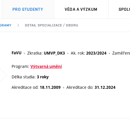
PRO STUDENTY
VĚDA A VÝZKUM
SPOL
OGRAMY
DETAIL SPECIALIZACE / OBORU
FaVU
Zkratka:
Ak. rok:
Zaměřen
UMVP_DK3
2023/2024
Program:
Výtvarná umění
Délka studia:
3 roky
Akreditace od:
Akreditace do:
18.11.2009
31.12.2024