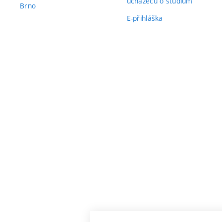
uchazečů o studium
Brno
E-přihláška