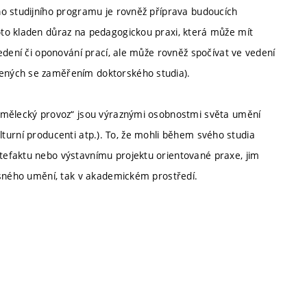
ho studijního programu je rovněž příprava budoucích
to kladen důraz na pedagogickou praxi, která může mít
edení či oponování prací, ale může rovněž spočívat ve vedení
ených se zaměřením doktorského studia).
 umělecký provoz“ jsou výraznými osobnostmi světa umění
kulturní producenti atp.). To, že mohli během svého studia
efaktu nebo výstavnímu projektu orientované praxe, jim
asného umění, tak v akademickém prostředí.