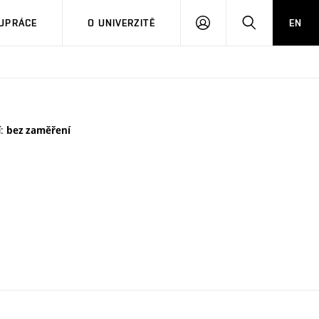
PŘIHLÁSIT
HLEDAT
UPRÁCE
O UNIVERZITĚ
EN
SE
í:
bez zaměření