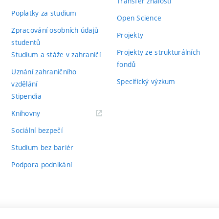
Transfer znalostí
Poplatky za studium
Open Science
Zpracování osobních údajů
Projekty
studentů
Projekty ze strukturálních
Studium a stáže v zahraničí
fondů
Uznání zahraničního
Specifický výzkum
vzdělání
Stipendia
(externí
Knihovny
odkaz)
Sociální bezpečí
Studium bez bariér
Podpora podnikání