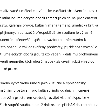
ecializované umělecké a vědecké vzdělání absolventům FAVU
olventům neuměleckých oborů zaměřujících se na problematiku
tví, galerijní provoz, kulturní management, umělecká kritika
 přijímaných uchazečů předpokládá, že studium je výrazně
jí studentům především zpětnou vazbou a směrováním k
sto obsahuje základ tvořený předměty, jejichž absolvování je
i uměleckých oborů jsou takto vedeni k dalšímu prohloubení
lventi neuměleckých oborů naopak získávají hlubší vhled do
ecké praxe.
časného výtvarného umění jako kulturně a společensky
inečným prostorem pro kultivaci individuálních, nicméně
ředevším prostorem svobody rozvíjet vlastní dispozice v
ižších stupňů studia, s nimiž doktorandi přichází do kontaktu v