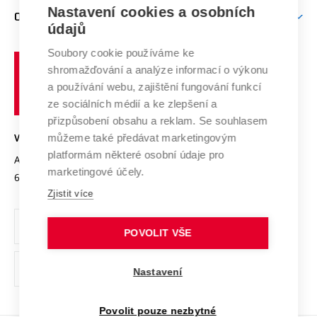
Zpracování osobních údajů uchazečů o studium
Firemní spolupráce
Mezinárodní vědecká rada
Nastavení cookies a osobních
O UNIVERZITĚ
Doktorské studium
Podpora podnikání
E-přihláška
údajů
Zahraniční spolupráce
Systém zajišťování kvality výzkumu
Profil univerzity
Spolupráce se školami
Soubory cookie používáme ke
Vysoké
Výzkumné infrastruktury
shromažďování a analýze informací o výkonu
Udržitelná univerzita
učení
Služby univerzity
Transfer znalostí
a používání webu, zajištění fungování funkcí
technické
Podnikavá univerzita / ContriBUTe
Mezinárodní dohody
ze sociálních médií a ke zlepšení a
Open Science
v
Bezpečná univerzita
přizpůsobení obsahu a reklam. Se souhlasem
Univerzitní sítě
Brně
Projekty
můžeme také předávat marketingovým
VYSOKÉ UČENÍ TECHNICKÉ V BRNĚ
Vyznamenání
platformám některé osobní údaje pro
Projekty ze strukturálních fondů
Antonínská 548/1
www.vut.cz
marketingové účely.
Organizační struktura
602 00 Brno
vut@vutbr.cz
Specifický výzkum
Zjistit více
Úřední deska
Ochrana osobních údajů
POVOLIT VŠE
(externí
Pracovní příležitosti
Nastavení
odkaz)
Podpora a rozvoj zaměstnanců a studujících
Povolit pouze nezbytné
Rovné příležitosti