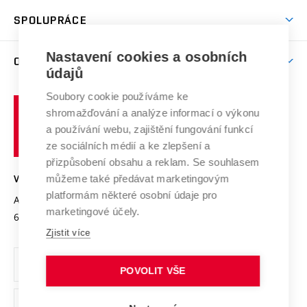
Studentský život
odkaz)
Věda a výzkum na VUT
Harmonogram akademického roku
Zpracování osobních údajů studentů
Sociální bezpečí
SPOLUPRÁCE
Celoživotní vzdělávání
Brno
Podpora excelence
Závěrečné práce
Studium bez bariér
Zpracování osobních údajů uchazečů o studium
Firemní spolupráce
Mezinárodní vědecká rada
Nastavení cookies a osobních
O UNIVERZITĚ
Doktorské studium
Podpora podnikání
E-přihláška
údajů
Zahraniční spolupráce
Systém zajišťování kvality výzkumu
Profil univerzity
Spolupráce se školami
Soubory cookie používáme ke
Vysoké
Výzkumné infrastruktury
shromažďování a analýze informací o výkonu
Udržitelná univerzita
učení
Služby univerzity
Transfer znalostí
a používání webu, zajištění fungování funkcí
technické
Podnikavá univerzita / ContriBUTe
Mezinárodní dohody
ze sociálních médií a ke zlepšení a
Open Science
v
Bezpečná univerzita
přizpůsobení obsahu a reklam. Se souhlasem
Univerzitní sítě
Brně
Projekty
můžeme také předávat marketingovým
VYSOKÉ UČENÍ TECHNICKÉ V BRNĚ
Vyznamenání
platformám některé osobní údaje pro
Projekty ze strukturálních fondů
Antonínská 548/1
www.vut.cz
marketingové účely.
Organizační struktura
602 00 Brno
vut@vutbr.cz
Specifický výzkum
Zjistit více
Úřední deska
Ochrana osobních údajů
POVOLIT VŠE
(externí
Pracovní příležitosti