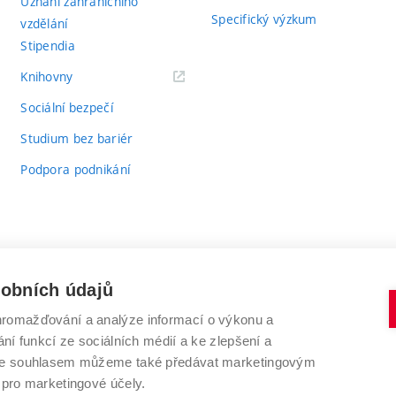
Uznání zahraničního
Specifický výzkum
vzdělání
Stipendia
(externí
Knihovny
odkaz)
Sociální bezpečí
Studium bez bariér
Podpora podnikání
sobních údajů
romažďování a analýze informací o výkonu a
VYSOKÉ UČENÍ TECHNICKÉ V BRNĚ
ní funkcí ze sociálních médií a ke zlepšení a
Antonínská 548/1
www.vut.cz
 Se souhlasem můžeme také předávat marketingovým
602 00 Brno
vut@vutbr.cz
 pro marketingové účely.