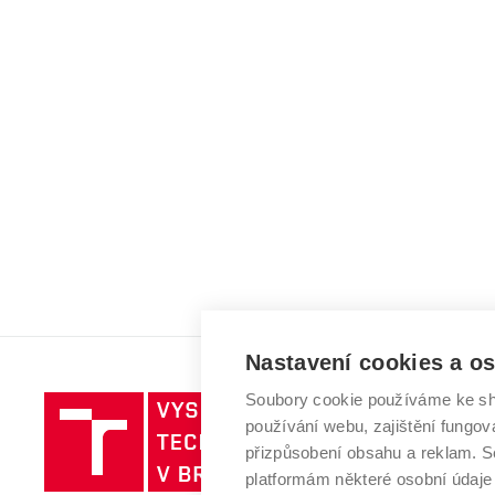
Nastavení cookies a o
Soubory cookie používáme ke sh
Vysoké
používání webu, zajištění fungová
učení
přizpůsobení obsahu a reklam.
technické
platformám některé osobní údaje
v