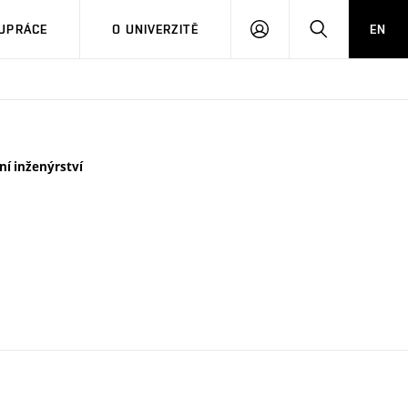
PŘIHLÁSIT
HLEDAT
UPRÁCE
O UNIVERZITĚ
EN
SE
ní inženýrství