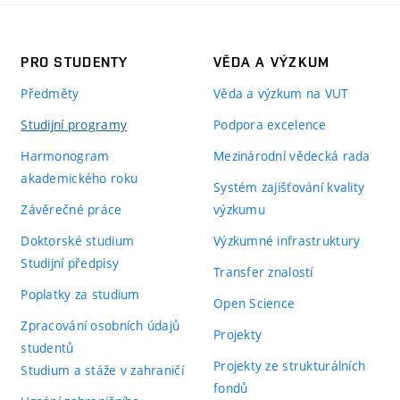
PRO STUDENTY
VĚDA A VÝZKUM
Předměty
Věda a výzkum na VUT
Studijní programy
Podpora excelence
Harmonogram
Mezinárodní vědecká rada
akademického roku
Systém zajišťování kvality
Závěrečné práce
výzkumu
Doktorské studium
Výzkumné infrastruktury
Studijní předpisy
Transfer znalostí
Poplatky za studium
Open Science
Zpracování osobních údajů
Projekty
studentů
Projekty ze strukturálních
Studium a stáže v zahraničí
fondů