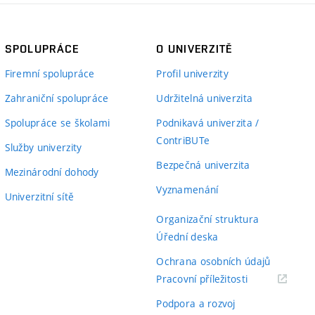
SPOLUPRÁCE
O UNIVERZITĚ
Firemní spolupráce
Profil univerzity
Zahraniční spolupráce
Udržitelná univerzita
Spolupráce se školami
Podnikavá univerzita /
ContriBUTe
Služby univerzity
Bezpečná univerzita
Mezinárodní dohody
Vyznamenání
Univerzitní sítě
Organizační struktura
Úřední deska
Ochrana osobních údajů
(externí
Pracovní příležitosti
odkaz)
Podpora a rozvoj