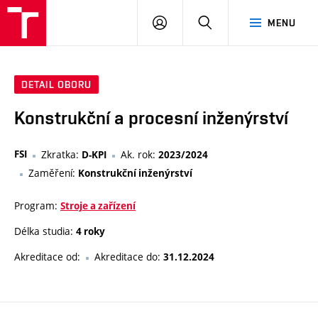
VUT
PŘIHLÁSIT
HLEDAT
MENU
SE
DETAIL OBORU
Konstrukční a procesní inženýrství
FSI
Zkratka:
Ak. rok:
D-KPI
2023/2024
Zaměření:
Konstrukční inženýrství
Program:
Stroje a zařízení
Délka studia:
4 roky
Akreditace od:
Akreditace do:
31.12.2024