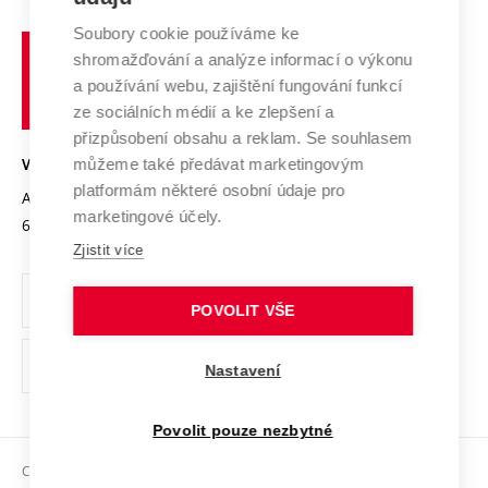
Systém zajišťování kvality výzkumu
Profil univerzity
Spolupráce se školami
Soubory cookie používáme ke
Vysoké
Výzkumné infrastruktury
shromažďování a analýze informací o výkonu
Udržitelná univerzita
učení
Služby univerzity
Transfer znalostí
a používání webu, zajištění fungování funkcí
technické
Podnikavá univerzita / ContriBUTe
Mezinárodní dohody
ze sociálních médií a ke zlepšení a
Open Science
v
Bezpečná univerzita
přizpůsobení obsahu a reklam. Se souhlasem
Univerzitní sítě
Brně
Projekty
můžeme také předávat marketingovým
VYSOKÉ UČENÍ TECHNICKÉ V BRNĚ
Vyznamenání
platformám některé osobní údaje pro
Projekty ze strukturálních fondů
Antonínská 548/1
www.vut.cz
marketingové účely.
Organizační struktura
602 00 Brno
vut@vutbr.cz
Specifický výzkum
Zjistit více
Úřední deska
Ochrana osobních údajů
POVOLIT VŠE
(externí
Pracovní příležitosti
Nastavení
odkaz)
Podpora a rozvoj zaměstnanců a studujících
Povolit pouze nezbytné
Rovné příležitosti
Copyright © 2026 VUT
Sociální bezpečí