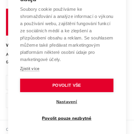
Systém zajišťování kvality výzkumu
Profil univerzity
Spolupráce se školami
Soubory cookie používáme ke
Vysoké
Výzkumné infrastruktury
shromažďování a analýze informací o výkonu
Udržitelná univerzita
učení
Služby univerzity
Transfer znalostí
a používání webu, zajištění fungování funkcí
technické
Podnikavá univerzita / ContriBUTe
Mezinárodní dohody
ze sociálních médií a ke zlepšení a
Open Science
v
Bezpečná univerzita
přizpůsobení obsahu a reklam. Se souhlasem
Univerzitní sítě
Brně
Projekty
můžeme také předávat marketingovým
VYSOKÉ UČENÍ TECHNICKÉ V BRNĚ
Vyznamenání
platformám některé osobní údaje pro
Projekty ze strukturálních fondů
Antonínská 548/1
www.vut.cz
marketingové účely.
Organizační struktura
602 00 Brno
vut@vutbr.cz
Specifický výzkum
Zjistit více
Úřední deska
Ochrana osobních údajů
POVOLIT VŠE
(externí
Pracovní příležitosti
Nastavení
odkaz)
Podpora a rozvoj zaměstnanců a studujících
Povolit pouze nezbytné
Rovné příležitosti
Copyright © 2026 VUT
Sociální bezpečí