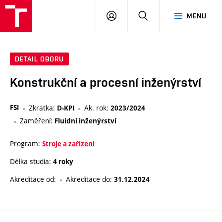
VUT
PŘIHLÁSIT
HLEDAT
MENU
SE
DETAIL OBORU
Konstrukční a procesní inženýrství
FSI
Zkratka:
Ak. rok:
D-KPI
2023/2024
Zaměření:
Fluidní inženýrství
Program:
Stroje a zařízení
Délka studia:
4 roky
Akreditace od:
Akreditace do:
31.12.2024