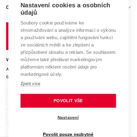
Zpracování osobních údajů uchazečů o studium
Firemní spolupráce
Mezinárodní vědecká rada
Nastavení cookies a osobních
O UNIVERZITĚ
Doktorské studium
Podpora podnikání
E-přihláška
údajů
Zahraniční spolupráce
Systém zajišťování kvality výzkumu
Profil univerzity
Spolupráce se školami
Soubory cookie používáme ke
Vysoké
Výzkumné infrastruktury
shromažďování a analýze informací o výkonu
Udržitelná univerzita
učení
Služby univerzity
Transfer znalostí
a používání webu, zajištění fungování funkcí
technické
Podnikavá univerzita / ContriBUTe
Mezinárodní dohody
ze sociálních médií a ke zlepšení a
Open Science
v
Bezpečná univerzita
přizpůsobení obsahu a reklam. Se souhlasem
Univerzitní sítě
Brně
Projekty
můžeme také předávat marketingovým
VYSOKÉ UČENÍ TECHNICKÉ V BRNĚ
Vyznamenání
platformám některé osobní údaje pro
Projekty ze strukturálních fondů
Antonínská 548/1
www.vut.cz
marketingové účely.
Organizační struktura
602 00 Brno
vut@vutbr.cz
Specifický výzkum
Zjistit více
Úřední deska
Ochrana osobních údajů
POVOLIT VŠE
(externí
Pracovní příležitosti
Nastavení
odkaz)
Podpora a rozvoj zaměstnanců a studujících
Povolit pouze nezbytné
Rovné příležitosti