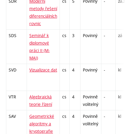
SDR
Moderní
cs
5
Povinný
-
zá,zk
P
metody řešení
diferenciálních
rovnic
SDS
Seminář k
cs
3
Povinný
-
zá
diplomové
práci II (M-
MAI)
SVD
Vizualizace dat
cs
4
Povinný
-
kl
P
VTR
Algebraická
cs
4
Povinně
-
kl
P
teorie řízení
volitelný
SAV
Geometrické
cs
4
Povinně
-
kl
P
algoritmy a
volitelný
kryptografie