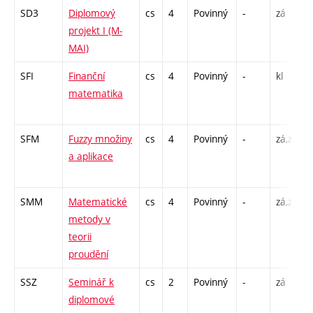
SD3
Diplomový
cs
4
Povinný
-
zá
projekt I (M-
MAI)
SFI
Finanční
cs
4
Povinný
-
kl
P
matematika
SFM
Fuzzy množiny
cs
4
Povinný
-
zá,zk
P
a aplikace
SMM
Matematické
cs
4
Povinný
-
zá,zk
P
metody v
teorii
proudění
SSZ
Seminář k
cs
2
Povinný
-
zá
diplomové