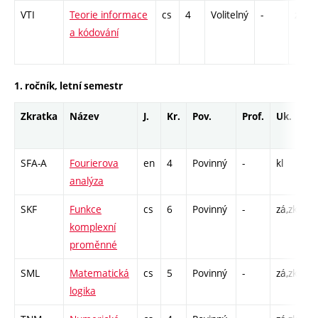
VTI
Teorie informace
cs
4
Volitelný
-
zá,zk
a kódování
1. ročník, letní semestr
Zkratka
Název
J.
Kr.
Pov.
Prof.
Uk.
H
r
SFA-A
Fourierova
en
4
Povinný
-
kl
P 
analýza
C
SKF
Funkce
cs
6
Povinný
-
zá,zk
P 
komplexní
C
proměnné
SML
Matematická
cs
5
Povinný
-
zá,zk
P 
logika
C