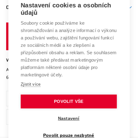
Zpracování osobních údajů uchazečů o studium
Firemní spolupráce
Mezinárodní vědecká rada
Nastavení cookies a osobních
O UNIVERZITĚ
Doktorské studium
Podpora podnikání
E-přihláška
údajů
Zahraniční spolupráce
Systém zajišťování kvality výzkumu
Profil univerzity
Spolupráce se školami
Soubory cookie používáme ke
Vysoké
Výzkumné infrastruktury
shromažďování a analýze informací o výkonu
Udržitelná univerzita
učení
Služby univerzity
Transfer znalostí
a používání webu, zajištění fungování funkcí
technické
Podnikavá univerzita / ContriBUTe
Mezinárodní dohody
ze sociálních médií a ke zlepšení a
Open Science
v
Bezpečná univerzita
přizpůsobení obsahu a reklam. Se souhlasem
Univerzitní sítě
Brně
Projekty
můžeme také předávat marketingovým
VYSOKÉ UČENÍ TECHNICKÉ V BRNĚ
Vyznamenání
platformám některé osobní údaje pro
Projekty ze strukturálních fondů
Antonínská 548/1
www.vut.cz
marketingové účely.
Organizační struktura
602 00 Brno
vut@vutbr.cz
Specifický výzkum
Zjistit více
Úřední deska
Ochrana osobních údajů
POVOLIT VŠE
(externí
Pracovní příležitosti
Nastavení
odkaz)
Podpora a rozvoj zaměstnanců a studujících
Povolit pouze nezbytné
Rovné příležitosti