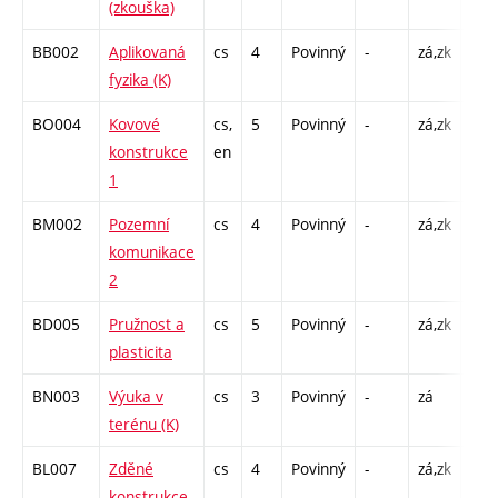
(zkouška)
BB002
Aplikovaná
cs
4
Povinný
-
zá,zk
P - 
fyzika (K)
C1 
BO004
Kovové
cs,
5
Povinný
-
zá,zk
P - 
konstrukce
en
C1 
1
BM002
Pozemní
cs
4
Povinný
-
zá,zk
P - 
komunikace
C1 
2
BD005
Pružnost a
cs
5
Povinný
-
zá,zk
P - 
plasticita
C1 
BN003
Výuka v
cs
3
Povinný
-
zá
VT -
terénu (K)
240
BL007
Zděné
cs
4
Povinný
-
zá,zk
P - 
konstrukce
C1 