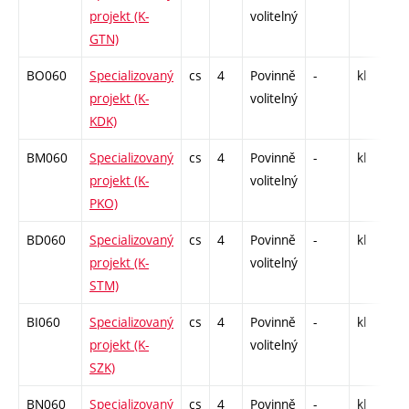
projekt (K-
volitelný
GTN)
BO060
Specializovaný
cs
4
Povinně
-
kl
C
projekt (K-
volitelný
KDK)
BM060
Specializovaný
cs
4
Povinně
-
kl
C
projekt (K-
volitelný
PKO)
BD060
Specializovaný
cs
4
Povinně
-
kl
C
projekt (K-
volitelný
STM)
BI060
Specializovaný
cs
4
Povinně
-
kl
C
projekt (K-
volitelný
SZK)
BN060
Specializovaný
cs
4
Povinně
-
kl
C