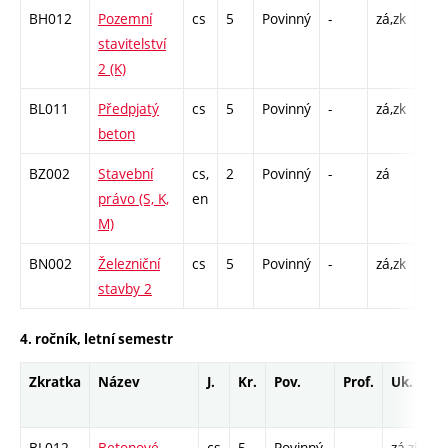
BH012
Pozemní
cs
5
Povinný
-
zá,zk
P - 
stavitelství
C1 
2 (K)
BL011
Předpjatý
cs
5
Povinný
-
zá,zk
P - 
beton
C1 
BZ002
Stavební
cs,
2
Povinný
-
zá
P - 
právo (S, K,
en
M)
BN002
Železniční
cs
5
Povinný
-
zá,zk
P - 
stavby 2
C1 
4. ročník, letní semestr
Zkratka
Název
J.
Kr.
Pov.
Prof.
Uk.
H
r
BL012
Betonové
cs
5
Povinný
-
zá,zk
P