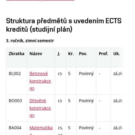
Struktura předmětů s uvedením ECTS
kreditů (studijní plán)
3. ročník, zimní semestr
Zkratka
Název
J.
Kr.
Pov.
Prof.
Uk.
Hod
roz
BL002
Betonové
cs
5
Povinný
-
zá,zk
P - 
konstrukce
C1 
(K)
BO003
Dřevěné
cs
5
Povinný
-
zá,zk
P - 
konstrukce
C1 
(K)
BA004
Matematika
cs,
5
Povinný
-
zá,zk
P - 