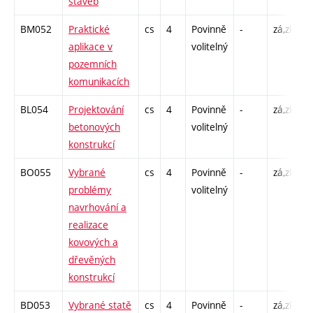
staveb
BM052
Praktické
cs
4
Povinně
-
zá,zk
P
aplikace v
volitelný
C
pozemních
komunikacích
BL054
Projektování
cs
4
Povinně
-
zá,zk
P
betonových
volitelný
C
konstrukcí
BO055
Vybrané
cs
4
Povinně
-
zá,zk
P
problémy
volitelný
C
navrhování a
realizace
kovových a
dřevěných
konstrukcí
BD053
Vybrané statě
cs
4
Povinně
-
zá,zk
P