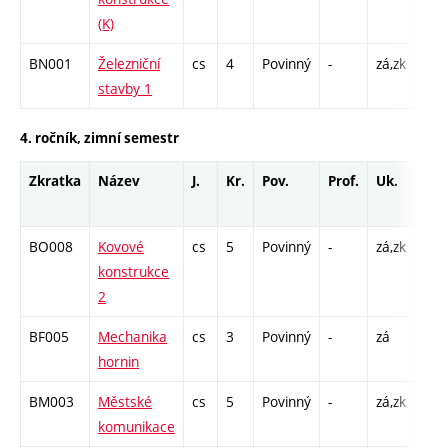
(K)
BN001
Železniční
cs
4
Povinný
-
zá,zk
P - 
stavby 1
C1 
4. ročník, zimní semestr
Zkratka
Název
J.
Kr.
Pov.
Prof.
Uk.
Hod
roz
BO008
Kovové
cs
5
Povinný
-
zá,zk
P - 
konstrukce
C1 
2
BF005
Mechanika
cs
3
Povinný
-
zá
P - 
hornin
C1 
BM003
Městské
cs
5
Povinný
-
zá,zk
P - 
komunikace
C1 