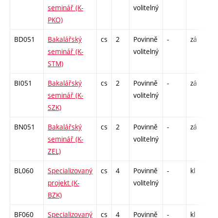
seminář (K-
volitelný
PKO)
BD051
Bakalářský
cs
2
Povinně
-
zá
C
seminář (K-
volitelný
STM)
BI051
Bakalářský
cs
2
Povinně
-
zá
C
seminář (K-
volitelný
SZK)
BN051
Bakalářský
cs
2
Povinně
-
zá
C
seminář (K-
volitelný
ZEL)
BL060
Specializovaný
cs
4
Povinně
-
kl
C
projekt (K-
volitelný
BZK)
BF060
Specializovaný
cs
4
Povinně
-
kl
C