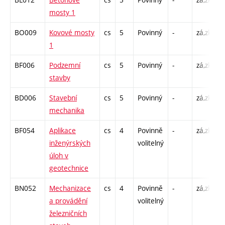
mosty 1
C
BO009
Kovové mosty
cs
5
Povinný
-
zá,zk
P
1
C
BF006
Podzemní
cs
5
Povinný
-
zá,zk
P
stavby
C
BD006
Stavební
cs
5
Povinný
-
zá,zk
P
mechanika
C
BF054
Aplikace
cs
4
Povinně
-
zá,zk
P
inženýrských
volitelný
C
úloh v
geotechnice
BN052
Mechanizace
cs
4
Povinně
-
zá,zk
P
a provádění
volitelný
C
železničních