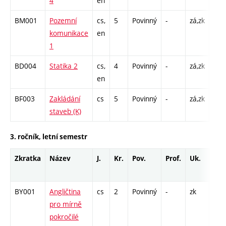
4
en
C1 
BM001
Pozemní
cs,
5
Povinný
-
zá,zk
P - 
komunikace
en
C1 
1
BD004
Statika 2
cs,
4
Povinný
-
zá,zk
P - 
en
C1 
BF003
Zakládání
cs
5
Povinný
-
zá,zk
P - 
staveb (K)
C1 
3. ročník, letní semestr
Zkratka
Název
J.
Kr.
Pov.
Prof.
Uk.
Hod
roz
BY001
Angličtina
cs
2
Povinný
-
zk
pro mírně
pokročilé