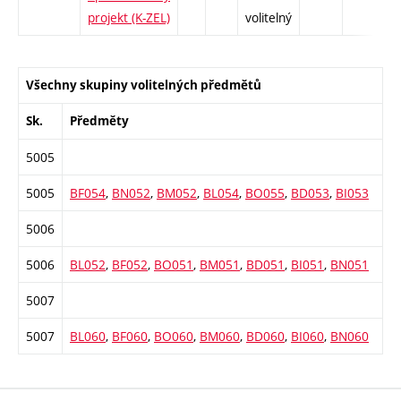
projekt (K-ZEL)
volitelný
Všechny skupiny volitelných předmětů
Sk.
Předměty
5005
5005
BF054
,
BN052
,
BM052
,
BL054
,
BO055
,
BD053
,
BI053
5006
5006
BL052
,
BF052
,
BO051
,
BM051
,
BD051
,
BI051
,
BN051
5007
5007
BL060
,
BF060
,
BO060
,
BM060
,
BD060
,
BI060
,
BN060