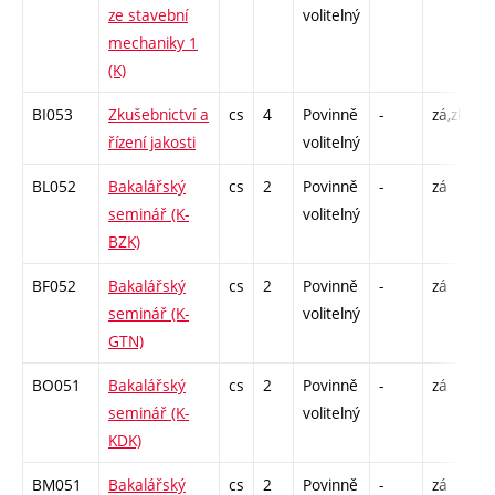
ze stavební
volitelný
C
mechaniky 1
(K)
BI053
Zkušebnictví a
cs
4
Povinně
-
zá,zk
P
řízení jakosti
volitelný
C
BL052
Bakalářský
cs
2
Povinně
-
zá
C
seminář (K-
volitelný
BZK)
BF052
Bakalářský
cs
2
Povinně
-
zá
C
seminář (K-
volitelný
GTN)
BO051
Bakalářský
cs
2
Povinně
-
zá
C
seminář (K-
volitelný
KDK)
BM051
Bakalářský
cs
2
Povinně
-
zá
C