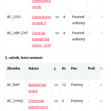
chemických
výrob
BC_LSP2
Laboratorní
cs
4
Povinně
-
kl
projekt II
volitelný
BC_UBP_CHT
Úvod do
cs
4
Povinně
-
kl
bakalářské
volitelný
práce - CHT
3. ročník, letní semestr
Zkratka
Název
J.
Kr.
Pov.
Prof.
Uk.
BC_BAP
Bakalářská
cs
12
Povinný
-
zá
práce
BC_CHIN2
Chemické
cs
6
Povinný
-
zá,zk
inženýrství II