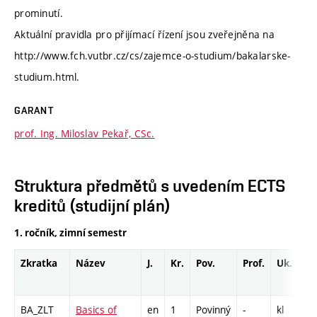
prominutí.
Aktuální pravidla pro přijímací řízení jsou zveřejněna na
http://www.fch.vutbr.cz/cs/zajemce-o-studium/bakalarske-
studium.html.
GARANT
prof. Ing. Miloslav Pekař, CSc.
Struktura předmětů s uvedením ECTS
kreditů (studijní plán)
1. ročník, zimní semestr
Zkratka
Název
J.
Kr.
Pov.
Prof.
Uk.
H
r
BA_ZLT
Basics of
en
1
Povinný
-
kl
L