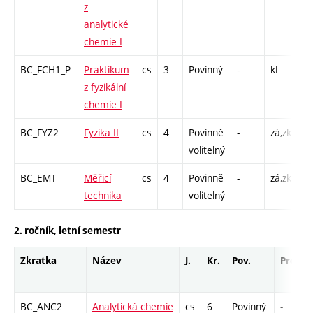
z
analytické
chemie I
BC_FCH1_P
Praktikum
cs
3
Povinný
-
kl
L 
z fyzikální
chemie I
BC_FYZ2
Fyzika II
cs
4
Povinně
-
zá,zk
P 
volitelný
C1
BC_EMT
Měřicí
cs
4
Povinně
-
zá,zk
P 
technika
volitelný
C1
2. ročník, letní semestr
Zkratka
Název
J.
Kr.
Pov.
Prof.
BC_ANC2
Analytická chemie
cs
6
Povinný
-