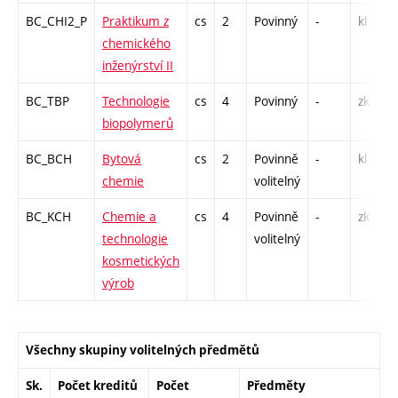
BC_CHI2_P
Praktikum z
cs
2
Povinný
-
kl
chemického
inženýrství II
BC_TBP
Technologie
cs
4
Povinný
-
zk
biopolymerů
BC_BCH
Bytová
cs
2
Povinně
-
kl
chemie
volitelný
BC_KCH
Chemie a
cs
4
Povinně
-
zk
technologie
volitelný
kosmetických
výrob
Všechny skupiny volitelných předmětů
Sk.
Počet kreditů
Počet
Předměty