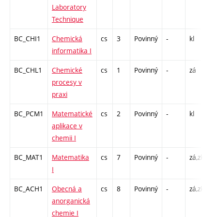
Laboratory
Technique
BC_CHI1
Chemická
cs
3
Povinný
-
kl
P
informatika I
C
BC_CHL1
Chemické
cs
1
Povinný
-
zá
S
procesy v
praxi
BC_PCM1
Matematické
cs
2
Povinný
-
kl
P
aplikace v
C
chemii I
1
BC_MAT1
Matematika
cs
7
Povinný
-
zá,zk
P
I
C
BC_ACH1
Obecná a
cs
8
Povinný
-
zá,zk
P
anorganická
S
chemie I
C