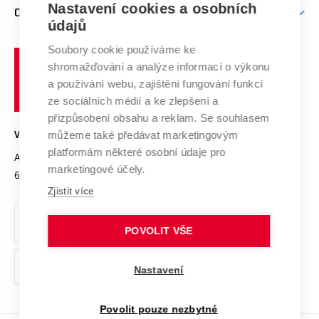
Mezinárodní vědecká rada
Nastavení cookies a osobních
O UNIVERZITĚ
Doktorské studium
Podpora podnikání
E-přihláška
údajů
Zahraniční spolupráce
Systém zajišťování kvality výzkumu
Profil univerzity
Spolupráce se školami
Soubory cookie používáme ke
Vysoké
Výzkumné infrastruktury
shromažďování a analýze informací o výkonu
Udržitelná univerzita
učení
Služby univerzity
Transfer znalostí
a používání webu, zajištění fungování funkcí
technické
Podnikavá univerzita / ContriBUTe
Mezinárodní dohody
ze sociálních médií a ke zlepšení a
Open Science
v
Bezpečná univerzita
přizpůsobení obsahu a reklam. Se souhlasem
Univerzitní sítě
Brně
Projekty
můžeme také předávat marketingovým
VYSOKÉ UČENÍ TECHNICKÉ V BRNĚ
Vyznamenání
platformám některé osobní údaje pro
Projekty ze strukturálních fondů
Antonínská 548/1
www.vut.cz
marketingové účely.
Organizační struktura
602 00 Brno
vut@vutbr.cz
Specifický výzkum
Zjistit více
Úřední deska
Ochrana osobních údajů
POVOLIT VŠE
(externí
Pracovní příležitosti
Nastavení
odkaz)
Podpora a rozvoj zaměstnanců a studujících
Povolit pouze nezbytné
Rovné příležitosti