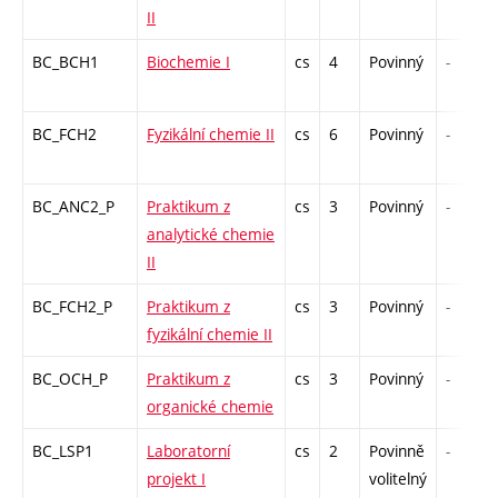
II
BC_BCH1
Biochemie I
cs
4
Povinný
-
BC_FCH2
Fyzikální chemie II
cs
6
Povinný
-
BC_ANC2_P
Praktikum z
cs
3
Povinný
-
analytické chemie
II
BC_FCH2_P
Praktikum z
cs
3
Povinný
-
fyzikální chemie II
BC_OCH_P
Praktikum z
cs
3
Povinný
-
organické chemie
BC_LSP1
Laboratorní
cs
2
Povinně
-
projekt I
volitelný