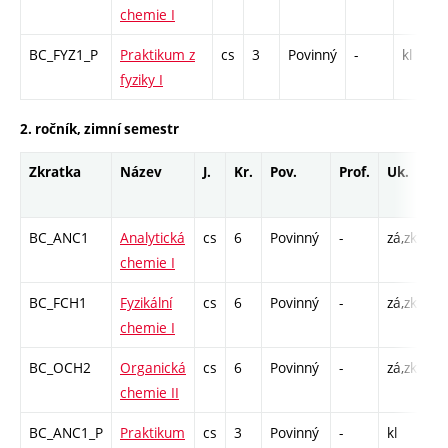
chemie I
BC_FYZ1_P
Praktikum z
cs
3
Povinný
-
kl
fyziky I
2. ročník, zimní semestr
Zkratka
Název
J.
Kr.
Pov.
Prof.
Uk.
H
r
BC_ANC1
Analytická
cs
6
Povinný
-
zá,zk
P 
chemie I
C1
BC_FCH1
Fyzikální
cs
6
Povinný
-
zá,zk
P 
chemie I
C1
BC_OCH2
Organická
cs
6
Povinný
-
zá,zk
P 
chemie II
C1
BC_ANC1_P
Praktikum
cs
3
Povinný
-
kl
L 