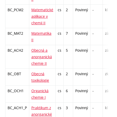
BC_PCM2
Matematické
cs
2
Povinný
-
kl
aplikace v
chemii II
BC_MAT2
Matematika
cs
7
Povinný
-
zá,zk
II
BC_ACH2
Obecná a
cs
5
Povinný
-
zá,zk
anorganická
chemie II
BC_OBT
Obecná
cs
2
Povinný
-
zk
toxikologie
BC_OCH1
Organická
cs
6
Povinný
-
zá,zk
chemie I
BC_ACH1_P
Praktikum z
cs
3
Povinný
-
kl
anorganické