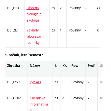
BC_BIO
Obecná
cs
2
Povinný
-
zk
P
biologie a
ekologie
BC_ZLT
Základy
cs
1
Povinný
-
kl
L
laboratorní
techniky
1. ročník, letní semestr
Zkratka
Název
J.
Kr.
Pov.
Prof.
Uk.
BC_FYZ1
Fyzika I
cs
6
Povinný
-
zá,zk
BC_CHI2
Chemická
cs
4
Povinný
-
zá,zk
informatika
II