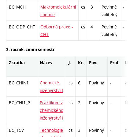
BC_MCH
Makromolekulární
cs
3
Povinně
-
chemie
volitelný
BC_ODP_CHT
Odborná praxe -
cs
4
Povinně
-
CHT
volitelný
3. ročník, zimní semestr
Zkratka
Název
J.
Kr.
Pov.
Prof.
Uk.
BC_CHIN1
Chemické
cs
6
Povinný
-
zá,zk
inženýrství I
BC_CHI1_P
Praktikum z
cs
2
Povinný
-
kl
chemického
inženýrství I
BC_TCV
Technologie
cs
3
Povinný
-
zk