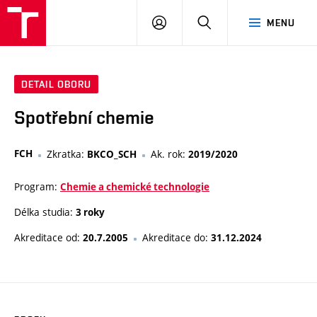
VUT
PŘIHLÁSIT
HLEDAT
MENU
SE
DETAIL OBORU
Spotřební chemie
FCH
Zkratka:
Ak. rok:
BKCO_SCH
2019/2020
Program:
Chemie a chemické technologie
Délka studia:
3 roky
Akreditace od:
Akreditace do:
20.7.2005
31.12.2024