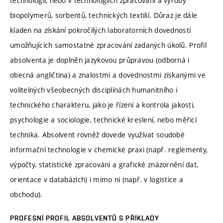
technologií, nebo v technologiích zpracování a výroby
biopolymerů, sorbentů, technických textilií. Důraz je dále
kladen na získání pokročilých laboratorních dovedností
umožňujících samostatné zpracování zadaných úkolů. Profil
absolventa je doplněn jazykovou průpravou (odborná i
obecná angličtina) a znalostmi a dovednostmi získanými ve
volitelných všeobecných disciplínách humanitního i
technického charakteru, jako je řízení a kontrola jakosti,
psychologie a sociologie, technické kreslení, nebo měřicí
technika. Absolvent rovněž dovede využívat soudobé
informační technologie v chemické praxi (např. reglementy,
výpočty, statistické zpracování a grafické znázornění dat,
orientace v databázích) i mimo ni (např. v logistice a
obchodu).
PROFESNÍ PROFIL ABSOLVENTŮ S PŘÍKLADY