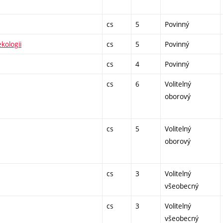
cs
5
Povinný
kologii
cs
5
Povinný
cs
4
Povinný
cs
6
Volitelný
oborový
cs
5
Volitelný
oborový
cs
3
Volitelný
všeobecný
cs
3
Volitelný
všeobecný