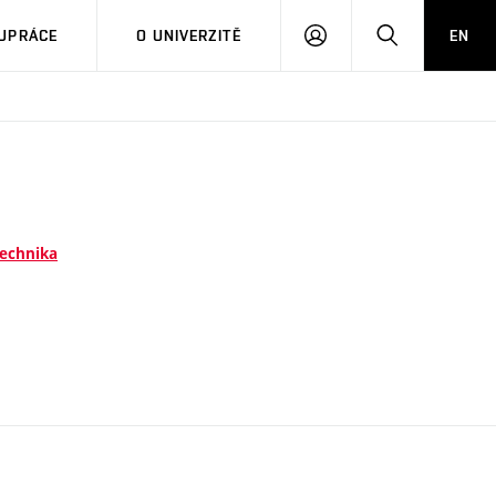
PŘIHLÁSIT
HLEDAT
UPRÁCE
O UNIVERZITĚ
EN
SE
technika