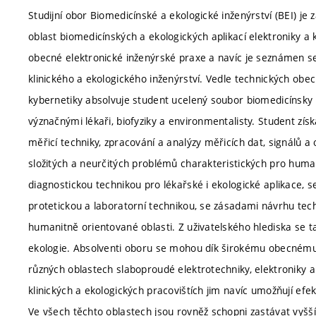
Studijní obor Biomedicínské a ekologické inženýrství (BEI) j
oblast biomedicínských a ekologických aplikací elektroniky a 
obecné elektronické inženýrské praxe a navíc je seznámen se 
klinického a ekologického inženýrství. Vedle technických obe
kybernetiky absolvuje student ucelený soubor biomedicínsk
význačnými lékaři, biofyziky a environmentalisty. Student získ
měřicí techniky, zpracování a analýzy měřicích dat, signálů a 
složitých a neurčitých problémů charakteristických pro huma
diagnostickou technikou pro lékařské i ekologické aplikace, 
protetickou a laboratorní technikou, se zásadami návrhu tech
humanitně orientované oblasti. Z uživatelského hlediska se t
ekologie. Absolventi oboru se mohou dík širokému obecnému zá
různých oblastech slaboproudé elektrotechniky, elektroniky a
klinických a ekologických pracovištích jim navíc umožňují efe
Ve všech těchto oblastech jsou rovněž schopni zastávat vyšší