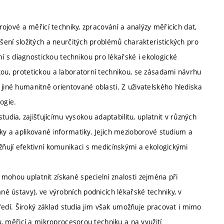
trojové a měřicí techniky, zpracování a analýzy měřicích dat,
ešení složitých a neurčitých problémů charakteristických pro
 s diagnostickou technikou pro lékařské i ekologické
kou, protetickou a laboratorní technikou, se zásadami návrhu
 jiné humanitně orientované oblasti. Z uživatelského hlediska
ogie.
ia, zajišťujícímu vysokou adaptabilitu, uplatnit v různých
iky a aplikované informatiky. Jejich mezioborové studium a
ožňují efektivní komunikaci s medicínskými a ekologickými
mohou uplatnit získané specielní znalosti zejména při
mné ústavy), ve výrobních podnicích lékařské techniky, v
středí. Široký základ studia jim však umožňuje pracovat i mimo
ou, měřicí a mikroprocesorou techniku a na využití