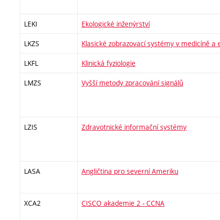
LEKI
Ekologické inženýrství
LKZS
Klasické zobrazovací systémy v medicíně a e
LKFL
Klinická fyziologie
LMZS
Vyšší metody zpracování signálů
LZIS
Zdravotnické informační systémy
LASA
Angličtina pro severní Ameriku
XCA2
CISCO akademie 2 - CCNA