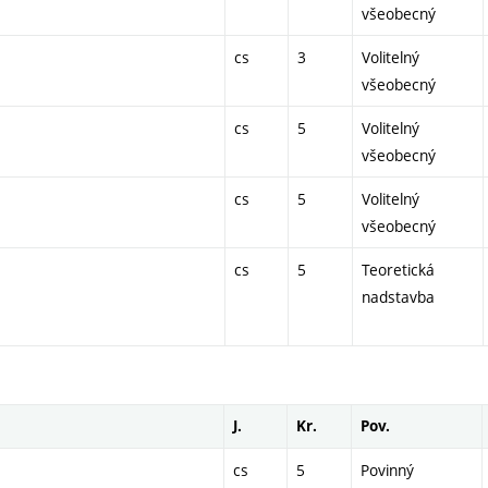
všeobecný
cs
3
Volitelný
všeobecný
cs
5
Volitelný
všeobecný
cs
5
Volitelný
všeobecný
cs
5
Teoretická
nadstavba
J.
Kr.
Pov.
cs
5
Povinný