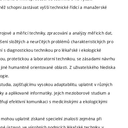
něž schopni zastávat vyšší technické řídicí a manažerské
trojové a měřicí techniky, zpracování a analýzy měřicích dat,
ešení složitých a neurčitých problémů charakteristických pro
 s diagnostickou technikou pro lékařské i ekologické
kou, protetickou a laboratorní technikou, se zásadami návrhu
 jiné humanitně orientované oblasti. Z uživatelského hlediska
ogie.
ia, zajišťujícímu vysokou adaptabilitu, uplatnit v různých
iky a aplikované informatiky. Jejich mezioborové studium a
ožňují efektivní komunikaci s medicínskými a ekologickými
mohou uplatnit získané specielní znalosti zejména při
mné ústavy), ve výrobních podnicích lékařské techniky, v