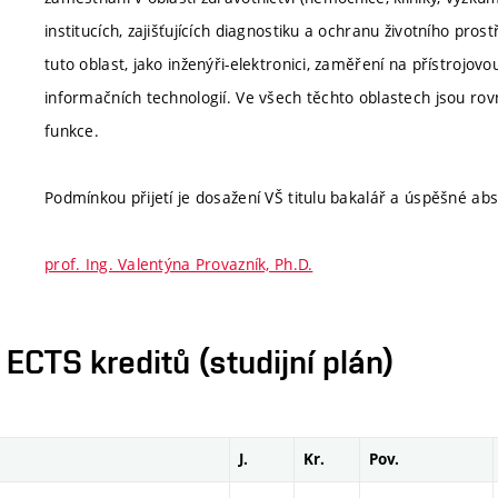
institucích, zajišťujících diagnostiku a ochranu životního pro
tuto oblast, jako inženýři-elektronici, zaměření na přístrojov
informačních technologií. Ve všech těchto oblastech jsou rov
funkce.
Podmínkou přijetí je dosažení VŠ titulu bakalář a úspěšné abso
prof. Ing. Valentýna Provazník, Ph.D.
CTS kreditů (studijní plán)
J.
Kr.
Pov.