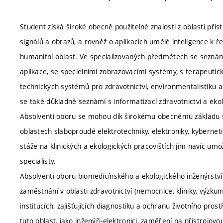
Student získá široké obecně použitelné znalosti z oblasti přís
signálů a obrazů, a rovněž o aplikacích umělé inteligence k ř
humanitní oblast. Ve specializovaných předmětech se seznámí
aplikace, se specielními zobrazovacími systémy, s terapeutic
technických systémů pro zdravotnictví, environmentalistiku a
se také důkladně seznámí s informatizací zdravotnictví a ekol
Absolventi oboru se mohou dík širokému obecnému základu stud
oblastech slaboproudé elektrotechniky, elektroniky, kybernet
stáže na klinických a ekologických pracovištích jim navíc um
specialisty.
Absolventi oboru biomedicínského a ekologického inženýrství 
zaměstnání v oblasti zdravotnictví (nemocnice, kliniky, výzku
institucích, zajišťujících diagnostiku a ochranu životního pro
tuto oblast, jako inženýři-elektronici, zaměření na přístrojov