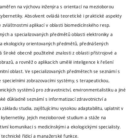
e zaměřen na výchovu inženýra s orientací na mezioborou
kybernetiky. Absolvent ovládá teoretické i praktické aspekty
zvláštnostmi aplikací v oblasti biomedicínského resp.
cných a specializovaných předmětů oblasti elektroniky a
y a ekologicky orientovaných předmětů, přednášených
á široké obecně použitelné znalosti z oblasti přístrojové a
obrazů, a rovněž o aplikacích umělé inteligence k řešení
nitní oblast. Ve specializovaných předmětech se seznámí s
se specielními zobrazovacími systémy, s terapeutickou,
nických systémů pro zdravotnictví, environmentalistiku a jiné
aké důkladně seznámí s informatizací zdravotnictví a
kladu studia, zajišťujícímu vysokou adaptabilitu, uplatnit v
 kybernetiky. Jejich mezioborové studium a stáže na
ktivní komunikaci s medicínskými a ekologickými specialisty.
 technické řídicí a manažerské funkce.