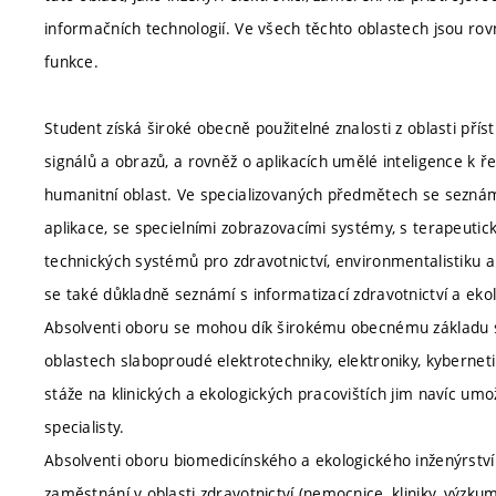
informačních technologií. Ve všech těchto oblastech jsou rov
funkce.
Student získá široké obecně použitelné znalosti z oblasti přís
signálů a obrazů, a rovněž o aplikacích umělé inteligence k ř
humanitní oblast. Ve specializovaných předmětech se seznámí
aplikace, se specielními zobrazovacími systémy, s terapeutic
technických systémů pro zdravotnictví, environmentalistiku a
se také důkladně seznámí s informatizací zdravotnictví a ekol
Absolventi oboru se mohou dík širokému obecnému základu stud
oblastech slaboproudé elektrotechniky, elektroniky, kybernet
stáže na klinických a ekologických pracovištích jim navíc um
specialisty.
Absolventi oboru biomedicínského a ekologického inženýrství 
zaměstnání v oblasti zdravotnictví (nemocnice, kliniky, výzku