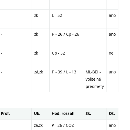
-
zk
L - 52
ano
-
zk
P - 26 / Cp - 26
ano
-
zk
Cp - 52
ne
-
zá,zk
P - 39 / L - 13
ML-BEI -
ano
volitelné
předměty
Prof.
Uk.
Hod. rozsah
Sk.
Ot.
-
zá,zk
P - 26 / COZ -
ano