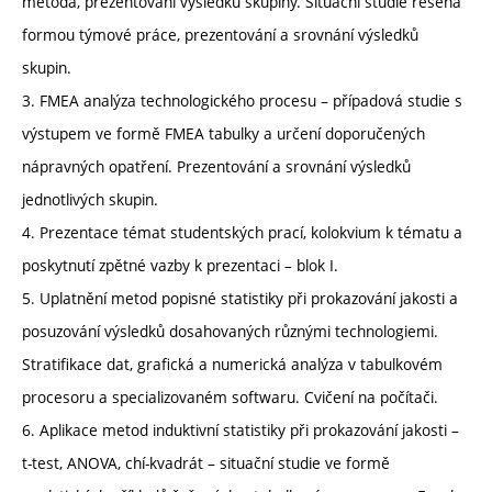
metoda, prezentování výsledků skupiny. Situační studie řešená
formou týmové práce, prezentování a srovnání výsledků
skupin.
3. FMEA analýza technologického procesu – případová studie s
výstupem ve formě FMEA tabulky a určení doporučených
nápravných opatření. Prezentování a srovnání výsledků
jednotlivých skupin.
4. Prezentace témat studentských prací, kolokvium k tématu a
poskytnutí zpětné vazby k prezentaci – blok I.
5. Uplatnění metod popisné statistiky při prokazování jakosti a
posuzování výsledků dosahovaných různými technologiemi.
Stratifikace dat, grafická a numerická analýza v tabulkovém
procesoru a specializovaném softwaru. Cvičení na počítači.
6. Aplikace metod induktivní statistiky při prokazování jakosti –
t-test, ANOVA, chí-kvadrát – situační studie ve formě