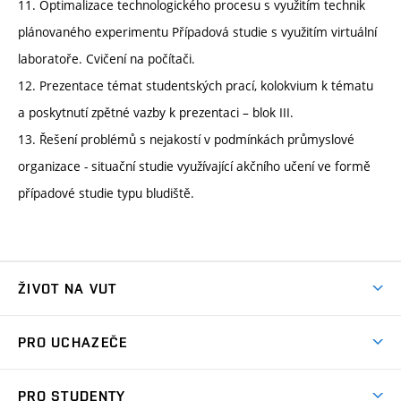
11. Optimalizace technologického procesu s využitím technik
plánovaného experimentu Případová studie s využitím virtuální
laboratoře. Cvičení na počítači.
12. Prezentace témat studentských prací, kolokvium k tématu
a poskytnutí zpětné vazby k prezentaci – blok III.
13. Řešení problémů s nejakostí v podmínkách průmyslové
organizace - situační studie využívající akčního učení ve formě
případové studie typu bludiště.
ŽIVOT NA VUT
Atmosféra VUT
PRO UCHAZEČE
Prostory školy
Proč na VUT
Koleje
PRO STUDENTY