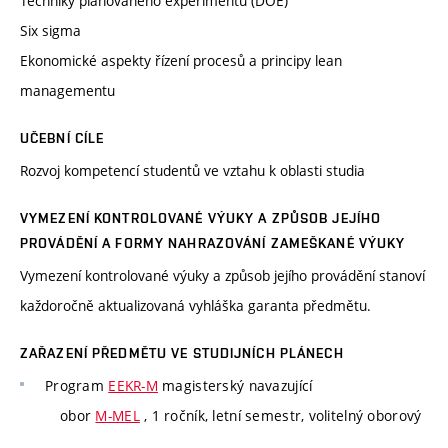
Techniky plánovaného experimentu (DOE)
Six sigma
Ekonomické aspekty řízení procesů a principy lean
managementu
UČEBNÍ CÍLE
Rozvoj kompetencí studentů ve vztahu k oblasti studia
VYMEZENÍ KONTROLOVANÉ VÝUKY A ZPŮSOB JEJÍHO
PROVÁDĚNÍ A FORMY NAHRAZOVÁNÍ ZAMEŠKANÉ VÝUKY
Vymezení kontrolované výuky a způsob jejího provádění stanoví
každoročně aktualizovaná vyhláška garanta předmětu.
ZAŘAZENÍ PŘEDMĚTU VE STUDIJNÍCH PLÁNECH
Program
EEKR-M
magisterský navazující
obor
M-MEL
, 1 ročník, letní semestr, volitelný oborový