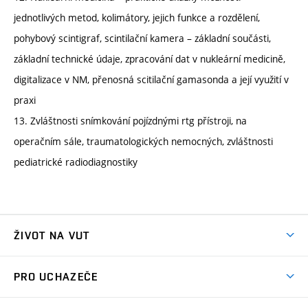
jednotlivých metod, kolimátory, jejich funkce a rozdělení,
pohybový scintigraf, scintilační kamera – základní součásti,
základní technické údaje, zpracování dat v nukleární medicině,
digitalizace v NM, přenosná scitilační gamasonda a její využití v
praxi
13. Zvláštnosti snímkování pojízdnými rtg přístroji, na
operačním sále, traumatologických nemocných, zvláštnosti
pediatrické radiodiagnostiky
ŽIVOT NA VUT
Atmosféra VUT
PRO UCHAZEČE
Prostory školy
Proč na VUT