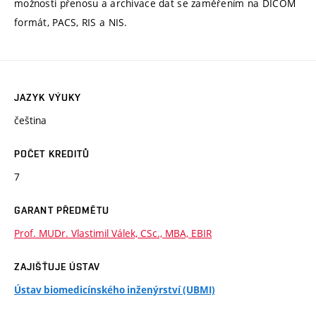
možnosti přenosu a archivace dat se zaměřením na DICOM
formát, PACS, RIS a NIS.
JAZYK VÝUKY
čeština
POČET KREDITŮ
7
GARANT PŘEDMĚTU
Prof. MUDr. Vlastimil Válek, CSc., MBA, EBIR
ZAJIŠŤUJE ÚSTAV
Ústav biomedicínského inženýrství (UBMI)