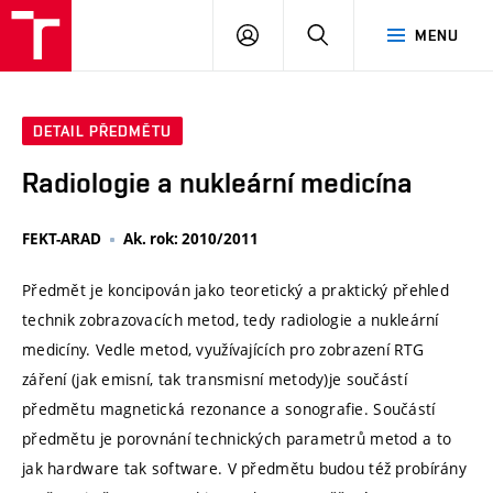
VUT
PŘIHLÁSIT
HLEDAT
MENU
SE
DETAIL PŘEDMĚTU
Radiologie a nukleární medicína
FEKT-ARAD
Ak. rok: 2010/2011
Předmět je koncipován jako teoretický a praktický přehled
technik zobrazovacích metod, tedy radiologie a nukleární
medicíny. Vedle metod, využívajících pro zobrazení RTG
záření (jak emisní, tak transmisní metody)je součástí
předmětu magnetická rezonance a sonografie. Součástí
předmětu je porovnání technických parametrů metod a to
jak hardware tak software. V předmětu budou též probírány