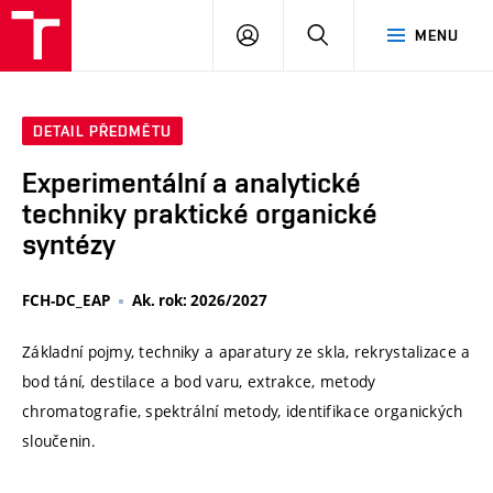
VUT
PŘIHLÁSIT
HLEDAT
MENU
SE
DETAIL PŘEDMĚTU
Experimentální a analytické
techniky praktické organické
syntézy
FCH-DC_EAP
Ak. rok: 2026/2027
Základní pojmy, techniky a aparatury ze skla, rekrystalizace a
bod tání, destilace a bod varu, extrakce, metody
chromatografie, spektrální metody, identifikace organických
sloučenin.