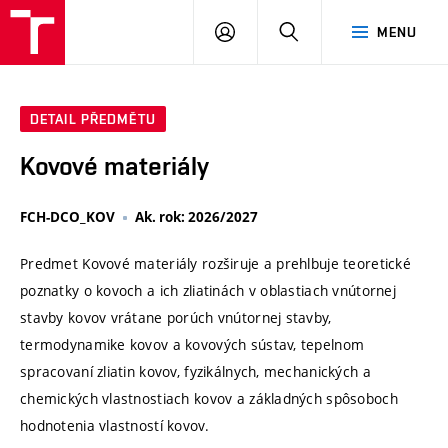
VUT
PŘIHLÁSIT
HLEDAT
MENU
SE
DETAIL PŘEDMĚTU
Kovové materiály
FCH-DCO_KOV
Ak. rok: 2026/2027
Predmet Kovové materiály rozširuje a prehlbuje teoretické
poznatky o kovoch a ich zliatinách v oblastiach vnútornej
stavby kovov vrátane porúch vnútornej stavby,
termodynamike kovov a kovových sústav, tepelnom
spracovaní zliatin kovov, fyzikálnych, mechanických a
chemických vlastnostiach kovov a základných spôsoboch
hodnotenia vlastností kovov.