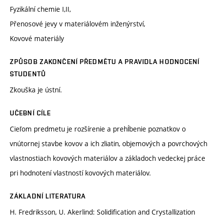
Fyzikální chemie I,II,
Přenosové jevy v materiálovém inženýrství,
Kovové materiály
ZPŮSOB ZAKONČENÍ PŘEDMĚTU A PRAVIDLA HODNOCENÍ
STUDENTŮ
Zkouška je ústní.
UČEBNÍ CÍLE
Cieľom predmetu je rozšírenie a prehĺbenie poznatkov o
vnútornej stavbe kovov a ich zliatin, objemových a povrchových
vlastnostiach kovových materiálov a základoch vedeckej práce
pri hodnotení vlastností kovových materiálov.
ZÁKLADNÍ LITERATURA
H. Fredriksson, U. Akerlind: Solidification and Crystallization