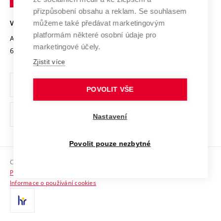
Open Science
v
Bezpečná univerzita
přizpůsobení obsahu a reklam. Se souhlasem
Univerzitní sítě
Brně
Projekty
můžeme také předávat marketingovým
VYSOKÉ UČENÍ TECHNICKÉ V BRNĚ
Vyznamenání
platformám některé osobní údaje pro
Projekty ze strukturálních fondů
Antonínská 548/1
www.vut.cz
marketingové účely.
Organizační struktura
602 00 Brno
vut@vutbr.cz
Specifický výzkum
Zjistit více
Úřední deska
Ochrana osobních údajů
POVOLIT VŠE
(externí
Pracovní příležitosti
Nastavení
odkaz)
Podpora a rozvoj zaměstnanců a studujících
Povolit pouze nezbytné
Rovné příležitosti
Copyright © 2026 VUT
Sociální bezpečí
Prohlášení o přístupnosti
HR Award
Informace o používání cookies
Kontakty