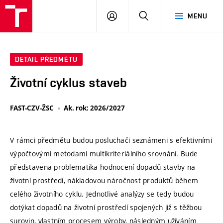
VUT
PŘIHLÁSIT
HLEDAT
MENU
SE
DETAIL PŘEDMĚTU
Životní cyklus staveb
FAST-CZV-ŽSC
Ak. rok: 2026/2027
V rámci předmětu budou posluchači seznámeni s efektivními
výpočtovými metodami multikriteriálního srovnání. Bude
představena problematika hodnocení dopadů stavby na
životní prostředí, nákladovou náročnost produktů během
celého životního cyklu. Jednotlivé analýzy se tedy budou
dotýkat dopadů na životní prostředí spojených již s těžbou
surovin, vlastním procesem výroby, následným užíváním