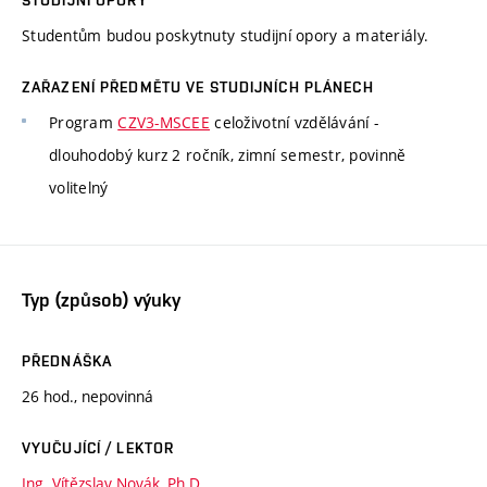
Studentům budou poskytnuty studijní opory a materiály.
ZAŘAZENÍ PŘEDMĚTU VE STUDIJNÍCH PLÁNECH
Program
CZV3-MSCEE
celoživotní vzdělávání -
dlouhodobý kurz 2 ročník, zimní semestr, povinně
volitelný
Typ (způsob) výuky
PŘEDNÁŠKA
26 hod., nepovinná
VYUČUJÍCÍ / LEKTOR
Ing. Vítězslav Novák, Ph.D.