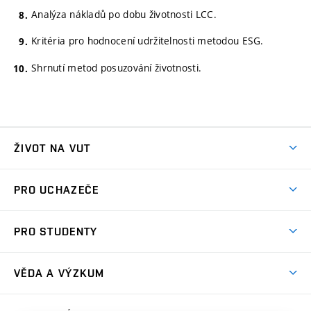
Analýza nákladů po dobu životnosti LCC.
Kritéria pro hodnocení udržitelnosti metodou ESG.
Shrnutí metod posuzování životnosti.
ŽIVOT NA VUT
Atmosféra VUT
PRO UCHAZEČE
Prostory školy
Proč na VUT
Koleje
PRO STUDENTY
Studijní programy
Stravování
Předměty
Studijní předpisy
Studium a stáže v zahraničí
Stipendia
Dny otevřených dveří
VĚDA A VÝZKUM
Sport na VUT
(externí
Studijní programy
Poplatky za studium
Uznání zahraničního vzdělání
Knihovny
Aktivity pro juniory
Studentský život
odkaz)
Věda a výzkum na VUT
Harmonogram akademického roku
Zpracování osobních údajů studentů
Sociální bezpečí