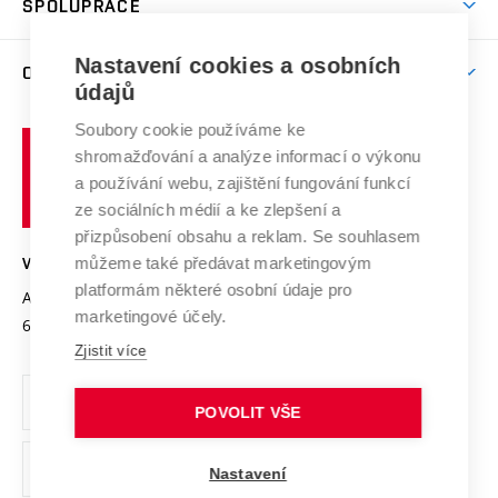
SPOLUPRÁCE
Celoživotní vzdělávání
Brno
Podpora excelence
Závěrečné práce
Studium bez bariér
Zpracování osobních údajů uchazečů o studium
Firemní spolupráce
Mezinárodní vědecká rada
Nastavení cookies a osobních
O UNIVERZITĚ
Doktorské studium
Podpora podnikání
E-přihláška
údajů
Zahraniční spolupráce
Systém zajišťování kvality výzkumu
Profil univerzity
Spolupráce se školami
Soubory cookie používáme ke
Vysoké
Výzkumné infrastruktury
shromažďování a analýze informací o výkonu
Udržitelná univerzita
učení
Služby univerzity
Transfer znalostí
a používání webu, zajištění fungování funkcí
technické
Podnikavá univerzita / ContriBUTe
Mezinárodní dohody
ze sociálních médií a ke zlepšení a
Open Science
v
Bezpečná univerzita
přizpůsobení obsahu a reklam. Se souhlasem
Univerzitní sítě
Brně
Projekty
můžeme také předávat marketingovým
VYSOKÉ UČENÍ TECHNICKÉ V BRNĚ
Vyznamenání
platformám některé osobní údaje pro
Projekty ze strukturálních fondů
Antonínská 548/1
www.vut.cz
marketingové účely.
Organizační struktura
602 00 Brno
vut@vutbr.cz
Specifický výzkum
Zjistit více
Úřední deska
Ochrana osobních údajů
POVOLIT VŠE
(externí
Pracovní příležitosti
Nastavení
odkaz)