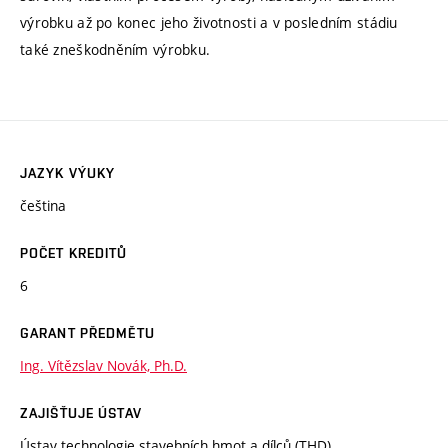
výrobku až po konec jeho životnosti a v posledním stádiu
také zneškodněním výrobku.
JAZYK VÝUKY
čeština
POČET KREDITŮ
6
GARANT PŘEDMĚTU
Ing. Vítězslav Novák, Ph.D.
ZAJIŠŤUJE ÚSTAV
Ústav technologie stavebních hmot a dílců (THD)