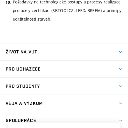
Požadavky na technologické postupy a procesy realizace
pro účely certifikací (SBTOOLCZ, LEED, BREEM) a principy
udržitelnosti staveb.
ŽIVOT NA VUT
Atmosféra VUT
PRO UCHAZEČE
Prostory školy
Proč na VUT
Koleje
PRO STUDENTY
Studijní programy
Stravování
Předměty
Studijní předpisy
Studium a stáže v zahraničí
Stipendia
Dny otevřených dveří
VĚDA A VÝZKUM
Sport na VUT
(externí
Studijní programy
Poplatky za studium
Uznání zahraničního vzdělání
Knihovny
Aktivity pro juniory
Studentský život
odkaz)
Věda a výzkum na VUT
Harmonogram akademického roku
Zpracování osobních údajů studentů
Sociální bezpečí
SPOLUPRÁCE
Celoživotní vzdělávání
Brno
Podpora excelence