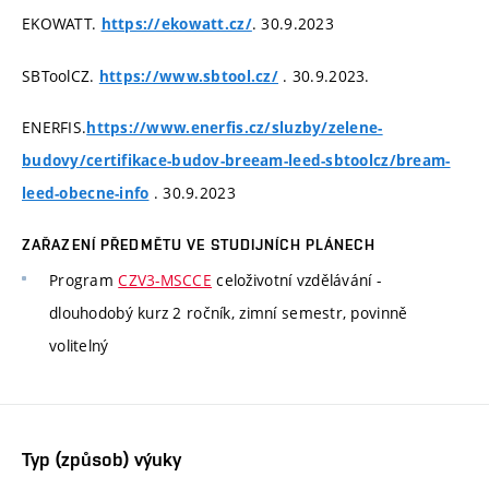
EKOWATT.
. 30.9.2023
https://ekowatt.cz/
SBToolCZ.
. 30.9.2023.
https://www.sbtool.cz/
ENERFIS.
https://www.enerfis.cz/sluzby/zelene-
budovy/certifikace-budov-breeam-leed-sbtoolcz/bream-
. 30.9.2023
leed-obecne-info
ZAŘAZENÍ PŘEDMĚTU VE STUDIJNÍCH PLÁNECH
Program
CZV3-MSCCE
celoživotní vzdělávání -
dlouhodobý kurz 2 ročník, zimní semestr, povinně
volitelný
Typ (způsob) výuky