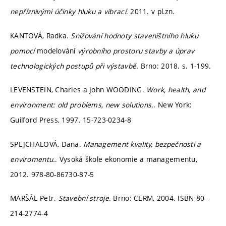
nepříznivými účinky hluku a vibrací
. 2011. v pl.zn.
KANTOVÁ, Radka.
Snižování hodnoty staveništního hluku
pomocí
modelování
výrobního prostoru stavby a úprav
technologických postupů při výstavbě.
Brno: 2018. s. 1-199.
LEVENSTEIN, Charles a John WOODING.
Work, health, and
environment: old problems, new solutions.
. New York:
Guilford Press, 1997. 15-723-0234-8
SPEJCHALOVÁ, Dana.
Management kvality, bezpečnosti a
enviromentu.
. Vysoká škole ekonomie a managementu,
2012. 978-80-86730-87-5
MARŠÁL Petr.
Stavební stroje
. Brno: CERM, 2004. ISBN 80-
214-2774-4